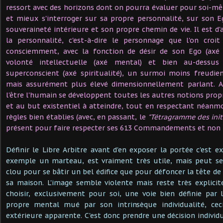
ressort avec des horizons dont on pourra évaluer pour soi-mêm
et mieux s'interroger sur sa propre personnalité, sur son 
souveraineté intérieure et son propre chemin de vie. Il est d'ai
la personnalité, c'est-à-dire le personnage que l'on croi
consciemment, avec la fonction de désir de son Ego (axé pl
volonté intellectuelle (axé mental) et bien au-dessus
superconscient (axé spiritualité), un surmoi moins freudien
mais assurément plus élevé dimensionnellement parlant. Ain
l'être l'humain se développent toutes les autres notions propr
et au but existentiel à atteindre, tout en respectant néanmoi
règles bien établies (avec, en passant, le
"Tétragramme des init
présent pour faire respecter ses 613 Commandements et non 
Définir le Libre Arbitre avant d'en exposer la portée c'est e
exemple un marteau, est vraiment très utile, mais peut se
clou pour se bâtir un bel édifice que pour défoncer la tête de 
sa maison. L'image semble violente mais reste très explicite 
choisir, exclusivement pour soi, une voie bien définie par
propre mental mué par son intrinsèque individualité, cec
extérieure apparente. C'est donc prendre une décision individ