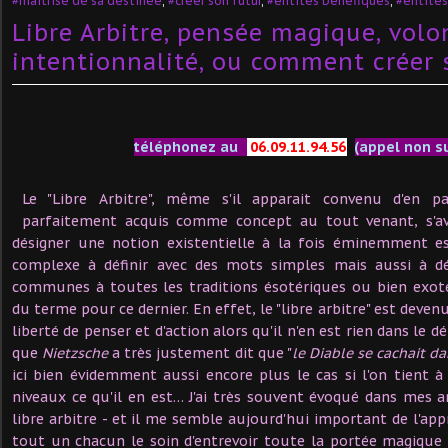
#maîtrise de sa destinée
,
#créer son futur
,
#entités bénéfiques
,
#entités
Libre Arbitre, pensée magique, volo
intentionnalité, ou comment créer
téléphonez au
06.09.11.94.56
(appel non s
Le "Libre Arbitre", même s'il apparait convenu d'en p
parfaitement acquis comme concept au tout venant, s'
désigner une notion existentielle à la fois éminemment e
complexe à définir avec des mots simples mais aussi à dé
communes à toutes les traditions ésotériques ou bien exot
du terme pour ce dernier. En effet, le "libre arbitre" est dev
liberté de penser et d'action alors qu'il n'en est rien dans le d
que
Nietzsche
a très justement dit que "
le Diable se cachait da
ici bien évidemment aussi encore plus le cas si l'on tient à 
niveaux ce qu'il en est… J'ai très souvent évoqué dans mes ar
libre arbitre - et il me semble aujourd'hui important de l'appr
tout un chacun le soin d'entrevoir toute la portée magique