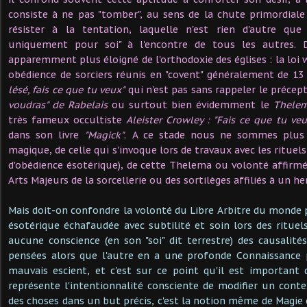
consiste à ne pas "tomber", au sens de la chute primordiale 
résister à la tentation, laquelle n'est rien d'autre que l
uniquement pour soi" à l'encontre de tous les autres. 
apparemment plus éloigné de l'orthodoxie des églises : la loi 
obédience de sorciers réunis en "covent" généralement de 1
lésé, fais ce que tu veux"
qui n'est pas sans rappeler le préce
voudras" de Rabelais
ou surtout bien évidemment le
Thelem
très fameux occultiste
Aleister Crowley : "Fais ce que tu veu
dans son livre
"Magick"
. A ce stade nous ne sommes plus 
magique, de celle qui s'invoque lors de travaux avec les rituels
d'obédience ésotérique), de cette Thelema ou volonté affirmée
Arts Majeurs de la sorcellerie ou des sortilèges affiliés à un 
Mais doit-on confondre la volonté du Libre Arbitre du monde
ésotérique échafaudée avec subtilité et soin lors des rituels
aucune conscience (en son "soi" dit terrestre) des causalité
pensées alors que l'autre en a une profonde Connaissance p
mauvais escient, et c'est sur ce point qu'il est important
représente l'intentionnalité consciente de modifier un contex
des choses dans un but précis, c'est la notion même de Magie