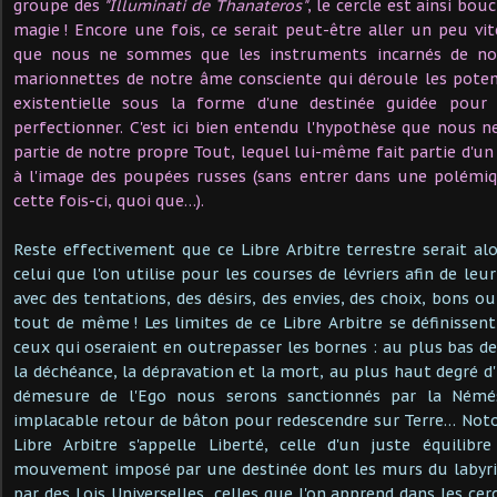
groupe des
"Illuminati de Thanateros"
, le cercle est ainsi bouc
magie ! Encore une fois, ce serait peut-être aller un peu vi
que nous ne sommes que les instruments incarnés de notr
marionnettes de notre âme consciente qui déroule les potent
existentielle sous la forme d'une destinée guidée pour 
perfectionner. C'est ici bien entendu l'hypothèse que nous
partie de notre propre Tout, lequel lui-même fait partie d'un
à l'image des poupées russes (sans entrer dans une polémi
cette fois-ci, quoi que…).
Reste effectivement que ce Libre Arbitre terrestre serait a
celui que l'on utilise pour les courses de lévriers afin de leur
avec des tentations, des désirs, des envies, des choix, bons 
tout de même ! Les limites de ce Libre Arbitre se définisse
ceux qui oseraient en outrepasser les bornes : au plus bas de
la déchéance, la dépravation et la mort, au plus haut degré d'
démesure de l'Ego nous serons sanctionnés par la Némé
implacable retour de bâton pour redescendre sur Terre… Not
Libre Arbitre s'appelle Liberté, celle d'un juste équilib
mouvement imposé par une destinée dont les murs du labyr
par des Lois Universelles, celles que l'on apprend dans les ce