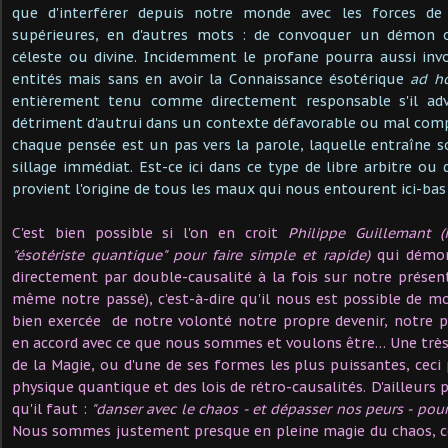
que d'interférer depuis notre monde avec les forces de 
supérieures, en d'autres mots : de convoquer un démon 
céleste ou divine. Incidemment le profane pourra aussi in
entités mais sans en avoir la Connaissance ésotérique
ad h
entièrement tenu comme directement responsable s'il adve
détriment d'autrui dans un contexte défavorable ou mal compri
chaque pensée est un pas vers la parole, laquelle entraîne s
sillage immédiat. Est-ce ici dans ce type de libre arbitre ou
provient l'origine de tous les maux qui nous entourent ici-bas
C'est bien possible si l'on en croit
Philippe Guillemant (
"ésotériste quantique" pour faire simple et rapide)
qui démon
directement par double-causalité à la fois sur notre présen
même notre passé), c'est-à-dire qu'il nous est possible de mo
bien exercée de notre volonté notre propre devenir, notre 
en accord avec ce que nous sommes et voulons être… Une très
de la Magie, ou d'une de ses formes les plus puissantes, ceci 
physique quantique et des lois de rétro-causalités. D'ailleurs po
qu'il faut :
"danser avec le chaos - et dépasser nos peurs - pou
Nous sommes justement presque en pleine magie du chaos, c