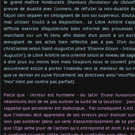
le grand maître hindouiste
Shankara (fondateur de l'Advaï
preuve de dualité avec l'univers, de réfuter la non-dualité d
façon s'en séparer en s'éloignant de son soi supérieur, d'autan
mal utiliser l'outil à sa disposition… Le Libre Arbitre s'a
difficile exercice d'équilibriste bien informé des prouesses
marchant sur un fil ténu afin d'aller d'un point à un autr
aveuglant de ses actes bien réfléchis pas à pas. D'un au
christianisé selon Saint-Augustin
(dixit "Étienne Gilson - Intro
Augustin")
, le Libre Arbitre sera orienté selon le niveau de sag
à dire plus ou moins bon mais toujours sous le couvert pro
assurément enclin à porter l'individu vers le meilleur de lu
que ce dernier en suive forcément les directives ainsi "insufflée
"moi" n'est par contre pas parfait).
Parce que - l'erreur est humaine - du latin
"Errare humanu
néanmoins bon de ne pas oublier la suite de la locution :
"per
rappelle que persévérer est diabolique… Par conséquent il est
que l'individu doit apprendre de ses erreurs pour évoluer sur
non pas sombrer (dans un sens d'assombrissement de sa pe
que l'Ego aime jouir de l'action qu'il entreprend et dont il a e
il confond souvent cette aptitude à conforter son désir, à l'