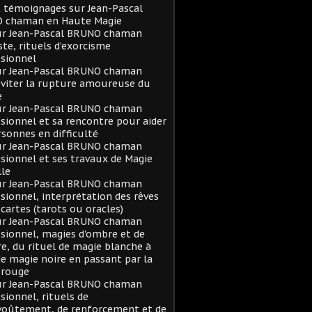
t témoignages sur Jean-Pascal
 chaman en Haute Magie
sur Jean-Pascal BRUNO chaman
ste, rituels d’exorcisme
sionnel
sur Jean-Pascal BRUNO chaman
viter la rupture amoureuse du
e
sur Jean-Pascal BRUNO chaman
sionnel et sa rencontre pour aider
rsonnes en difficulté
sur Jean-Pascal BRUNO chaman
sionnel et ses travaux de Magie
le
sur Jean-Pascal BRUNO chaman
sionnel, interprétation des rêves
 cartes (tarots ou oracles)
sur Jean-Pascal BRUNO chaman
sionnel, magies d'ombre et de
e, du rituel de magie blanche à
de magie noire en passant par la
 rouge
sur Jean-Pascal BRUNO chaman
sionnel, rituels de
voûtement, de renforcement et de