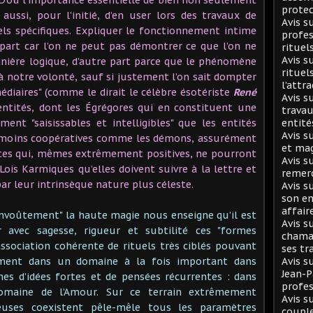
protec
ssi, pour l’initié, d’en user lors des travaux de
Avis 
els spécifiques. Expliquer le fonctionnement intime
profes
 part car l’on ne peut pas démontrer ce que l’on ne
rituel
Avis s
anière logique, d’autre part parce que le phénomène
rituel
à notre volonté, sauf si justement l’on sait dompter
l’attr
édiaires" (comme le dirait le célèbre ésotériste
René
Avis s
 entités, dont les Égrégores qui en constituent une
travau
ent "saisissables et intelligibles" que les entités
entité
Avis s
 moins coopératives comme les démons, assurément
et mag
utes qui, mêmes extrêmement positives, ne pourront
Avis s
ois Karmiques qu’elles doivent suivre à la lettre et
remer
par leur intrinsèque nature plus céleste.
Avis s
son en
affair
Envoûtement" la haute magie nous enseigne qu’il est
Avis s
 avec sagesse, rigueur et subtilité ces "formes
chaman
ssociation cohérente de rituels très ciblés pouvant
ses tr
mment dans un domaine à la fois important dans
Avis s
Jean-
mes d’idées fortes et de pensées récurrentes : dans
profes
omaine de l’Amour. Sur ce terrain extrêmement
Avis s
reuses coexistent pêle-mêle tous les paramètres
coupl