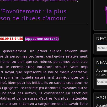
ûtement amoureux
,
#haute magie
,
#sexualité
,
#libido
,
P
d’Envoûtement : la plus
son de rituels d’amour
REC
06.09.11.94.56
(appel non surtaxé)
re généralement un grand silence advient dans
uré de personnes profanes, c’est-à-dire relativement
térisme, ou bien que ces mêmes personnes soient au
NEW
ur le chemin d’une initiation occulte, voire déjà
Abonne
Art Royal que représente la haute magie opérative.
nouvea
gue et même inquiète assurément les néophytes car il
Email
ité; idem pour les initiés, ils en savent trop pour ne
 Égrégores, ce terrible jeu d’ombres invisibles qui se
 ne sont pas nôtres, ils connaissent en effet ces
PAG
ables et dangereuses, d’autres fois plus malléables
u maitriser si l’on en a conjointement le savoir-faire
Accuei