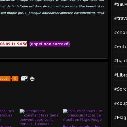
#sauv
ituel de la défixion est donc de soumettre un autre être humain à sa
on son propre gré. », pratique dorénavant appelée envoûtement.
(dixit
#trav
#cho
06.09.11.94.56
(appel non surtaxé)
#enti
#hau
#Libr
epost
0
#Sorc
#cou
#Magi
e : ses
Pour les couples : les