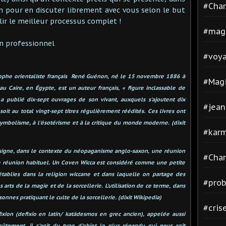
#Cha
ion pour en discuter librement avec vous selon le but
ir le meilleur processus complet !
#mag
n professionnel
#voya
osophe orientaliste français René Guénon, né le 15 novembre 1886 à
#Magi
au Caire, en Égypte, est un auteur français, « figure inclassable de
Il a publié dix-sept ouvrages de son vivant, auxquels s'ajoutent dix
#jean
 soit au total vingt-sept titres régulièrement réédités. Ces livres ont
symbolisme, à l'ésotérisme et à la critique du monde moderne. (dixit
#kar
signe, dans le contexte du néopaganisme anglo-saxon, une réunion
#Cha
e réunion habituel. Un Coven Wicca est considéré comme une petite
 établies dans la religion wiccane et dans laquelle on partage des
#pro
 arts de la magie et de la sorcellerie. L'utilisation de ce terme, dans
onnes pratiquant le culte de la sorcellerie. (dixit Wikipedia)
#cris
ixion (defixio en latin/ katádesmos en grec ancien), appelée aussi
oûtement, il s'agit du type d'objet le plus répandu qui nous soit