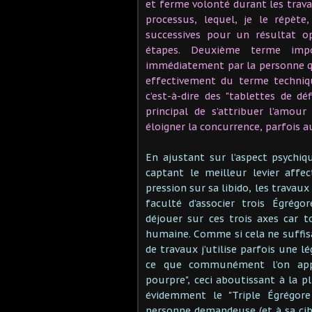
et ferme volonté durant les trava
processus, lequel, je le répète
successives pour un résultat
étapes. Deuxième terme impo
immédiatement par la personne qui
effectivement du terme techniqu
c’est-à-dire des "tablettes de dé
principal de s’attribuer l’amour
éloigner la concurrence, parfois 
En ajustant sur l’aspect psychiqu
captant le meilleur levier aff
pression sur sa libido, les trava
faculté d’associer trois Égrégo
déjouer sur ces trois axes car 
humaine. Comme si cela ne suffisa
de travaux j’utilise parfois une 
ce que communément l’on appe
pourpre", ceci aboutissant à la p
évidemment le "Triple Égrégor
personne demandeuse (et à sa cibl