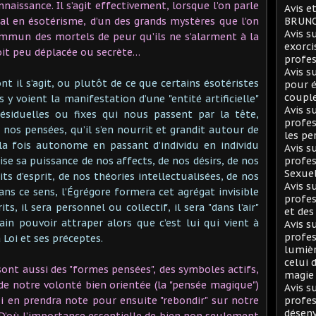
nnaissance. Il s’agit effectivement, lorsque l’on parle
Avis e
al en ésotérisme, d’un des grands mystères que l’on
BRUNO
Avis 
ommun des mortels de peur qu’ils ne s’alarment à la
exorci
oit peu déplacée ou secrète…
profes
Avis 
nt il s’agit, ou plutôt de ce que certains ésotéristes
pour é
coupl
 y voient la manifestation d’une "entité artificielle"
Avis 
résiduelles ou fixes qui nous passent par la tête,
profes
 nos pensées, qu’il s’en nourrit et grandit autour de
les pe
 la fois autonome en passant d’individu en individu
Avis 
se sa puissance de nos affects, de nos désirs, de nos
profes
Sexuel
s d’esprit, de nos théories intellectualisées, de nos
Avis 
s ce sens, l’Égrégore formera cet agrégat invisible
profes
, il sera personnel ou collectif, il sera "dans l’air"
et des
in pouvoir attraper alors que c’est lui qui vient à
Avis 
profes
Loi et ses préceptes.
lumièr
celui 
sont aussi des "formes pensées", des symboles actifs,
magie
de notre volonté bien orientée (la "pensée magique")
Avis 
i en prendra note pour ensuite "rebondir" sur notre
profes
désen
 D’où l’importance essentielle de bien non seulement