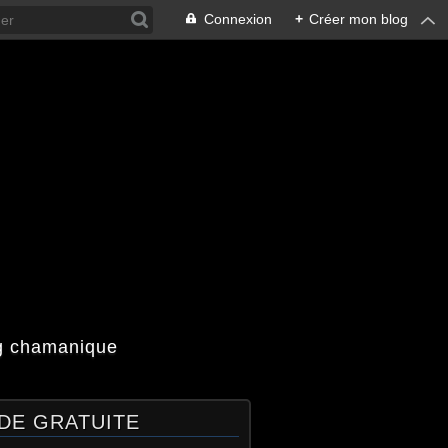
Connexion
+
Créer mon blog
og chamanique
DE GRATUITE