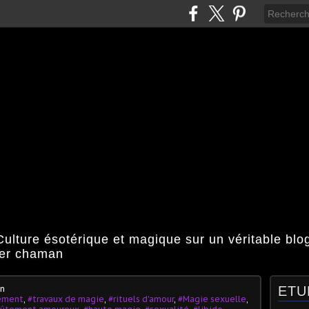
ulture ésotérique et magique sur un véritable bl
ier chaman
an
ETU
tement
,
#travaux de magie
,
#rituels d'amour
,
#Magie sexuelle
,