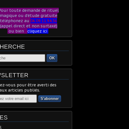
our toute demande de rituel
magique ou d'étude gratuite
téléphonez au
06.09.11.94.56
(appel direct et non surtaxé)
ou bien
cliquez ici
HERCHE
OK
SLETTER
z-vous pour être averti des
ux articles publiés.
ES
l