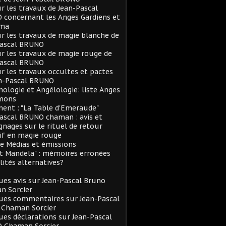
ur les travaux de Jean-Pascal
concernant les Anges Gardiens et
rma
ur les travaux de magie blanche de
Pascal BRUNO
ur les travaux de magie rouge de
Pascal BRUNO
ur les travaux occultes et pactes
an-Pascal BRUNO
logie et Angélologie: liste Anges
mons
ent : "La Table d'Emeraude"
ascal BRUNO chaman : avis et
nages sur le rituel de retour
if en magie rouge
e Médias et émissions
et Mandela" : mémoires erronées
lités alternatives?
es avis sur Jean-Pascal Bruno
n Sorcier
ues commentaires sur Jean-Pascal
 Chaman Sorcier
es déclarations sur Jean-Pascal
 Chaman Sorcier