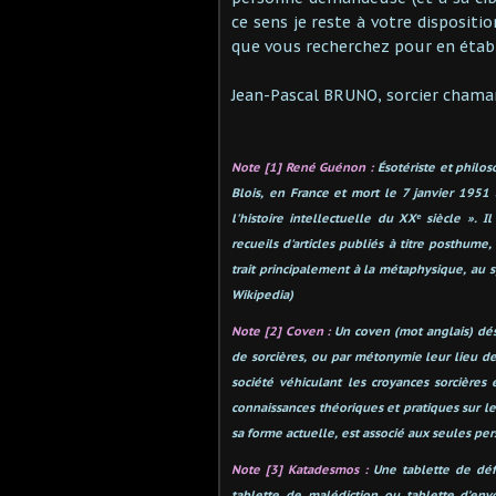
ce sens je reste à votre disposit
que vous recherchez pour en établ
Jean-Pascal BRUNO, sorcier chama
Note [1] René Guénon :
Ésotériste et phil
Blois, en France et mort le 7 janvier 1951 
l'histoire intellectuelle du XXᵉ siècle ». 
recueils d'articles publiés à titre posthume,
trait principalement à la métaphysique, au 
Wikipedia)
Note [2] Coven :
Un coven (mot anglais) dé
de sorcières, ou par métonymie leur lieu d
société véhiculant les croyances sorcières
connaissances théoriques et pratiques sur les
sa forme actuelle, est associé aux seules pers
Note [3] Katadesmos :
Une tablette de déf
tablette de malédiction ou tablette d’env