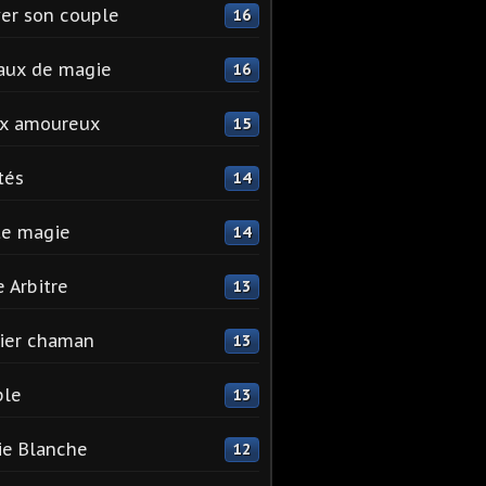
er son couple
16
aux de magie
16
ix amoureux
15
tés
14
te magie
14
e Arbitre
13
ier chaman
13
ple
13
e Blanche
12