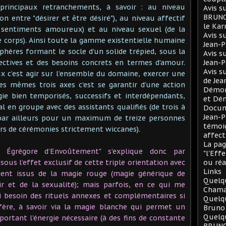
principaux retranchements, à savoir : au niveau
Avis s
BRUNO 
ion entre "désirer et être désiré"), au niveau affectif
le Ka
s sentiments amoureux) et au niveau sexuel (de la
Avis s
le corps). Ainsi toute la gamme existentielle humaine
Jean-
sphères formant le socle d’un solide trépied, sous la
Avis s
ectives et des besoins concrets en termes d’amour.
Jean-
Avis s
ux c’est agir sur l’ensemble du domaine, exercer une
de Je
ces mêmes trois axes c’est se garantir d’une action
Démono
ie bien temporisés, successifs et interdépendants,
et Dé
l en groupe avec des assistants qualifiés (de trois à
Docum
Jean-P
 par ailleurs pour un maximum de treize personnes
témoig
rs de cérémonies strictement wiccanes).
affect
La pag
le Égrégore d’Envoûtement" s’explique donc par
"l'Eff
sous l’effet exclusif de cette triple orientation avec
ou réa
Links
ment issus de la magie rouge (magie générique de
Quelqu
ir et de la sexualité); mais parfois, en ce qui me
Chama
 si besoin des rituels annexes et complémentaires si
Quelq
nfère, à savoir via la magie blanche qui permet un
Bruno
Quelqu
rtant l’énergie nécessaire (à des fins de constante
BRUNO