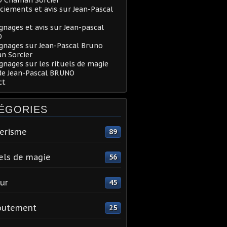
iements et avis sur Jean-Pascal
nages et avis sur Jean-pascal
O
gnages sur Jean-Pascal Bruno
n Sorcier
nages sur les rituels de magie
de Jean-Pascal BRUNO
ct
ÉGORIES
erisme
89
els de magie
56
ur
45
outement
25