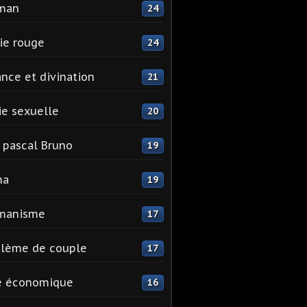
man
24
ie rouge
24
nce et divination
21
e sexuelle
20
 pascal Bruno
19
ma
19
manisme
17
blème de couple
17
e économique
16