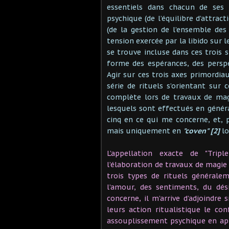
essentiels dans chacun de ses 
psychique (de l’équilibre d’attract
(de la gestion de l’ensemble de
tension exercée par la libido sur 
se trouve incluse dans ces trois 
forme des espérances, des persp
Agir sur ces trois axes primordia
série de rituels s’orientant sur 
complète lors de travaux de mag
lesquels sont effectués en généra
cinq en ce qui me concerne, et,
mais uniquement en
"coven" [2]
lo
L’appellation exacte de "Trip
l’élaboration de travaux de magie 
trois types de rituels générale
l’amour, des sentiments, du dés
concerne, il m’arrive d’adjoindre
leurs action ritualistique le co
assouplissement psychique en appo