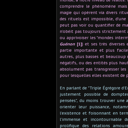
comprendre le phénomène mais au
magie qui opèrent via divers ritu
des rituels est impossible, d’une
peut pas voir ou quantifier de m
n’obéit pas toujours strictement 
ou apprivoiser les "mondes interm
Guénon
[1]
) et ses très diverses
partie importante et plus facilem
autres, plus basses et beaucoup
négatifs, ou des entités plus ha
absolument pas transgresser les L
pour lesquelles elles existent de 
En parlant de "Triple Égrégore d’
justement possible de dompter
pensées", du moins trouver une a
orienter leur puissance, nota
l’existence et foisonnant en ter
l’immense et incontournable d
prolifique des relations amou