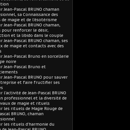
tion
sur Jean-Pascal BRUNO chaman
sionnel, sa Connaissance des
s de magie et de l'ésotérisme
ur Jean-Pascal BRUNO chaman,
s pour renforcer le désir,
action et la libido dans le couple
ur Jean-Pascal BRUNO chaman, ses
x de magie et contacts avec des
s
ur Jean-Pascal Bruno en sorcellerie
ie noire
ur Jean-Pascal Bruno et
ciements
ur Jean-Pascal BRUNO pour sauver
treprise et faire fructifier ses
es
ur l'activité de Jean-Pascal BRUNO
 professionnel et la diversité de
avaux de magie et rituels
ur les rituels de Magie Rouge de
Pascal BRUNO, chaman
sionnel
ur les rituels d'harmonie du
e de Jean-Pascal BRUNO