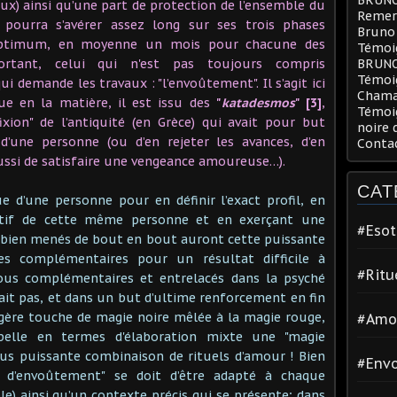
ux) ainsi qu’une part de protection de l’ensemble du
Remerc
, pourra s’avérer assez long sur ses trois phases
Bruno
 optimum, en moyenne un mois pour chacune des
Témoig
rtant, celui qui n'est pas toujours compris
BRUN
Témoi
 demande les travaux : "l’envoûtement". Il s’agit ici
Chama
e en la matière, il est issu des
"
katadesmos
" [3]
,
Témoig
fixion" de l’antiquité (en Grèce) qui avait pour but
noire 
 d’une personne (ou d’en rejeter les avances, d’en
Conta
aussi de satisfaire une vengeance amoureuse…).
CAT
e d’une personne pour en définir l’exact profil, en
ectif de cette même personne et en exerçant une
#Esot
ux bien menés de bout en bout auront cette puissante
res complémentaires pour un résultat difficile à
#Ritu
tous complémentaires et entrelacés dans la psyché
it pas, et dans un but d’ultime renforcement en fin
légère touche de magie noire mêlée à la magie rouge,
#Amo
lle en termes d'élaboration mixte une "magie
lus puissante combinaison de rituels d’amour ! Bien
#Env
e d’envoûtement" se doit d’être adapté à chaque
e) ainsi qu’un contexte précis qui se présente; dans