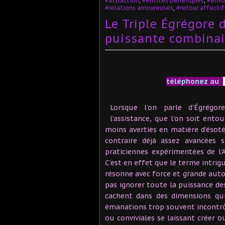
#attraction
,
#entités bénéfiques
,
#envo
#relations amoureuses
,
#retour affectif
Le Triple Égrégore 
puissante combinai
téléphonez au
Lorsque l’on parle d’Égrégo
l’assistance, que l’on soit ento
moins averties en matière d’éso
contraire déjà assez avancées s
praticiennes expérimentées de l’
C’est en effet que le terme intri
résonne avec force et grande autor
pas ignorer toute la puissance des
cachent dans des dimensions qui
émanations trop souvent incontrôl
ou conviviales se laissant créer o