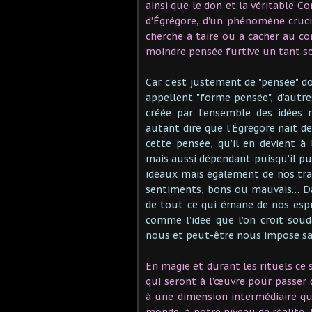
ainsi que le don et la véritable Co
d’Égrégore, d’un phénomène cruci
cherche à taire ou à cacher au c
moindre pensée furtive un tant s
Car c’est justement de "pensée" do
appellent "forme pensée", d’autres
créée par l’ensemble des idées 
autant dire que l’Égrégore nait de
cette pensée, qu’il en devient à
mais aussi dépendant puisqu’il pui
idéaux mais également de nos trait
sentiments, bons ou mauvais… Dan
de tout ce qui émane de nos esprits
comme l’idée que l’on croit souda
nous et peut-être nous impose sa 
En magie et durant les rituels ce 
qui seront à l’œuvre pour passer 
à une dimension intermédiaire qu
monde, à notre niveau de réalité.