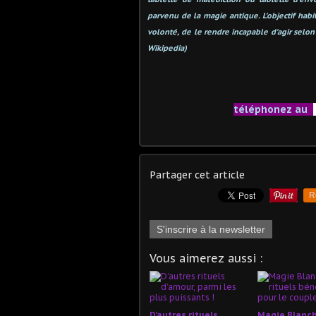
parvenu de la magie antique. L’objectif hab
volonté, de le rendre incapable d’agir sel
Wikipedia)
téléphonez au
Partager cet article
R
S'inscrire à la newsletter
Vous aimerez aussi :
D’autres rituels
Magie Blanch