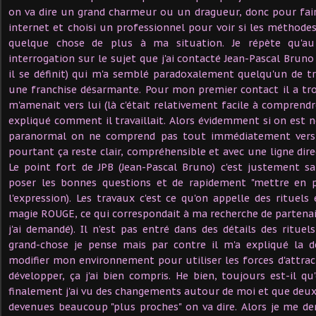
on va dire un grand charmeur ou un dragueur, donc pour faire
internet et choisi un professionnel pour voir si les méthode
quelque chose de plus à ma situation. Je répète qu'au
interrogation sur le sujet que j'ai contacté Jean-Pascal Bru
il se définit) qui m'a semblé paradoxalement quelqu'un de tr
une franchise désarmante. Pour mon premier contact il a tr
m'amenait vers lui (là c'était relativement facile à comprendr
expliqué comment il travaillait. Alors évidemment si on est
paranormal on ne comprend pas tout immédiatement vers 
pourtant ça reste clair, compréhensible et avec une ligne direc
Le point fort de JPB (Jean-Pascal Bruno) c'est justement s
poser les bonnes questions et de rapidement "mettre en pl
l'expression). Les travaux c'est ce qu'on appelle des rituels
magie ROUGE, ce qui correspondait à ma recherche de partenair
j'ai demandé). Il n'est pas entré dans des détails des rituel
grand-chose je pense mais par contre il m'a expliqué la 
modifier mon environnement pour utiliser les forces d'attract
développer, ça j'ai bien compris. He bien, toujours est-il 
finalement j'ai vu des changements autour de moi et que de
devenues beaucoup "plus proches" on va dire. Alors je me de