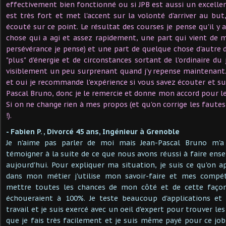
effectivement bien fonctionné ou si JPB est aussi un excellen
est très fort et met l'accent sur la volonté d'arriver au but, 
écouté sur ce point. Le résultat des courses je pense qu'il 
chose qui a agi et assez rapidement, une part qui vient de 
persévérance je pense) et une part de quelque chose d'autre d
"plus" d'énergie et de circonstances sortant de l'ordinaire du
visiblement un peu surprenant quand j'y repense maintenant.
et oui je recommande l'expérience si vous savez écouter et sui
Pascal Bruno, donc je le remercie et donne mon accord pour le
Si on ne change rien à mes propos (et qu'on corrige les fautes 
!).
- Fabien P. , Divorcé 45 ans, Ingénieur à Grenoble
Je n'aime pas parler de moi mais Jean-Pascal Bruno m'a
témoigner à la suite de ce que nous avons réussi à faire ense
aujourd'hui. Pour expliquer ma situation, je suis ce qu'on
dans mon métier j'utilise mon savoir-faire et mes compét
mettre toutes les chances de mon côté et de cette façon 
échoueraient à 100%. Je teste beaucoup d'applications e
travail et je suis exercé avec un oeil d'expert pour trouver les 
que je fais très facilement et je suis même payé pour ce job.