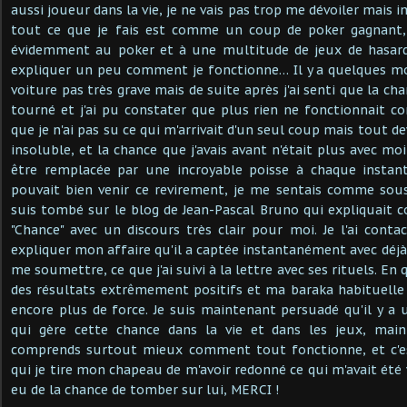
aussi joueur dans la vie, je ne vais pas trop me dévoiler mai
tout ce que je fais est comme un coup de poker gagnant, j
évidemment au poker et à une multitude de jeux de hasard
expliquer un peu comment je fonctionne… Il y a quelques moi
voiture pas très grave mais de suite après j'ai senti que la 
tourné et j'ai pu constater que plus rien ne fonctionnait 
que je n'ai pas su ce qui m'arrivait d'un seul coup mais tout 
insoluble, et la chance que j'avais avant n'était plus avec moi
être remplacée par une incroyable poisse à chaque instant.
pouvait bien venir ce revirement, je me sentais comme sous
suis tombé sur le blog de Jean-Pascal Bruno qui expliquait
"Chance" avec un discours très clair pour moi. Je l'ai cont
expliquer mon affaire qu'il a captée instantanément avec déjà 
me soumettre, ce que j'ai suivi à la lettre avec ses rituels. En
des résultats extrêmement positifs et ma baraka habituell
encore plus de force. Je suis maintenant persuadé qu'il y a u
qui gère cette chance dans la vie et dans les jeux, main
comprends surtout mieux comment tout fonctionne, et c'es
qui je tire mon chapeau de m'avoir redonné ce qui m'avait été vo
eu de la chance de tomber sur lui, MERCI !