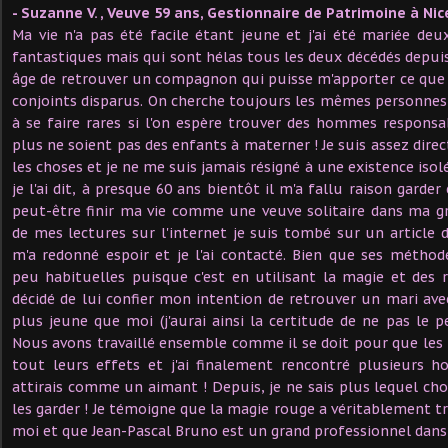
- Suzanne V. , Veuve 59 ans, Gestionnaire de Patrimoine à Nic
Ma vie n'a pas été facile étant jeune et j'ai été mariée d
fantastiques mais qui sont hélas tous les deux décédés depuis, 
âge de retrouver un compagnon qui puisse m'apporter ce que 
conjoints disparus. On cherche toujours les mêmes personne
à se faire rares si l'on espère trouver des hommes responsa
plus ne soient pas des enfants à materner ! Je suis assez dire
les choses et je ne me suis jamais résigné à une existence is
je l'ai dit, à presque 60 ans bientôt il m'a fallu raison garder
peut-être finir ma vie comme une veuve solitaire dans ma g
de mes lectures sur l'internet je suis tombé sur un article 
m'a redonné espoir et je l'ai contacté. Bien que ses métho
peu habituelles puisque c'est en utilisant la magie et des ritu
décidé de lui confier mon intention de retrouver un mari avec
plus jeune que moi (j'aurai ainsi la certitude de ne pas le
Nous avons travaillé ensemble comme il se doit pour que les 
tout leurs effets et j'ai finalement rencontré plusieurs
attirais comme un aimant ! Depuis, je ne sais plus lequel chois
les garder ! Je témoigne que la magie rouge a véritablement t
moi et que Jean-Pascal Bruno est un grand professionnel dan