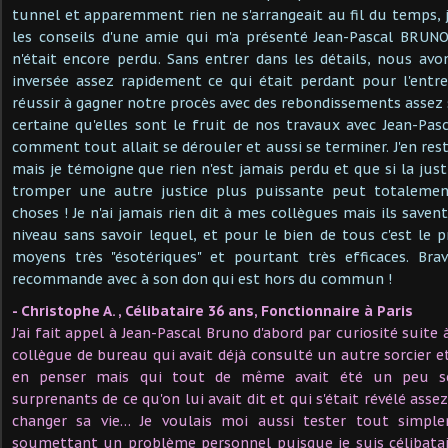
tunnel et apparemment rien ne s'arrangeait au fil du temps, j'
les conseils d'une amie qui m'a présenté Jean-Pascal BRUN
n'était encore perdu. Sans entrer dans les détails, nous av
inversée assez rapidement ce qui était perdant pour l'entr
réussir à gagner notre procès avec des rebondissements assez 
certaine qu'elles sont le fruit de nos travaux avec Jean-Pa
comment tout allait se dérouler et aussi se terminer. J'en res
mais je témoigne que rien n'est jamais perdu et que si la ju
tromper une autre justice plus puissante peut totalement
choses ! Je n'ai jamais rien dit à mes collègues mais ils savent
niveau sans savoir lequel, et pour le bien de tous c'est le 
moyens très "ésotériques" et pourtant très efficaces. Bra
recommande avec à son don qui est hors du commun !
- Christophe A. , Célibataire 36 ans, Fonctionnaire à Paris
J'ai fait appel à Jean-Pascal Bruno d'abord par curiosité suite
collègue de bureau qui avait déjà consulté un autre sorcier e
en penser mais qui tout de même avait été un peu se
surprenants de ce qu'on lui avait dit et qui s'était révélé ass
changer sa vie… Je voulais moi aussi tester tout simple
soumettant un problème personnel puisque je suis célibatai