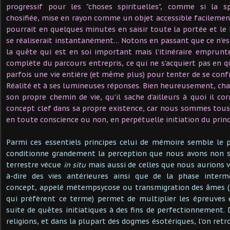
progressif pour les "choses spirituelles", comme si la sp
chosifiée, mise en rayon comme un objet accessible facileme
pourrait en quelques minutes en saisir toute la portée et le 
se réaliserait instantanément… Notons en passant que ce n’est
la quête qui est en soi important mais l’itinéraire emprunté, 
complète du parcours entrepris, ce qui ne s’acquiert pas en q
parfois une vie entière (et même plus) pour tenter de se conf
Réalité et à ses lumineuses réponses. Bien heureusement, chac
son propre chemin de vie, qu’il sache d’ailleurs à quoi il
concept clef dans sa propre existence, car nous sommes tou
en toute conscience ou non, en perpétuelle initiation du princi
Parmi ces essentiels principes celui de mémoire semble le 
conditionne grandement la perception que nous avons non s
terrestre vécue
in situ
mais aussi de celles que nous aurions v
à-dire des vies antérieures ainsi que de la phase interméd
concept, appelé métempsycose ou transmigration des âmes (
qui préfèrent ce terme) permet de multiplier les épreuves 
suite de quêtes initiatiques à des fins de perfectionnement.
religions, et dans la plupart des dogmes ésotériques, l’on ret