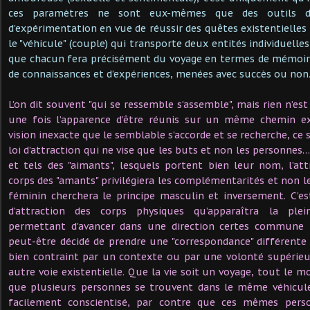
ces paramètres ne sont eux-mêmes que des outils d’a
d’expérimentation en vue de réussir des quêtes existentielles
le "véhicule" (couple) qui transporte deux entités individuelles
que chacun fera précisément du voyage en termes de mémoire,
de connaissances et d’expériences, menées avec succès ou no
L’on dit souvent "qui se ressemble s’assemble", mais rien n’es
une fois l’apparence d’être réunis sur un même chemin ex
vision inexacte que le semblable s’accorde et se recherche, ce
loi d’attraction qui ne vise que les buts et non les personnes… 
et tels des "aimants", lesquels portent bien leur nom, l’a
corps des "amants" privilégiera les complémentarités et non les
féminin cherchera le principe masculin et inversement. C’e
d’attraction des corps physiques qu’apparaîtra la ple
permettant d’avancer dans une direction certes commune
peut-être décidé de prendre une "correspondance" différent
bien contraint par un contexte ou par une volonté supérieur
autre voie existentielle. Que la vie soit un voyage, tout le 
que plusieurs personnes se trouvent dans le même véhicule
facilement conscientisé, par contre que ces mêmes pers