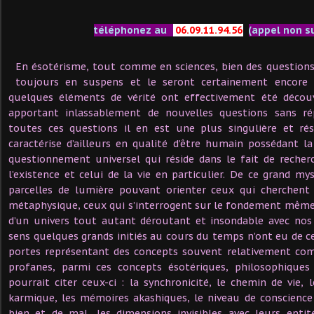
téléphonez au
06.09.11.94.56
(appel non s
En ésotérisme, tout comme en sciences, bien des question
toujours en suspens et le seront certainement encore
quelques éléments de vérité ont effectivement été découve
apportant inlassablement de nouvelles questions sans r
toutes ces questions il en est une plus singulière et rés
caractérise d’ailleurs en qualité d’être humain possédant l
questionnement universel qui réside dans le fait de recher
l’existence et celui de la vie en particulier. De ce grand 
parcelles de lumière pouvant orienter ceux qui cherchent 
métaphysique, ceux qui s’interrogent sur le fondement même 
d’un univers tout autant déroutant et insondable avec nos 
sens quelques grands initiés au cours du temps n’ont eu de ce
portes représentant des concepts souvent relativement comp
profanes, parmi ces concepts ésotériques, philosophiques
pourrait citer ceux-ci : la synchronicité, le chemin de vie, le
karmique, les mémoires akashiques, le niveau de conscience 
bien et de mal, les dimensions invisibles avec leurs entit