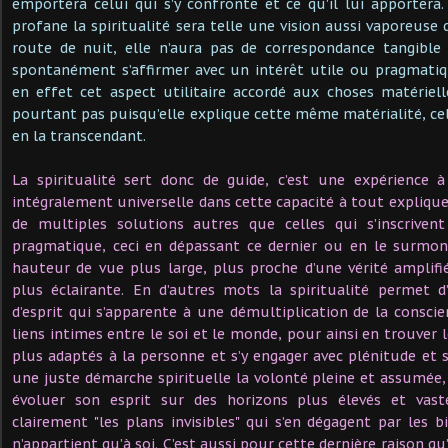
emportera celui qui s’y confronte et ce qu’il lui apportera
profane la spiritualité sera telle une vision aussi vaporeuse
route de nuit, elle n’aura pas de correspondance tangible
spontanément s’affirmer avec un intérêt utile ou pragmatiqu
en effet cet aspect utilitaire accordé aux choses matériell
pourtant pas puisqu’elle explique cette même matérialité, cel
en la transcendant.
La spiritualité sert donc de guide, c’est une expérience à
intégralement universelle dans cette capacité à tout explique
de multiples solutions autres que celles qui s’inscriven
pragmatique, ceci en dépassant ce dernier ou en le surmo
hauteur de vue plus large, plus proche d’une vérité amplif
plus éclairante. En d’autres mots la spiritualité permet 
d’esprit qui s’apparente à une démultiplication de la conscie
liens intimes entre le soi et le monde, pour ainsi en trouver 
plus adaptés à la personne et s’y engager avec plénitude et s
une juste démarche spirituelle la volonté pleine et assumée
évoluer son esprit sur des horizons plus élevés et vaste
clairement "les plans invisibles" qui s’en dégagent par les b
n’appartient qu’à soi. C’est aussi pour cette dernière raison qu’i