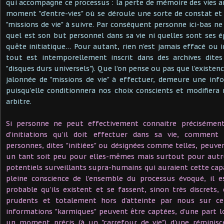
qui accompagne ce processus : la perte de mémoire des vies a
moment "d’entre-vies" où se déroule une sorte de constat et 
"missions de vie" à suivre. Par conséquent personne ici-bas n
quel est son but personnel dans sa vie ni quelles sont ses é
quête initiatique… Pour autant, rien n’est jamais effacé ou
tout est intemporellement inscrit dans des archives dites 
"disques durs universels"). Que l’on pense ou pas que l’existence
jalonnée de "missions de vie" à effectuer, demeure une inf
puisqu’elle conditionnera nos choix conscients et modifiera
arbitre.
Si personne ne peut effectivement connaitre précisément
d’initiations qu’il doit effectuer dans sa vie, comment
personnes, dites "initiées" ou désignées comme telles, peuve
un tant soit peu pour elles-mêmes mais surtout pour autru
potentiels surveillants supra-humains qui auraient cette capa
pleine conscience de l’ensemble du processus évoqué, il 
probable qu’ils existent et se fassent, sinon très discret
prudents et totalement hors d’atteinte par nous sur ce
informations "karmiques" peuvent être captées, d’une part lo
un moment précis (à un "carrefour de vie") d’une rémini