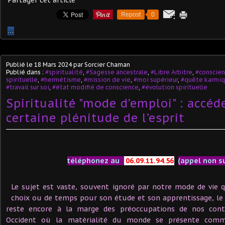
Repost
0
…
Publié le
18 Mars 2024
par Sorcier Chaman
Publié dans :
#spiritualité
,
#Sagesse ancestrale
,
#Libre Arbitre
,
#conscie
spirituelle
,
#hermétisme
,
#mission de vie
,
#moi supérieur
,
#quête karmi
#travail sur soi
,
#état modifié de conscience
,
#évolution spirituelle
Spiritualité "mode d’emploi" : accéd
certaine plénitude de l’esprit
téléphonez au
06.09.11.94.56
(appel non s
Le sujet est vaste, souvent ignoré par notre mode de vie 
choix ou de temps pour son étude et son apprentissage, le 
reste encore à la marge des préoccupations de nos con
Occident où la matérialité du monde se présente comme