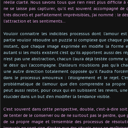
réelle clarté. Nous savons tous que rien n’est plus difficile à 
ne se laisse pas capturer, qu’il est souvent accompagné de q
très discrets et parfaitement imprévisibles, j’ai nommé : le désir
l’attraction et les sentiments…
Vouloir connaitre les indicibles processus dont l’amour est
partie vouloir résoudre un puzzle si complexe que chaque p
instant, que chaque image exprimée en modifie la forme et
autant si les mots existent c’est qu’ils apportent aussi des rép
n’est pas une abstraction, chacun l’aura déjà testée comme 
le désir qui l’accompagne. D’ailleurs n’oublions pas qu’à cha
une autre direction totalement opposée qu’il faudra forc
dans le processus amoureux : l’éloignement et le rejet. C’e
problématique de l’amour que d’en comprendre sa propre ré
peut aussi rester, pour ceux qui en subissent les revers, un
élucider dans un but d’en modifier la tendance visible.
C’est souvent dans cette perspective, double, c’est-à-dire soit
de tenter de le conserver ou de ne surtout pas le perdre, que
de sa propre magie et l’ensemble des processus de résoluti
lesquels ne sont rien d’autre que des rituels pour en maîtriser