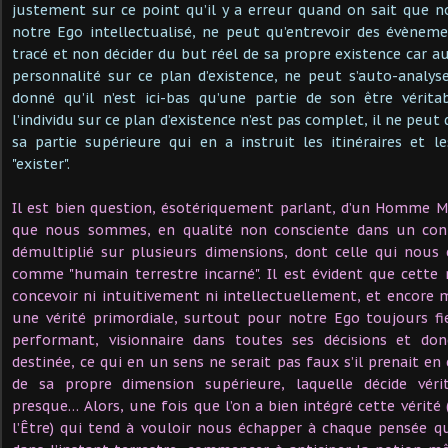
justement sur ce point qu’il y a erreur quand on sait que no
notre Ego intellectualisé, ne peut qu’entrevoir des évènem
tracé et non décider du but réel de sa propre existence car a
personnalité sur ce plan d’existence, ne peut s’auto-analys
donné qu’il n’est ici-bas qu’une partie de son être vérita
l’individu sur ce plan d’existence n’est pas complet, il ne peut
sa partie supérieure qui en a instruit les itinéraires et l
"exister".
Il est bien question, ésotériquement parlant, d’un Homme M
que nous sommes, en qualité non consciente dans un con
démultiplié sur plusieurs dimensions, dont celle qui nous 
comme "humain terrestre incarné". Il est évident que cette 
concevoir ni intuitivement ni intellectuellement, et encor
une vérité primordiale, surtout pour notre Ego toujours fie
performant, visionnaire dans toutes ses décisions et do
destinée, ce qui en un sens ne serait pas faux s’il prenait en 
de sa propre dimension supérieure, laquelle décide vé
presque… Alors, une fois que l’on a bien intégré cette vérité
l’Être) qui tend à vouloir nous échapper à chaque pensée 