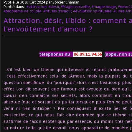
Publié le
30 Juillet 2024
par Sorcier Chaman
Publié dans :
#attraction
,
#désir
,
#Magie sexuelle
,
#magie rouge
,
#envoû
#problème de couple
,
#rituels d'amour
,
#évolution spirituelle
,
#Libre Arb
Attraction, désir, libido : comment 
l’envoûtement d’amour ?
téléphonez au
06.09.11.94.56
(appel non s
S’il est bien un thème qui intéresse et réjouit pratiquem
c’est effectivement celui de l’Amour, mais la plupart du 
question spécifique du "pourquoi" alors il est beaucoup plus d
effet l’on dit souvent que l’amour est aveugle ou bien qu’il
cœurs d’en connaître ses secrets, alors comment en trouv
absolue (nue et sortant du puits) lorsqu’en plus l’on ne peut
venir ni rien anticiper ? Par conséquent il existe bel et 
existentiel, ce qui nous fait dire d’emblée que ce thème s
s’affirme de façon ésotérique par essence, du moins très h
sa nature telle qu’elle devrait nous apparaitre de manière