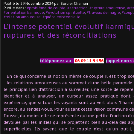
Publié le
29 Novembre 2024
par Sorcier Chaman
Publié dans :
#problème de couple
,
#attraction
,
#rupture amoureuse
,
#ré
#orientation karmique
,
#évolution spirituelle
,
#travaux de magie
,
#coupl
#relation amoureuse
,
#quête existentielle
L’intense potentiel évolutif karmiq
ruptures et des réconciliations
téléphonez au
06.09.11.94.56
(appel non s
En ce qui concerne la notion même de couple il est trop so
les relations amoureuses au sommet d’une belle pyramide
le principal lien d’attraction à surveiller, une sorte de rep
identifier et à analyser, un curseur assez pratique dont 
expérience, que si tous les voyants sont au vert alors "l’harm
encore, au rendez-vous. Pour autant cette vision commune d
fausse, du moins elle ne représente qu’une petite fraction d’u
dévoilée par les initiés qui se projettent bien au-delà des 
superficielles. Ils savent que le couple n’est qu’un outil