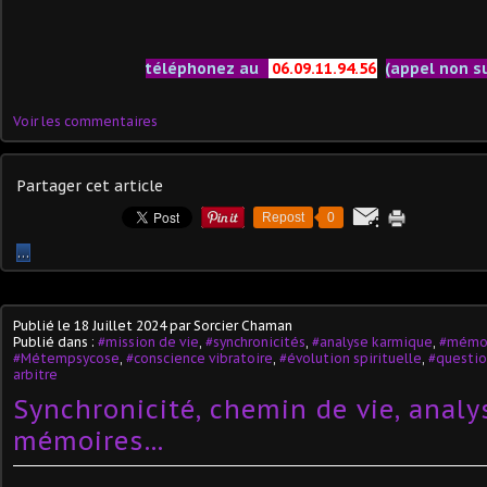
téléphonez au
06.09.11.94.56
(appel non s
Voir les commentaires
Partager cet article
Repost
0
…
Publié le
18 Juillet 2024
par Sorcier Chaman
Publié dans :
#mission de vie
,
#synchronicités
,
#analyse karmique
,
#mémoi
#Métempsycose
,
#conscience vibratoire
,
#évolution spirituelle
,
#questio
arbitre
Synchronicité, chemin de vie, analy
mémoires…