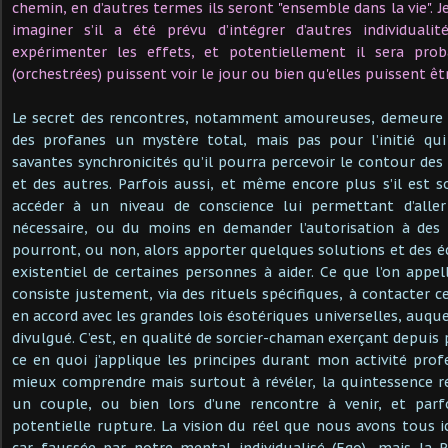
chemin, en d’autres termes ils seront "ensemble dans la vie". 
imaginer s’il a été prévu d’intégrer d’autres individuali
expérimenter les effets, et potentiellement il sera pro
(orchestrées) puissent voir le jour ou bien qu'elles puissent ê
Le secret des rencontres, notamment amoureuses, demeure 
des profanes un mystère total, mais pas pour l’initié qu
savantes synchronicités qu’il pourra percevoir le contour des
et des autres. Parfois aussi, et même encore plus s’il est s
accéder à un niveau de conscience lui permettant d’aller
nécessaire, ou du moins en demander l’autorisation à des 
pourront, ou non, alors apporter quelques solutions et des éc
existentiel de certaines personnes à aider. Ce que l’on appe
consiste justement, via des rituels spécifiques, à contacter ce
en accord avec les grandes lois ésotériques universelles, auque
divulgué. C’est, en qualité de sorcier-chaman exerçant depuis 
ce en quoi j’applique les principes durant mon activité prof
mieux comprendre mais surtout à révéler, la quintessence ré
un couple, ou bien lors d’une rencontre à venir, et parf
potentielle rupture. La vision du réel que nous avons tous ic
car faussée par notre mental individualisé (Ego), mais la 