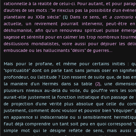
rationnelle à la réalité de celui-ci. Pour autant, et pour par
d’autres de ses mots : "Je n’exclus pas la possibilité d’un événe
planétaire au XXIe siècle."
(1)
Dans ce sens, et
a contrario
d
actuelle, un revirement pourrait intervenir, peut-être 
déshumanisé, afin qu’un renouveau spirituel puisse émerge
sagesse et sérénité pour en calmer les trop nombreux tourme
désillusions mondialistes, voire aussi pour déjouer les dé
embuscade ou les hallucinants "désirs" de guerres…
Mais pour le profane, et même pour certains initiés : qu
"spiritualité" dont on parle tant sans jamais oser en signifie
profondeur, ou l’altitude ? L’on ressent de suite que, de bas e
la manière d’un Hermès dans sa table
(2)
, une dimension
plusieurs niveaux au-delà du voile, du gouffre vers les so
aurait-elle justement la fonction initiatique d’un passage de l
de projection d’une vérité plus absolue que celle du c
justement, comment donc vouloir et pouvoir bien "s’équiper" 
en apparence si indiscernable ou si sensiblement hermétique
faut déjà comprendre un tant soit peu en quoi correspond "la 
simple mot qui le désigne reflète de sens, mais aussi da