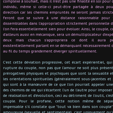
complexe à souhait, mais il n’est pas une finalité en soi pour 
individu, même si celle-ci peut-être partagée à deux po
direction car les chemins empruntés ne seront jamais strict
feront que se suivre à une distance raisonnable pour 
dissemblables dans l’appropriation strictement personnelle
l’on fera essentiellement sien pour évoluer. Ainsi, le couple
d’ailleurs aussi en mécanique, sera un démultiplicateur d’exp
deux mais chacun s’appropriera ce dont il aura pe
existentiellement parlant en se démarquant nécessairement d
au fil du temps grandement diverger spirituellement.
C’est cette déviation progressive, cet écart expérientiel, qu
rupture du couple, non pas que l’amour ne soit plus présent
prérogatives physiques et psychiques que sont la sexualité e
les orientations spirituelles (généralement sous-jacentes et 
qui sont à la manœuvre de ce que l’on pourrait appeler une
des chemins de vie qui s’écartent l’un de l’autre pour imposer
de réalisation et d’évolution, ceci au détriment de l’outil, c’e
couple. Pour le profane, cette notion même de sépar
impensable s’il constate que "tout va bien dans son couple"
amoureuse (sexuelle et sentimentale), c’est uniquement qu’i