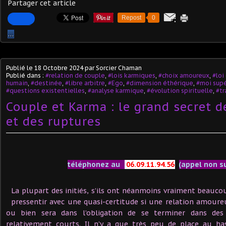
Partager cet article
Repost
0
…
Publié le
18 Octobre 2024
par Sorcier Chaman
Publié dans :
#relation de couple
,
#lois karmiques
,
#choix amoureux
,
#loi
humain
,
#destinée
,
#libre arbitre
,
#Ego
,
#dimension éthérique
,
#moi supé
#questions existentielles
,
#analyse karmique
,
#évolution spirituelle
,
#tr
Couple et Karma : le grand secret d
et des ruptures
téléphonez au
06.09.11.94.56
(appel non s
La plupart des initiés, s’ils ont néanmoins vraiment beauco
pressentir avec une quasi-certitude si une relation amour
ou bien sera dans l’obligation de se terminer dans de
relativement courts. Il n’y a que très peu de place au has