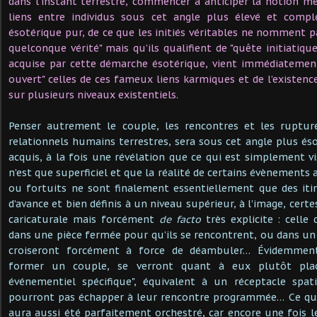
dans l’instant terrestre, commencer à anticiper la notion 
liens entre individus sous cet angle plus élevé et comple
ésotérique pur, de ce que les initiés véritables ne nomment 
quelconque vérité" mais qu’ils qualifient de "quête initiatique
acquise par cette démarche ésotérique, vient immédiatement
ouvert" celles de ces fameux liens karmiques et de l’existence
sur plusieurs niveaux existentiels.
Penser autrement le couple, les rencontres et les ruptures
relationnels humains terrestres, sera sous cet angle plus éso
acquis, à la fois une révélation que ce qui est simplement v
n’est que superficiel et que la réalité de certains évènemen
ou fortuits ne sont finalement essentiellement que des itin
d’avance et bien définis à un niveau supérieur, à l’image, certe
caricaturale mais forcément
de facto
très explicite : celle
dans une pièce fermée pour qu’ils se rencontrent, ou dans un 
croiseront forcément à force de déambuler… Évidemmen
former un couple, se verront quant à eux plutôt pla
événementiel spécifique", équivalent à un réceptacle spat
pourront pas échapper à leur rencontre programmée… Ce qu’i
aura aussi été parfaitement orchestré, car encore une fois l