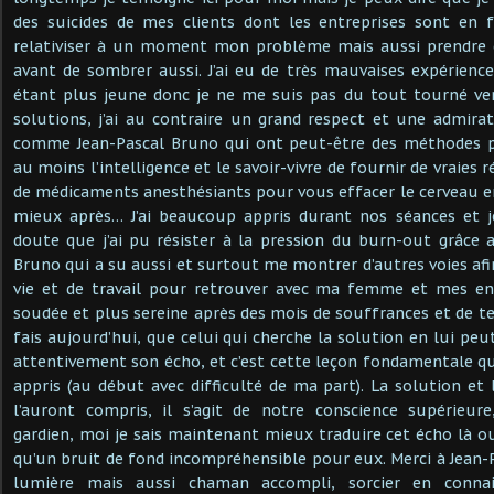
des suicides de mes clients dont les entreprises sont en fa
relativiser à un moment mon problème mais aussi prendre 
avant de sombrer aussi. J’ai eu de très mauvaises expérienc
étant plus jeune donc je ne me suis pas du tout tourné ve
solutions, j’ai au contraire un grand respect et une admir
comme Jean-Pascal Bruno qui ont peut-être des méthodes p
au moins l’intelligence et le savoir-vivre de fournir de vraies 
de médicaments anesthésiants pour vous effacer le cerveau e
mieux après… J’ai beaucoup appris durant nos séances et 
doute que j’ai pu résister à la pression du burn-out grâce a
Bruno qui a su aussi et surtout me montrer d’autres voies af
vie et de travail pour retrouver avec ma femme et mes en
soudée et plus sereine après des mois de souffrances et de tensi
fais aujourd’hui, que celui qui cherche la solution en lui pe
attentivement son écho, et c’est cette leçon fondamentale q
appris (au début avec difficulté de ma part). La solution et l
l’auront compris, il s’agit de notre conscience supérieure
gardien, moi je sais maintenant mieux traduire cet écho là o
qu’un bruit de fond incompréhensible pour eux. Merci à Jean-
lumière mais aussi chaman accompli, sorcier en connai