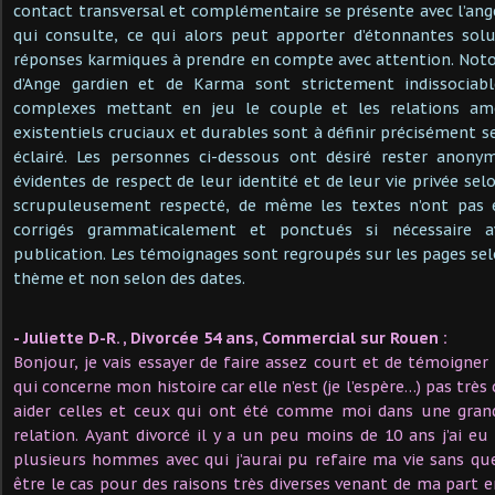
contact transversal et complémentaire se présente avec l’ang
qui consulte, ce qui alors peut apporter d’étonnantes sol
réponses karmiques à prendre en compte avec attention. Noto
d’Ange gardien et de Karma sont strictement indissociabl
complexes mettant en jeu le couple et les relations a
existentiels cruciaux et durables sont à définir précisément se
éclairé. Les personnes ci-dessous ont désiré rester anon
évidentes de respect de leur identité et de leur vie privée sel
scrupuleusement respecté, de même les textes n’ont pas é
corrigés grammaticalement et ponctués si nécessaire a
publication. Les témoignages sont regroupés sur les pages sel
thème et non selon des dates.
- Juliette D-R. , Divorcée 54 ans, Commercial sur Rouen :
Bonjour, je vais essayer de faire assez court et de témoigne
qui concerne mon histoire car elle n’est (je l’espère…) pas tr
aider celles et ceux qui ont été comme moi dans une gran
relation. Ayant divorcé il y a un peu moins de 10 ans j’ai eu
plusieurs hommes avec qui j’aurai pu refaire ma vie sans qu
être le cas pour des raisons très diverses venant de ma part en