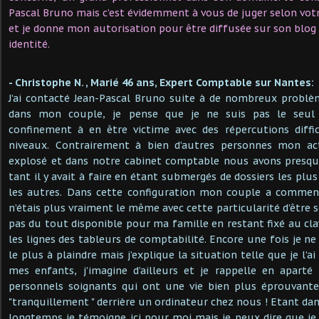
Pascal Bruno mais c’est évidemment à vous de juger selon votr
et je donne mon autorisation pour être diffusée sur son blo
identité.
- Christophe N. , Marié 46 ans, Expert Comptable sur Nantes:
J’ai contacté Jean-Pascal Bruno suite à de nombreux problè
dans mon couple, je pense que je ne suis pas le seul 
confinement à en être victime avec des répercutions diffic
niveaux. Contrairement à bien d’autres personnes mon act
explosé et dans notre cabinet comptable nous avons presq
tant il y avait à faire en étant submergés de dossiers les pl
les autres. Dans cette configuration mon couple a commen
n’étais plus vraiment le même avec cette particularité d’être
pas du tout disponible pour ma famille en restant fixé au cla
les lignes des tableurs de comptabilité. Encore une fois je n
le plus à plaindre mais j’explique la situation telle que je l
mes enfants, j’imagine d’ailleurs et je rappelle en aparté 
personnels soignants qui ont une vie bien plus éprouvan
"tranquillement " derrière un ordinateur chez nous ! Etant da
longtemps je témoigne ici pour moi mais je peux dire que je