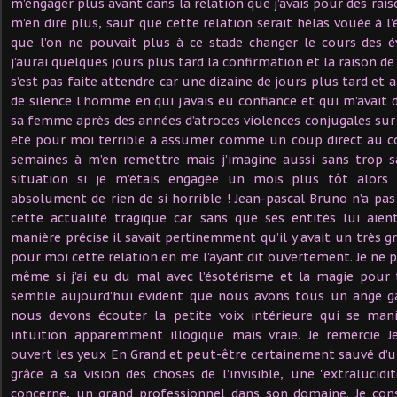
m’engager plus avant dans la relation que j’avais pour des ra
m’en dire plus, sauf que cette relation serait hélas vouée à l
que l’on ne pouvait plus à ce stade changer le cours des
j’aurai quelques jours plus tard la confirmation et la raison de
s’est pas faite attendre car une dizaine de jours plus tard et
de silence l’homme en qui j’avais eu confiance et qui m’avait d
sa femme après des années d’atroces violences conjugales sur 
été pour moi terrible à assumer comme un coup direct au cœ
semaines à m’en remettre mais j’imagine aussi sans trop sa
situation si je m’étais engagée un mois plus tôt alor
absolument de rien de si horrible ! Jean-pascal Bruno n’a pas
cette actualité tragique car sans que ses entités lui aien
manière précise il savait pertinemment qu’il y avait un très 
pour moi cette relation en me l’ayant dit ouvertement. Je ne p
même si j’ai eu du mal avec l’ésotérisme et la magie pour
semble aujourd’hui évident que nous avons tous un ange g
nous devons écouter la petite voix intérieure qui se man
intuition apparemment illogique mais vraie. Je remercie J
ouvert les yeux En Grand et peut-être certainement sauvé d’
grâce à sa vision des choses de l’invisible, une "extralucid
concerne, un grand professionnel dans son domaine. Je conse