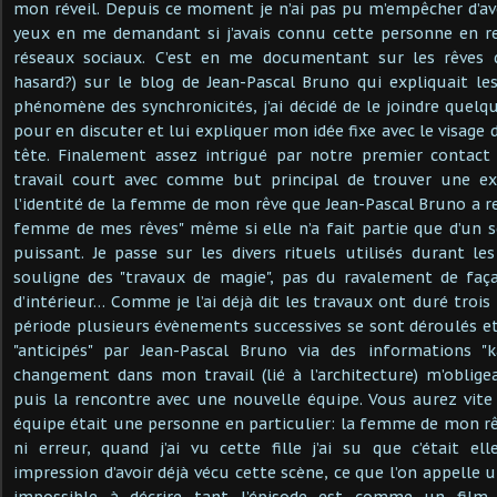
mon réveil. Depuis ce moment je n’ai pas pu m’empêcher d’av
yeux en me demandant si j’avais connu cette personne en re
réseaux sociaux. C’est en me documentant sur les rêves 
hasard?) sur le blog de Jean-Pascal Bruno qui expliquait le
phénomène des synchronicités, j’ai décidé de le joindre quelq
pour en discuter et lui expliquer mon idée fixe avec le visage d
tête. Finalement assez intrigué par notre premier contact 
travail court avec comme but principal de trouver une exp
l’identité de la femme de mon rêve que Jean-Pascal Bruno a r
femme de mes rêves" même si elle n’a fait partie que d’un se
puissant. Je passe sur les divers rituels utilisés durant le
souligne des "travaux de magie", pas du ravalement de faç
d’intérieur… Comme je l’ai déjà dit les travaux ont duré trois 
période plusieurs évènements successives se sont déroulés et 
"anticipés" par Jean-Pascal Bruno via des informations "
changement dans mon travail (lié à l’architecture) m’oblig
puis la rencontre avec une nouvelle équipe. Vous aurez vit
équipe était une personne en particulier: la femme de mon rêv
ni erreur, quand j’ai vu cette fille j’ai su que c’était el
impression d’avoir déjà vécu cette scène, ce que l’on appelle 
impossible à décrire tant l’épisode est comme un film