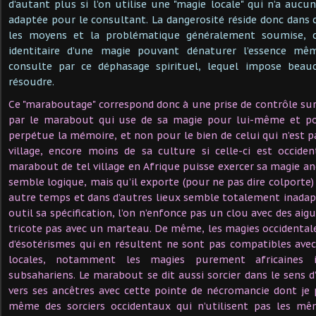
d’autant plus si l’on utilise une "magie locale" qui n’a auc
adaptée pour le consultant. La dangerosité réside donc dans 
les moyens et la problématique généralement soumise, c
identitaire d’une magie pouvant dénaturer l’essence m
consulte par ce déphasage spirituel, lequel impose beauc
résoudre.
Ce "maraboutage" correspond donc à une prise de contrôle su
par le marabout qui use de sa magie pour lui-même et pou
perpétue la mémoire, et non pour le bien de celui qui n’est p
village, encore moins de sa culture si celle-ci est occide
marabout de tel village en Afrique puisse exercer sa magie an
semble logique, mais qu’il exporte (pour ne pas dire colporte)
autre temps et dans d’autres lieux semble totalement inadapt
outil sa spécification, l’on n’enfonce pas un clou avec des aigui
tricote pas avec un marteau. De même, les magies occidentale
d’ésotérismes qui en résultent ne sont pas compatibles ave
locales, notamment les magies purement africaines 
subsahariens. Le marabout se dit aussi sorcier dans le sens d
vers ses ancêtres avec cette pointe de nécromancie dont je pa
même des sorciers occidentaux qui n’utilisent pas les mê