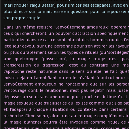
mari ("nouer l’aiguillette") pour limiter ses escapades, avec
plus directe sur la maîtresse en question pour la repousser e
son propre couple.
Dans un même registre "l’envoûtement amoureux" opérera v
ceux qui chercheront un pouvoir d’attraction spécifiquement 
particulier, dans ce cas ce sont plutôt des hommes ou des f
jeté leur dévolu sur une personne pour s’en attirer les faveu
ou plus durablement selon les types de rituels (ou "sortilèges").
une quelconque "possession", la magie rouge n’est p
transgression ou d’agression, c’est au contraire une mag
l’approche reste naturelle dans le sens où elle ne fait qu’ef
existe déjà en l’amplifiant ou en le révélant à autrui pour
l’envoûtement amoureux ne fonctionne que sur les perso
l’entourage dont le relationnel n’est pas négatif mais just
dépasser un seuil vers une union plus proche et intime. C’est d
magie sexuelle que d’utiliser ce qui existe comme "outil de bas
et l’adapter à chaque situation ou contexte. Dans certains 
recherche l’âme soeur, alors une autre magie complémentair
la magie blanche) pourra être invoquée comme rituel de d
d’orienter au mieux la suite à adopter en ce qui concerne les 