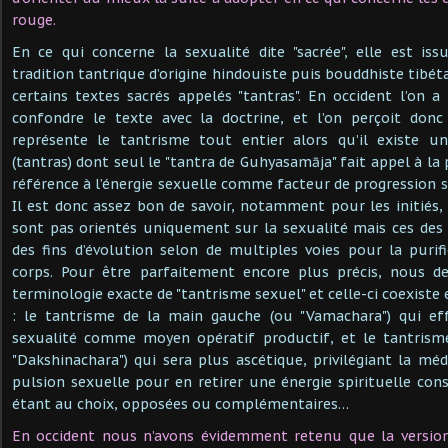
rouge.
En ce qui concerne la sexualité dite "sacrée", elle est is
tradition tantrique d’origine hindouiste puis bouddhiste tibétai
certains textes sacrés appelés "tantras". En occident l’on 
confondre le texte avec la doctrine, et l’on perçoit don
représente le tantrisme tout entier alors qu’il existe u
(tantras) dont seul le "tantra de Guhyasamāja" fait appel à la
référence à l’énergie sexuelle comme facteur de progression sp
Il est donc assez bon de savoir, notamment pour les initiés,
sont pas orientés uniquement sur la sexualité mais ces des
des fins d’évolution selon de multiples voies pour la purifi
corps. Pour être parfaitement encore plus précis, nous d
terminologie exacte de "tantrisme sexuel" et celle-ci coexiste 
: le tantrisme de la main gauche (ou "Vamachara") qui eff
sexualité comme moyen opératif productif, et le tantrism
"Dakshinachara") qui sera plus ascétique, privilégiant la mé
pulsion sexuelle pour en retirer une énergie spirituelle con
étant au choix, opposées ou complémentaires…
En occident nous n’avons évidemment retenu que la versio