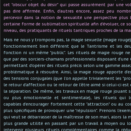
cet "obscur objet du désir" qui passe assurément par une v
pas dire affirmée. Enfin, d’autres encore, assez peu nomb
percevoir dans la notion de sexualité une perspective plus
certaine forme de sublimation spirituelle afin d’évoluer, ce son
niveau, des pratiquants de rituels tantriques proches de la ma
Mais ne nous y trompons pas, la magie sexuelle (magie rouge
fonctionnement bien différent que le Tantrisme et les d
fonction ni un même "public". Les rituels de magie rouge n
que par des sorciers-chamans professionnels disposant d’une
permettant d’opérer des rituels précis selon une gamme assez
problématique à résoudre. Ainsi, la magie rouge apporte d’e
des tensions conjugales (que l’on appelle trivialement les "p
le retour d’affection ou le retour de l’être aimé si celui-ci es
la séparation. De même, les travaux en magie rouge jouant su
ou plus émotionnelle et sentimentale), les rituels qui l
capables d’encourager fortement cette "attraction" ou au con
plus spécifiques de provoquer une "répulsion". Prenons l’ex
qui veut se débarrasser de la maîtresse de son mari, alors la m
plus grande utilité en passant par un travail à moyen ou l
intervenir plusieurs rituels complémentaires comme la réduc