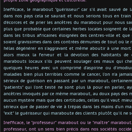
Inefficace, le marabout "guérisseur" car s’il avait sauvé de 
dans nos pays cela se saurait et nous serions tous en train
d’écorces et de prier les ancêtres du marabout pour nous sau
plus que probable que certaines herbes locales soignent de la
dans les tribus africaines éloignées des centres-ville et qu
soient gravissimes dans ces contrées démunies de tout où le
hélas dégénérer en s’aggravant et même aboutir à une mort 
alors mieux la ferveur et la dévotion des habitants de c
marabouts locaux s’ils peuvent soulager ces maux qui che
quelques heures avec un comprimé d’aspirine ou d’imod
maladies bien plus terribles comme le cancer, l’on n’a jama
sérieux de guérison en passant par un marabout, certainem
"patients" qui l’ont testé ne sont plus là pour en parler, ay
ancêtres invoqués par ce même marabout, au doux pays des m
aucun mystère mais que des certitudes, celles qu’il vaut mie
sérieux que de passer de vie à trépas dans les mains d’un m
"exit" le guérisseur qui maraboute des clients plutôt qu’il ne s
Inefficace, le "professeur" marabout ou le "maître" marabout.
professeur, ont un sens bien précis dans nos sociétés occide