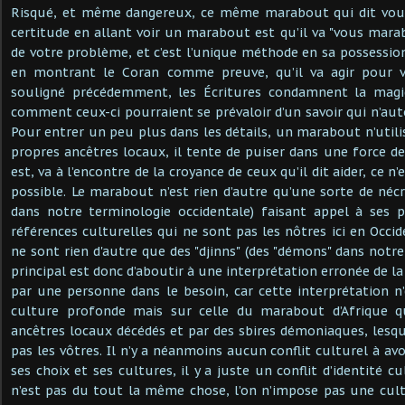
Risqué, et même dangereux, ce même marabout qui dit voulo
certitude en allant voir un marabout est qu’il va "vous mara
de votre problème, et c’est l’unique méthode en sa possessio
en montrant le Coran comme preuve, qu’il va agir pour vot
souligné précédemment, les Écritures condamnent la magi
comment ceux-ci pourraient se prévaloir d’un savoir qui n’aut
Pour entrer un peu plus dans les détails, un marabout n’utili
propres ancêtres locaux, il tente de puiser dans une force de
est, va à l’encontre de la croyance de ceux qu’il dit aider, ce 
possible. Le marabout n’est rien d’autre qu’une sorte de néc
dans notre terminologie occidentale) faisant appel à ses p
références culturelles qui ne sont pas les nôtres ici en Occide
ne sont rien d'autre que des "djinns" (des "démons" dans notre
principal est donc d’aboutir à une interprétation erronée de 
par une personne dans le besoin, car cette interprétation n
culture profonde mais sur celle du marabout d’Afrique q
ancêtres locaux décédés et par des sbires démoniaques, les
pas les vôtres. Il n’y a néanmoins aucun conflit culturel à avo
ses choix et ses cultures, il y a juste un conflit d’identité cu
n’est pas du tout la même chose, l’on n’impose pas une cult