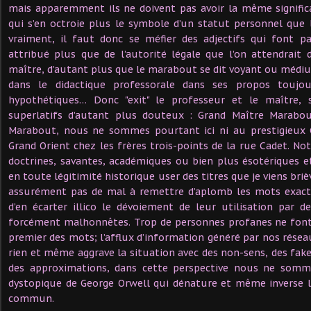
mais apparemment ils ne doivent pas avoir la même signifi
qui s’en octroie plus le symbole d’un statut personnel que l
vraiment, il faut donc se méfier des adjectifs qui font 
attribué plus que de l’autorité légale que l’on attendrait
maître, d’autant plus que le marabout se dit voyant ou médi
dans le didactique professorale dans ses propos toujo
hypothétiques… Donc "exit" le professeur et le maître, s
superlatifs d’autant plus douteux : Grand Maître Marabo
Marabout, nous ne sommes pourtant ici ni au prestigieux 
Grand Orient chez les frères trois-points de la rue Cadet. N
doctrines, savantes, académiques ou bien plus ésotériques 
en toute légitimité historique user des titres que je viens briè
assurément pas de mal à remettre d’aplomb les mots exacts
d’en écarter illico le dévoiement de leur utilisation par 
forcément malhonnêtes. Trop de personnes profanes ne font
premier des mots; l’afflux d’information généré par nos résea
rien et même aggrave la situation avec des non-sens, des fake
des approximations, dans cette perspective nous ne somme
dystopique de George Orwell qui dénature et même inverse l
commun.