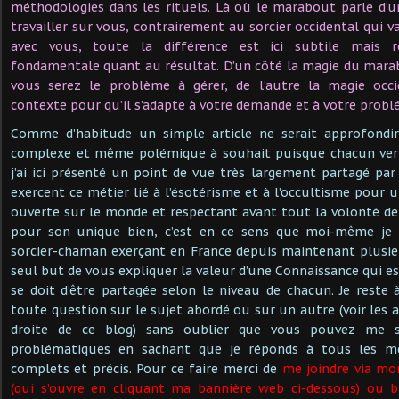
méthodologies dans les rituels. Là où le marabout parle d’un "t
travailler sur vous, contrairement au sorcier occidental qui v
avec vous, toute la différence est ici subtile mais 
fondamentale quant au résultat. D’un côté la magie du mara
vous serez le problème à gérer, de l’autre la magie occi
contexte pour qu’il s’adapte à votre demande et à votre probl
Comme d’habitude un simple article ne serait approfondi
complexe et même polémique à souhait puisque chacun verr
j’ai ici présenté un point de vue très largement partagé par
exercent ce métier lié à l’ésotérisme et à l’occultisme pour 
ouverte sur le monde et respectant avant tout la volonté d
pour son unique bien, c’est en ce sens que moi-même je
sorcier-chaman exerçant en France depuis maintenant plusie
seul but de vous expliquer la valeur d’une Connaissance qui es
se doit d’être partagée selon le niveau de chacun. Je reste 
toute question sur le sujet abordé ou sur un autre (voir les a
droite de ce blog) sans oublier que vous pouvez me 
problématiques en sachant que je réponds à tous les me
complets et précis. Pour ce faire merci de
me joindre via mo
(qui s’ouvre en cliquant ma bannière web ci-dessous) ou 