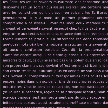
les Écritures (et les savants musulmans ont condamné una
deuxième est un sorcier qui assure exercer une certaine ma
avec les convictions qu’il dit avoir en suivant les Écritures
généralement, il y a donc un premier problème déter
comprendre à ce niveau… Pour résumer, deux marabouts : 
croyant et un exégète savant respecté chez lui, de l’autre un 
emprunte aux textes sacrés la substance dont il se revendique 
formellement sa pratique. La différence est donc fondamen
quelques mots déjà bien la rappeler à ceux qui ne le savaient 
ait aucune confusion possible. Ceci dit, la problématiq
s’amplifie encore lorsqu’il se clame guérisseur ou professe
ancêtres tribaux, ce qui ne serait pas une polémique en soi da
son propre clan mais ceci devient effectivement strictement i
son cercle restreint, d’autant plus en dehors de son pays d’o
uns n’étant ni compatibles ni transposables dans toutes l
encore moins dans un occident riche de ses propres solides t
occultistes. C’est le sens de cet article, non pas d’attaquer
(de l’ouest subsaharien, région de sa principale activité) mai
exercice typique n’est non seulement pas du tout adapté en
initial mais surtout aussi totalement inefficace ou voire d
propre zone géographique et culturelle.