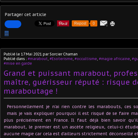
Partager cet article
Repost
0
…
Publié le
17 Mai 2021
par Sorcier Chaman
Publié dans :
#marabout
,
#Esoterisme
,
#occultisme
,
#magie africaine
,
#gu
#mise en garde
Grand et puissant marabout, profes
maître, guérisseur réputé : risque d
maraboutage !
Personnellement je n’ai rien contre les marabouts, ces sor
mais je vais expliquer pourquoi il est risqué de se faire m
plus précisément en France. Il faut déjà bien savoir qu’i
marabout, le premier est un ascète religieux, celui-ci étudi
aucune magie car cela est d’ailleurs strictement déconseillé e