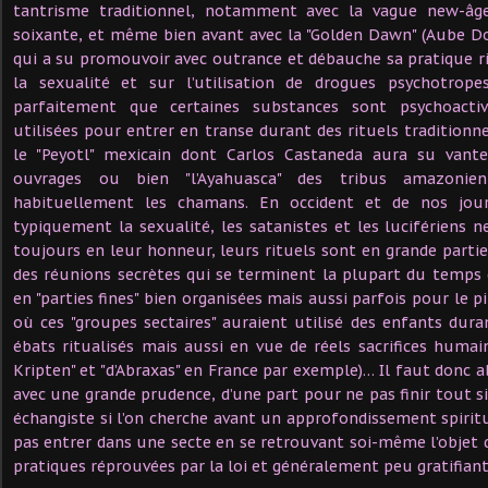
tantrisme traditionnel, notamment avec la vague new-â
soixante, et même bien avant avec la "Golden Dawn" (Aube Do
qui a su promouvoir avec outrance et débauche sa pratique rit
la sexualité et sur l’utilisation de drogues psychotropes
parfaitement que certaines substances sont psychoacti
utilisées pour entrer en transe durant des rituels tradition
le "Peyotl" mexicain dont Carlos Castaneda aura su vante
ouvrages ou bien "l’Ayahuasca" des tribus amazonie
habituellement les chamans. En occident et de nos jou
typiquement la sexualité, les satanistes et les lucifériens n
toujours en leur honneur, leurs rituels sont en grande partie
des réunions secrètes qui se terminent la plupart du temps 
en "parties fines" bien organisées mais aussi parfois pour le pi
où ces "groupes sectaires" auraient utilisé des enfants du
ébats ritualisés mais aussi en vue de réels sacrifices humains
Kripten" et "d’Abraxas" en France par exemple)… Il faut donc 
avec une grande prudence, d’une part pour ne pas finir tout
échangiste si l’on cherche avant un approfondissement spiritu
pas entrer dans une secte en se retrouvant soi-même l’objet 
pratiques réprouvées par la loi et généralement peu gratifia