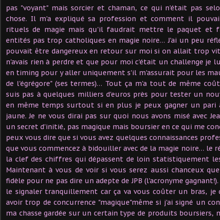
pas "voyant" mais sorcier et chaman, ce qui n'était pas se
chose. Il m'a expliqué sa profession et comment il pouvait
rituels de magie mais qu'il faudrait mettre le paquet et f
entités pas trop catholiques en magie noire… J'ai un peu réflé
pouvait être dangereux en retour sur moi si on allait trop v
n'avais rien à perdre et que pour moi c'était un challenge je l
en timing pour y aller uniquement s'il m'assurait pour les ma
de l'égrégore" (ses termes)… Tout ça m'a tout de même coût
suis pas à quelques milliers d'euros près pour tester un n
en même temps surtout si en plus je peux gagner un pari a
jaune. Je ne vous dirai pas sur quoi nous avons misé avec Jea
un secret d'initié, pas magique mais boursier en ce qui me con
peux vous dire que si vous avez quelques connaissances profes
que vous commencez à bidouiller avec de la magie noire… le ré
la clef des chiffres qui dépassent de loin statistiquement l
Maintenant à vous de voir si vous serez aussi chanceux que
fidèle pour ne pas dire un adepte de JPB (l'acronyme gagnant!). 
le signaler tranquillement car ça va vous coûter un bras, je 
avoir trop de concurrence "magique"même si j'ai signé un con
ma chasse gardée sur un certain type de produits boursiers, 