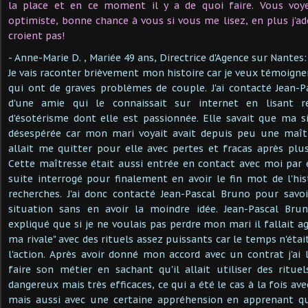
la place et en ce moment il y a de quoi faire. Vous voye
optimiste, bonne chance à vous si vous me lisez, en plus j'ad
croient pas!
- Anne-Marie D. , Mariée 49 ans, Directrice d'Agence sur Nantes:
Je vais raconter brièvement mon histoire car je veux témoign
qui ont de graves problèmes de couple. J'ai contacté Jean-P
d'une amie qui le connaissait sur internet en lisant 
d'ésotérisme dont elle est passionnée. Elle savait que ma s
désespérée car mon mari voyait avait depuis peu une maître
allait me quitter pour elle avec pertes et fracas après plu
Cette maîtresse était aussi entrée en contact avec moi par e
suite interrogé pour finalement en avoir le fin mot de l'hi
recherches. J'ai donc contacté Jean-Pascal Bruno pour savo
situation sans en avoir la moindre idée. Jean-Pascal Bru
expliqué que si je ne voulais pas perdre mon mari il fallait ag
ma rivale" avec des rituels assez puissants car le temps n'éta
l'action. Après avoir donné mon accord avec un contrat j'ai 
faire son métier en sachant qu'il allait utiliser des ritu
dangereux mais très efficaces, ce qui a été le cas à la fois 
mais aussi avec une certaine appréhension en apprenant q