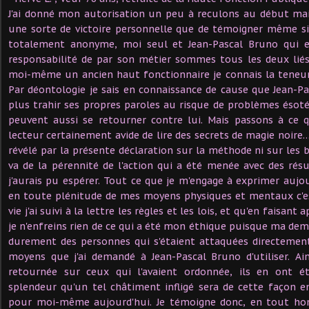
J'ai donné mon autorisation un peu à reculons au début mai
une sorte de victoire personnelle que de témoigner même si
totalement anonyme, moi seul et Jean-Pascal Bruno qui e
responsabilité de par son métier sommes tous les deux liés
moi-même un ancien haut fonctionnaire je connais la teneur
Par déontologie je sais en connaissance de cause que Jean-
plus trahir ses propres paroles au risque de problèmes ésotér
peuvent aussi se retourner contre lui. Mais passons à ce q
lecteur certainement avide de lire des secrets de magie noire
révélé par la présente déclaration sur la méthode ni sur les bu
va de la pérennité de l'action qui a été menée avec des rés
j'aurais pu espérer. Tout ce que je m'engage à exprimer aujou
en toute plénitude de mes moyens physiques et mentaux c'
vie j'ai suivi à la lettre les règles et les lois, et qu'en faisan
je n'enfreins rien de ce qui a été mon éthique puisque ma dem
durement des personnes qui s'étaient attaquées directeme
moyens que j'ai demandé à Jean-Pascal Bruno d'utiliser. Ains
retournée sur ceux qui l'avaient ordonnée, ils en ont é
splendeur qu'un tel châtiment infligé sera de cette façon 
pour moi-même aujourd'hui. Je témoigne donc, en tout ho