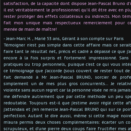
satisfaction, de la capacité dont dispose Jean-Pascal Bruno d'
il est véritablement le professionnel qu'il dit être avec en pl
rester protéger des effets collatéraux ou indirects. Mon tém
fait mon unique mais respectueux remerciement pour ce
menée de main de maître!
- Jean-Marc H. , Marié 53 ans, Gérant à son compte sur Paris
Témoigner n'est pas simple dans cette affaire mais ce sera
faire tant le résultat net, précis et cadré a dépassé ce que j'a
encore à la fois surpris et fortement impressionné. Sans 
pratiques ou trop personnels, puisque c'est ce qui vous int
ce témoignage que j'accorde (sous couvert de rester tout d
fait demandé à Mr Jean-Pascal BRUNO, sorcier de profe
simplement un de mes plus gros concurrents… Je relati
violente sans aucun regret car la personne visée ne m'a jamai
me défendre autrement que par cette méthode un peu spéci
redoutable. Toujours est-il que j'estime avoir réglé cette af
j'attendais et j'en remercie Jean-Pascal BRUNO qui sur ce poin
perfection. Autant le dire aussi, même si cette magie noir
m'aura permis deux choses complémentaires: écarter un co
scrupuleux, et d'une pierre deux coups faire fructifier mes a