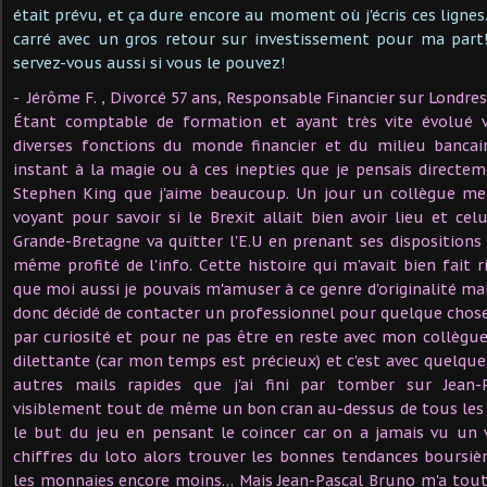
était prévu, et ça dure encore au moment où j'écris ces lignes.
carré avec un gros retour sur investissement pour ma part!
servez-vous aussi si vous le pouvez!
- Jérôme F. , Divorcé 57 ans, Responsable Financier sur Londres
Étant comptable de formation et ayant très vite évolué ve
diverses fonctions du monde financier et du milieu bancair
instant à la magie ou à ces inepties que je pensais directeme
Stephen King que j'aime beaucoup. Un jour un collègue me 
voyant pour savoir si le Brexit allait bien avoir lieu et cel
Grande-Bretagne va quitter l'E.U en prenant ses dispositions 
même profité de l'info. Cette histoire qui m'avait bien fait r
que moi aussi je pouvais m'amuser à ce genre d'originalité mais 
donc décidé de contacter un professionnel pour quelque chose
par curiosité et pour ne pas être en reste avec mon collègue.
dilettante (car mon temps est précieux) et c'est avec quelqu
autres mails rapides que j'ai fini par tomber sur Jean-
visiblement tout de même un bon cran au-dessus de tous les au
le but du jeu en pensant le coincer car on a jamais vu un 
chiffres du loto alors trouver les bonnes tendances boursièr
les monnaies encore moins… Mais Jean-Pascal Bruno m'a tout de