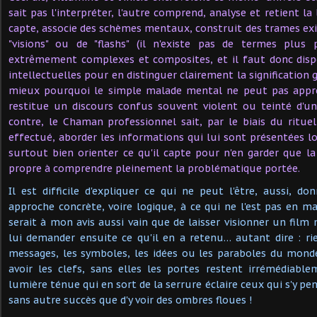
sait pas l'interpréter, l'autre comprend, analyse et retient la
capte, associe des schèmes mentaux, construit des trames exis
"visions" ou de "flashs" (il n'existe pas de termes plus p
extrêmement complexes et composites, et il faut donc dispo
intellectuelles pour en distinguer clairement la signification
mieux pourquoi le simple malade mental ne peut pas appréh
restitue un discours confus souvent violent ou teinté d'u
contre, le Chaman professionnel sait, par le biais du ritue
effectué, aborder les informations qui lui sont présentées lor
surtout bien orienter ce qu'il capte pour n'en garder que la
propre à comprendre pleinement la problématique portée.
Il est difficile d'expliquer ce qui ne peut l'être, aussi, do
approche concrète, voire logique, à ce qui ne l'est pas en m
serait à mon avis aussi vain que de laisser visionner un fil
lui demander ensuite ce qu'il en a retenu… autant dire : r
messages, les symboles, les idées ou les paraboles du monde
avoir les clefs, sans elles les portes restent irrémédiabl
lumière ténue qui en sort de la serrure éclaire ceux qui s'y pen
sans autre succès que d'y voir des ombres floues !