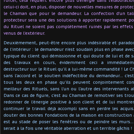
forcer, cela requiert encore plus d'énergie dans l'élaborati
celui-ci doit, en plus, disposer de nouvelles mesures de protec
le Chaman que pour le demandeur. La confection d'un ta
protecteur sera une des solutions à apporter rapidement po
du Rituel ne soient pas complètement ruinés par les effets 
venus de l'extérieur.
Deuxièmement, peut-être encore plus indésirable et paradox
de l'intérieur : le demandeur n'est soudain plus en phase avec
typique du client qui démissionne et qui doute de lui et de 
des travaux en cours, évidemment ceci a immédiateme
destructeur sur le Rituel qu'il a lui-même commandité ! Le C
sans l'accord et le soutien indéfectible du demandeur… c'e
tous les deux en phase qu'ils peuvent conjointement cons
meilleur des Rituels, sans l'un ou l'autre des intervenants al
Dans ce cas de figure, c'est au Chaman de remotiver ses troup
redonner de l'énergie positive à son client et de lui montre
continuer le travail déjà accompli sans en perdre les acquis
douter des bonnes fondations de la maison en construction a
est au stade de poser les fenêtres ou de peindre les murs…
serait à la fois une véritable aberration et un terrible gâchis !