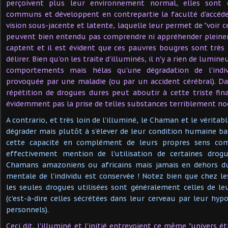
perçoivent plus leur environnement normal, elles sont
communs et développent en contrepartie la faculté d'accéd
vision sous-jacente et latente, laquelle leur permet de "voir ce
peuvent bien entendu pas comprendre ni appréhender pleinem
captent et il est évident que ces pauvres bougres sont trè
délirer. Bien qu'on les traite d'illuminés, il n'y a rien de lumin
comportements mais hélas qu'une dégradation de l'indi
provoquée par une maladie (ou par un accident cérébral). Dan
répétition de drogues dures peut aboutir à cette triste fi
évidemment pas la prise de telles substances terriblement noc
A contrario, et très loin de l'illuminé, le Chaman et le véritabl
dégrader mais plutôt à s'élever de leur condition humaine bas
cette capacité en complément de leurs propres sens co
effectivement mention de l'utilisation de certaines drog
Chamans amazoniens ou africains mais jamais en dehors du r
mentale de l'individu est conservée ! Notez bien que chez 
les seules drogues utilisées sont généralement celles de l
(c'est-à-dire celles sécrétées dans leur cerveau par leur h
personnels).
Ceci dit, l'illuminé et l'initié entrevoient ce même "univers ét