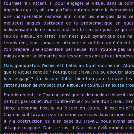
fournies "à l'instant T" pour engager le Rituel dans la bonne
impérieux qu'il y ait une parfaite entente entre le demandeur
une indispensable osmose afin d'unir les énergies dans c
meilleurs angles d'attaque de la problématique en que
indispensable de ne jamais relâcher la tension positive qui s'
feu du Rituel, en effet, rien n'est plus dynamique que ne 
temps réel, sans jamais ni attendre ni oublier un élémen
l'on prépare une expédition périlleuse, l'on n'oublie pas la
mieux ancrer la démarche sur les sentiers abrupts et imprévi
Mais quelquefois l'échec est hélas au bout du chemin. Alors
que le Rituel échoue ? Pourquoi le travail n'a pu aboutir alo
bien engagé ? Nul besoin d'aller bien loin pour trouver les
l'atténuation de l'impact d'un Rituel en cours. Il en existe troi
Premièrement : le Chaman ainsi que le demandeur doivent ins
ne font pas l'objet d'un "contre-rituel" ou pire d'un travail d
tierce personne hostile au Rituel en cours… il est en eff
Chaman soit lui aussi sur la même voie mais dans la direction 
il y a obstruction ou bien sape du travail, nous avons di
attaque magique. Dans ce cas, il faut bien évidemment cont