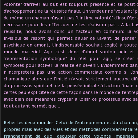
volonté" d'arriver au but est toujours présente et se posi
d'achoppement de la réussite finale. Un vendeur ne "voulant" p
de même un chaman n'ayant pas "l'intime volonté" d'insuffler d
nécessaire pour les effectuer ne les réalisera pas… A la ba
réussite, nous avons donc un facteur en commun: la vo
invisible de l'esprit qui permet d'aller de l'avant, de penser 
psychique en amont, l'indispensable souhait cogité à toute i
monde matériel. Agir c'est donc d'abord vouloir agir et 
"représentation symbolique" du réel pour agir, se créer 
symboles pour activer la réalité en devenir. Évidemment da
n'interprétera pas une action commerciale comme si l'on 
chamanique alors que l'initié n'y voit strictement aucune dif
du processus spirituel, de la pensée initiale à l'action finale, 
certes peu explicitée de cette façon dans le monde de l'entrepr
avec bien des méandres crypter à loisir ce processus avec 
tout autant hermétique…
Relier les deux mondes. Celui de l'entrepreneur et du chaman
propres mais avec des vues et des méthodes complémentaires 
franchement de quoi décupler cette volonté impériale 