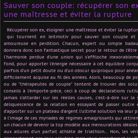
Sauver son couple: récupérer son ex
une maîtresse et éviter la rupture
Récupérer son ex, éloigner une maîtresse et éviter la ruptu
qui tournent en leitmotiv pour sauver son couple et r
amoureuse en perdition. Chacun, expert ou simple badau
donnera donc son fantastique secret pour le retour de l'êtr
l'harmonie perdue d'une union qui s'effiloche inexorable
fond, pour apporter l'énergie nécessaire à cet équilibre conjuga
parfois d'un petit doute ou d'un obscur quiproquo pour anéant
difficilement acquise au fil des années. Alors, beaucoup de ps
ou de "thérapeutes de couple" tentent de trouver des solut
conseils à l'emporte-pièce, ceci à coup de déclarations rutil
jamais s'attarder sur les réelles causes, c'est-à-dire sur l
déliquescence de la relation en essayant de passer outre e
d'apporter sur un plateau d'argent l'ultime solution via leur 
à l'image de ces myriades de régimes amaigrissants qui attire
un chacun de devenir la top modèle aux mensurations idéal
aux allures d'un parfait athlète de triathlon… Non, les vérit