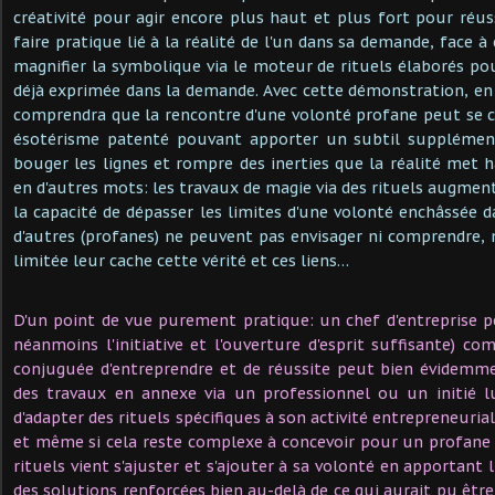
créativité pour agir encore plus haut et plus fort pour réuss
faire pratique lié à la réalité de l'un dans sa demande, face à 
magnifier la symbolique via le moteur de rituels élaborés po
déjà exprimée dans la demande. Avec cette démonstration, en
comprendra que la rencontre d'une volonté profane peut se c
ésotérisme patenté pouvant apporter un subtil supplément
bouger les lignes et rompre des inerties que la réalité met 
en d'autres mots: les travaux de magie via des rituels augmen
la capacité de dépasser les limites d'une volonté enchâssée d
d'autres (profanes) ne peuvent pas envisager ni comprendre, n
limitée leur cache cette vérité et ces liens…
D'un point de vue purement pratique: un chef d'entreprise peu
néanmoins l'initiative et l'ouverture d'esprit suffisante) c
conjuguée d'entreprendre et de réussite peut bien évidemme
des travaux en annexe via un professionnel ou un initié lu
d'adapter des rituels spécifiques à son activité entrepreneuria
et même si cela reste complexe à concevoir pour un profane é
rituels vient s'ajuster et s'ajouter à sa volonté en apportant l'
des solutions renforcées bien au-delà de ce qui aurait pu être