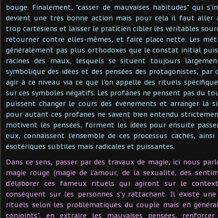
bouge. Finalement, "casser de mauvaises habitudes" qui s'i
devient une très bonne action mais pour cela il faut aller 
trop cartésiens et laisser le praticien cibler les véritables so
retourner contre elles-mêmes, et faire place nette. Les mé
généralement pas plus orthodoxes que le constat initial puisq
racines des maux, lesquels se situent toujours largem
symbolique des idées et des pensées des protagonistes, par 
agir à ce niveau via ce que l'on appelle des rituels spécifiq
sur ces symboles négatifs. Les profanes ne pensent pas du tou
puissent changer le cours des évènements et arranger la si
pour autant ces profanes ne savent bien entendu strictemen
motivent les pensées, forment les idées pour ensuite passer
eux, connaissent l'ensemble de ces processus cachés, ainsi 
ésotériques subtiles mais radicales et puissantes.
Dans ce sens, passer par des travaux de magie, ici nous par
magie rouge (magie de l'amour, de la sexualité, des sentim
d'élaborer ces fameux rituels qui agiront sur le contex
conséquent sur les personnes s'y rattachant. Il existe un
rituels selon les problématiques du couple mais en général
conjoints", en extraire les mauvaises pensées, renforcer 