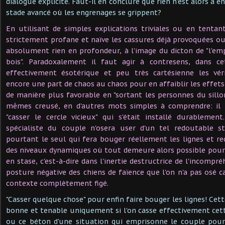
dialogue explicite. Faut-il en conclure que rien n'est alors à e
stade avancé où les engrenages se grippent?
En utilisant de simples explications triviales ou en tenta
strictement profane et naïve les cassures déjà provoquées ou
absolument rien en profondeur, à l'image du dicton de "l'e
bois". Paradoxalement il faut agir à contresens, dans ce
effectivement ésotérique et peu très cartésienne les véri
encore une part de chaos au chaos pour en affaiblir les effets
de manière plus favorable en "sortant les personnes du sillon
mêmes creusé, en d'autres mots simples à comprendre: il 
"casser le cercle vicieux" qui s'était installé durableme
spécialiste du couple n'osera user d'un tel redoutable s
pourtant le seul qui fera bouger réellement les lignes et re
des niveaux dynamiques où tout demeure alors possible pour r
en stase, c'est-à-dire dans l'inertie destructrice de l'incompré
posture négative des chiens de faïence que l'on n'a pas osé ca
contexte complètement figé.
"Casser quelque chose" pour enfin faire bouger les lignes! Cette
bonne et tenable uniquement si l'on casse effectivement cet
ou ce béton d'une situation qui emprisonne le couple pou