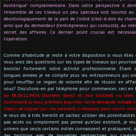
ésotérique" complémentaire. Dans cette perspective il de
l'ensemble de ces travaux un peu spéciaux soit soumis au t
déontologiquement de la part de l'initié (c'est-à-dire du cham
ainsi que du demandeur (l'entrepreneur qui consulte), au mê
secret des affaires. Ce dernier point crucial est nécessa
l'opération.
Comme d'habitude je reste à votre disposition si vous êtes 
vous avez des questions sur les types de travaux qui pourrai
booster fortement votre activité professionnelle. Étant
longues années je ne compte plus les entrepreneurs qui on
pour insuffler ce regain de volonté afin de réussir en affa
vous? Discutons-en par téléphone pour commencer, ceci en t
au 06.09.11.94.56 (numéro direct et non surtaxé) ou bien
formulaire si vous préférez exprimer votre demande initiale e
(merci de cliquer sur ma bannière ci-dessous pour ouvrir mon
Je vous dis à très bientôt et sachez utiliser des potentialité
pas accès ou simplement pas pensé qu'elles existent, je vo
univers que seuls certains initiés connaissent et pratiquent, à
des horizons avec de nouvelles perspectives qui s'avére