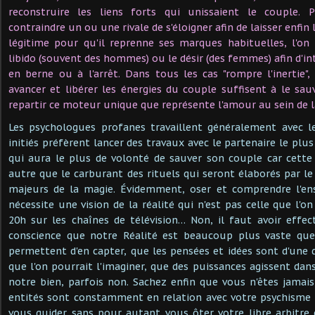
reconstruire les liens forts qui unissaient le couple. P
contraindre un ou une rivale de s'éloigner afin de laisser enfin
légitime pour qu'il reprenne ses marques habituelles, l'on
libido (souvent des hommes) ou le désir (des femmes) afin d'in
en berne ou à l'arrêt. Dans tous les cas "rompre l'inertie",
avancer et libérer les énergies du couple suffisent à le sa
repartir ce moteur unique que représente l'amour au sein de la
Les psychologues profanes travaillent généralement avec le
initiés préfèrent lancer des travaux avec le partenaire le plus
qui aura le plus de volonté de sauver son couple car cette é
autre que le carburant des rituels qui seront élaborés par le 
majeurs de la magie. Évidemment, oser et comprendre l'en
nécessite une vision de la réalité qui n'est pas celle que l'o
20h sur les chaînes de télévision… Non, il faut avoir eff
conscience que notre Réalité est beaucoup plus vaste qu
permettent d'en capter, que les pensées et idées sont d'une
que l'on pourrait l'imaginer, que des puissances agissent dans 
notre bien, parfois non. Sachez enfin que vous n'êtes jamai
entités sont constamment en relation avec votre psychisme 
vous guider sans pour autant vous ôter votre libre arbitre et