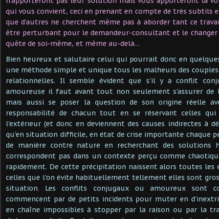
n'apporteront pas leur solution mais vous apporteront la v
qui vous convient, ceci en prenant en compte de très subtils
que d'autres ne cherchent même pas à aborder tant ce trava
être perturbant pour le demandeur-consultant et le changer 
quête de soi-même, et même au-delà…
Bien heureux et salutaire celui qui pourrait donc en quelqu
une méthode simple et unique tous les malheurs des couples e
relationnelles. Il semble évident que s'il y a conflit co
amoureuse il faut avant tout non seulement s'assurer de l
mais aussi se poser la question de son origine réelle av
responsabilité de chacun tout en se réservant celles qui
l'extérieur (et donc en deviennent des causes indirectes à dé
qu'en situation difficile, en état de crise importante chaque p
de manière contre nature en recherchant des solutions 
correspondent pas dans un contexte perçu comme chaotique 
rapidement. De cette précipitation naissent alors toutes les
celles que l'on évite habituellement tellement elles sont gros
situation. Les conflits conjugaux ou amoureux sont c
commencent par de petits incidents pour muter en d'inextr
en chaîne impossibles à stopper par la raison ou par la tr