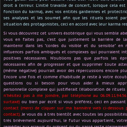
droit à l'erreur. L'initié travaille de concert, lorsque cela e
fonction du karma), avec vos entités gardiennes et protectri
ses analyses et les soumet afin que les rituels soient pa
situation des protagonistes, ceci en accord avec leur karma res
Si vous découvrez cet univers ésotérique qui vous semble ab
vous en faites pas, c'est que justement la barrière de l
maintenir dans les "cordes du visible et du sensible" en 
influences parfois ambiguës et complexes qui pourraient int
positives nécessaires. N'oublions pas que parfois les ép
nécessaires afin de progresser et que supprimer toute alte
(même négative) pourrait avoir des répercussions encore plus
Encore une fois et comme d'habitude je reste à votre écout
questions ou si besoin pour vous aider à mieux appr
personnelle complexe qui justifierait l'élaboration de rituels
n'hésitez pas à me joindre, par téléphone au 06.09.11.94.5
surtaxé)
ou bien par écrit si vous préférez, ceci en passan
contact (merci de cliquer sur ma bannière web ci-dessous
contact).
Je vous dis à très bientôt avec toutes les possibilité
très brièvement aujourd'hui, le futur vous appartient, votre 
remédier aux erreurs du présent ou du passé reste pleinement