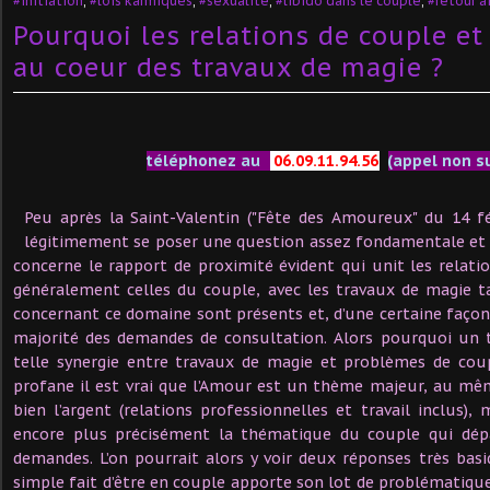
#initiation
,
#lois karmiques
,
#sexualité
,
#libido dans le couple
,
#retour a
Pourquoi les relations de couple e
au coeur des travaux de magie ?
téléphonez au
06.09.11.94.56
(appel non s
Peu après la Saint-Valentin ("Fête des Amoureux" du 14 fév
légitimement se poser une question assez fondamentale et t
concerne le rapport de proximité évident qui unit les relat
généralement celles du couple, avec les travaux de magie t
concernant ce domaine sont présents et, d’une certaine façon
majorité des demandes de consultation. Alors pourquoi un
telle synergie entre travaux de magie et problèmes de cou
profane il est vrai que l’Amour est un thème majeur, au mê
bien l’argent (relations professionnelles et travail inclus),
encore plus précisément la thématique du couple qui dépa
demandes. L’on pourrait alors y voir deux réponses très basi
simple fait d’être en couple apporte son lot de problématique