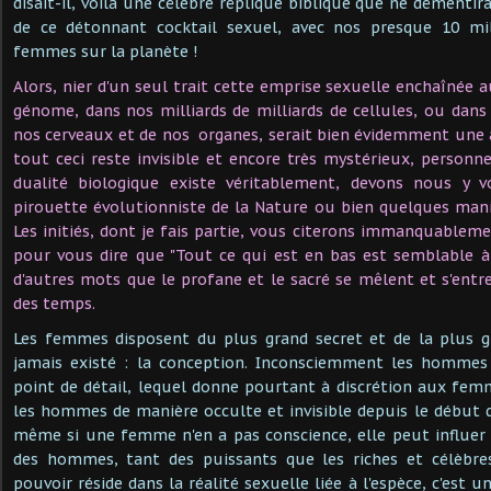
disait-il, voilà une célèbre réplique biblique que ne démentir
de ce détonnant cocktail sexuel, avec nos presque 10 mi
femmes sur la planète !
Alors, nier d'un seul trait cette emprise sexuelle enchaînée 
génome, dans nos milliards de milliards de cellules, ou dan
nos cerveaux et de nos organes, serait bien évidemment une 
tout ceci reste invisible et encore très mystérieux, personn
dualité biologique existe véritablement, devons nous y v
pirouette évolutionniste de la Nature ou bien quelques man
Les initiés, dont je fais partie, vous citerons immanquable
pour vous dire que "Tout ce qui est en bas est semblable à
d'autres mots que le profane et le sacré se mêlent et s'ent
des temps.
Les femmes disposent du plus grand secret et de la plus g
jamais existé : la conception. Inconsciemment les hommes 
point de détail, lequel donne pourtant à discrétion aux femm
les hommes de manière occulte et invisible depuis le début 
même si une femme n'en a pas conscience, elle peut influer 
des hommes, tant des puissants que les riches et célèbre
pouvoir réside dans la réalité sexuelle liée à l'espèce, c'est