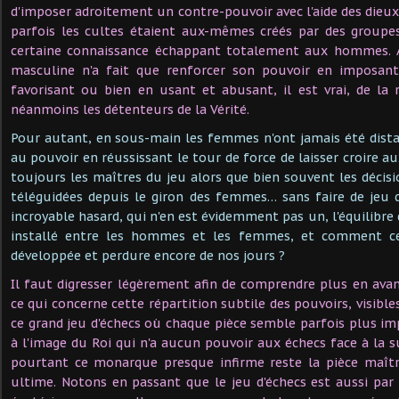
d'imposer adroitement un contre-pouvoir avec l'aide des dieux 
parfois les cultes étaient aux-mêmes créés par des group
certaine connaissance échappant totalement aux hommes. A
masculine n'a fait que renforcer son pouvoir en imposant 
favorisant ou bien en usant et abusant, il est vrai, de la r
néanmoins les détenteurs de la Vérité.
Pour autant, en sous-main les femmes n'ont jamais été dist
au pouvoir en réussissant le tour de force de laisser croire 
toujours les maîtres du jeu alors que bien souvent les décis
téléguidées depuis le giron des femmes… sans faire de jeu 
incroyable hasard, qui n'en est évidemment pas un, l'équilibre d
installé entre les hommes et les femmes, et comment cett
développée et perdure encore de nos jours ?
Il faut digresser légèrement afin de comprendre plus en avan
ce qui concerne cette répartition subtile des pouvoirs, visibles
ce grand jeu d'échecs où chaque pièce semble parfois plus imp
à l'image du Roi qui n'a aucun pouvoir aux échecs face à la 
pourtant ce monarque presque infirme reste la pièce maît
ultime. Notons en passant que le jeu d'échecs est aussi par