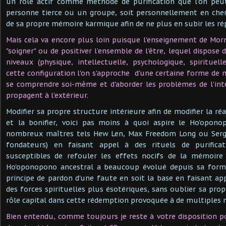
un rôle actif comme méthode de purification que l'on peut
personne tierce ou un groupe, soit personnellement en cher
de sa propre mémoire karmique afin de ne plus en subir les r
Mais cela va encore plus loin puisque l'enseignement de Mo
"soigner" ou de positiver l'ensemble de l'être, lequel dispose
niveaux (physique, intellectuelle, psychologique, spirituel
cette configuration l'on s'approche d'une certaine forme de 
se comprendre soi-même et d'aborder les problèmes de l'inté
propagent à l'extérieur.
Modifier sa propre structure intérieure afin de modifier la r
et la bonifier, voici pas moins à quoi aspire le Ho'opon
nombreux maîtres tels Hew Len, Max Freedom Long ou Serge
fondateurs) en faisant appel à des rituels de purifica
susceptibles de refouler les effets nocifs de la mémoire
Ho'oponopono ancestral a beaucoup évolué depuis sa forme
principe de pardon d'une faute en soit la base en faisant a
des forces spirituelles plus ésotériques, sans oublier sa pro
rôle capital dans cette rédemption provoquée à de multiples
Bien entendu, comme toujours je reste à votre disposition p