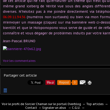
de cet article qui ne fait qu'effleurer un thème qui n'est qu
même grand iceberg de Vérité vue sous des angles différent
diverses. N'hésitez pas à me joindre directement via télép
06.09.11.94.56
(numéros non surtaxés) ou bien via mon formul
m'envoyer un massage (cliquez sur ma bannière web ci-dessou
bientôt et que le Ho'oponopono vous serve de guide et de réfl
connaître et vous dégager de problèmes induits par votre kar
Jean-Pascal BRUNO
Voir les commentaires
Partager cet article
Repost
0
…
Voir le profil de
Sorcier Chaman
sur le portail Overblog
Top articles
Contact
Signaler un abus
C.G.U.