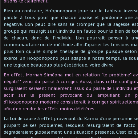
disons-le clairement.
Bien au contraire, Ho'oponopono joue sur le tableau invers
parole à tous pour que chacun apaise et pardonne une a
négative. L'on peut dire sans se tromper que la sagesse es
groupe qui resurgit sur l'individu en faute pour le bien de t
de chacun, donc de l'individu. L'on pourrait penser à un
communautaire ou de méthode afin d'apaiser les tensions ma
plus loin qu'une simple thérapie de groupe puisque selo
exercé un Ho'oponopono plus adapté à notre temps, la sour
une logique beaucoup plus ésotérique, voire divine.
En effet, Mornah Siméona met en relation "le problème" ave
négatif" venu du passé à corriger. Aussi, dans cette configu
surgiraient seraient finalement issus du passé de l'individu e
actif sur le présent provocant ou amplifiant un 
d'Ho'oponopono moderne consisterait à corriger spirituelle
afin d'en rendre les effets moins délétères.
La Loi de cause à effet provenant du Karma d'une personne ser
plupart de ses problèmes, lesquels resurgiraient de fact
dégraderaient globalement une situation présente. C'est ici 