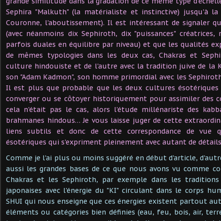
grande similitude dans la gradation de ce même type d'échelle
Sephira "Malkuth" (la matérialiste et instinctive) jusqu'à la
Couronne, l'aboutissement). Il est intéressant de signaler qu
(avec néanmoins dix Sephiroth, dix "puissances" créatrices,
parfois duales en équilibre par niveau) et que les qualités 
de mêmes typologies dans les deux cas, Chakras et Sephir
culture hindouiste et de l'autre avec la tradition juive de la
son "Adam Kadmon", son homme primordial avec les Sephiroth 
Il est plus que probable que les deux cultures ésotériqu
converger ou se côtoyer historiquement pour assimiler des co
cela n'était pas le cas, alors l'étude millénariste des kabba
brahmanes hindous… Je vous laisse juger de cette extraordin
liens subtils et donc de cette correspondance de vue 
ésotériques qui s'expriment pleinement avec autant de détails 
Comme je l'ai plus ou moins suggéré en début d'article, d'aut
aussi les grandes bases de ce que nous avons vu comme co
Chakras et les Sephiroth, par exemple dans les traditions 
japonaises avec l'énergie du "KI" circulant dans le corps h
SHUI qui nous enseigne que ces énergies existent partout au
éléments ou catégories bien définies (eau, feu, bois, air, terre