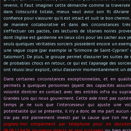
revenir, il faut imaginer cette démarche comme la traversée 
dans l'obscurité totale, mieux vaut avoir son fil d'Arian
confiance pour s'assurer qu'il est intact et suit le bon chem
de manière collaborative et dans des circonstances trè
s'effectuer ces pactes, ces lectures de litanies noires prove
dont l'église est gardienne en lieux sûrs pour les cacher aux 
seuls quelques véritables sorciers possèdent encore un exempl
une vague copie (par exemple le "Grimoire de Saint-Cyprien"
Salomon"). De plus, le groupe permet d'assurer les suites d
de probables chocs en retour, ce qui est l'apanage des sorcie
ont réussi leur exploit, celui d'asservir momentanément un d
Dans certaines circonstances exceptionnelles, et en qualit
permets à quelques personnes (ayant des capacités assumé
volonté d'entrer en contact avec des entités infra ou supra
Grandes Lois qui nous gouvernent. Cette aide n'est pas systé
temps je ne suis que l'intercesseur qui ajuste une vol
potentialité qui se présente, il n'y a donc de ma part aucu
n'ai pas été pleinement investi par la cause que l'on me p
joignez-moi simplement par téléphone pour en discuter
06.09.11.94.56 (numéros directs et non surtaxés)
ou bien écri