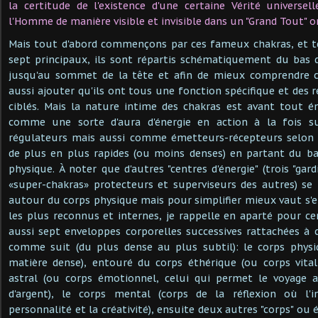
la certitude de l'existence d'une certaine Vérité universe
l'Homme de manière visible et invisible dans un "Grand Tout" o
Mais tout d'abord commençons par ces fameux chakras, et te
sept principaux, ils sont répartis schématiquement du bas 
jusqu'au sommet de la tête et afin de mieux comprendre ce
aussi ajouter qu'ils ont tous une fonction spécifique et des 
ciblés. Mais la nature intime des chakras est avant tout é
comme une sorte d'aura d'énergie en action à la fois 
régulateurs mais aussi comme émetteurs-récepteurs selon 
de plus en plus rapides (ou moins denses) en partant du ba
physique. À noter que d'autres "centres d'énergie" (trois "gard
«super-chakras» protecteurs et superviseurs des autres) se
autour du corps physique mais pour simplifier mieux vaut s'e
les plus reconnus et internes, je rappelle en aparté pour cer
aussi sept enveloppes corporelles successives rattachées à 
comme suit (du plus dense au plus subtil): le corps physiq
matière dense), entouré du corps éthérique (ou corps vital
astral (ou corps émotionnel, celui qui permet le voyage as
d'argent), le corps mental (corps de la réflexion où l'in
personnalité et la créativité), ensuite deux autres "corps" ou