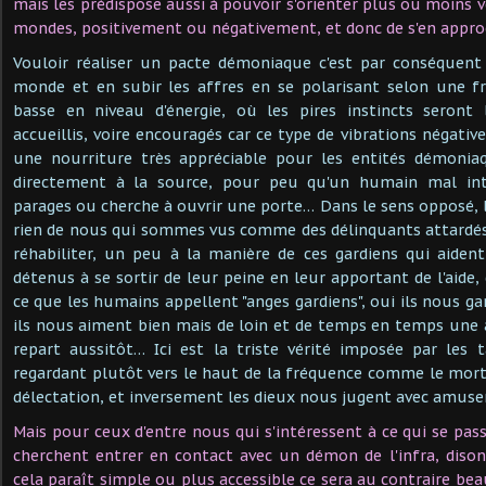
mais les prédispose aussi à pouvoir s'orienter plus ou moins ve
mondes, positivement ou négativement, et donc de s'en appr
Vouloir réaliser un pacte démoniaque c'est par conséquent 
monde et en subir les affres en se polarisant selon une f
basse en niveau d'énergie, où les pires instincts seront
accueillis, voire encouragés car ce type de vibrations négati
une nourriture très appréciable pour les entités démonia
directement à la source, pour peu qu'un humain mal int
parages ou cherche à ouvrir une porte… Dans le sens opposé,
rien de nous qui sommes vus comme des délinquants attardés 
réhabiliter, un peu à la manière de ces gardiens qui aiden
détenus à se sortir de leur peine en leur apportant de l'aide, 
ce que les humains appellent "anges gardiens", oui ils nous g
ils nous aiment bien mais de loin et de temps en temps une a
repart aussitôt… Ici est la triste vérité imposée par les 
regardant plutôt vers le haut de la fréquence comme le mort
délectation, et inversement les dieux nous jugent avec amuse
Mais pour ceux d'entre nous qui s'intéressent à ce qui se passe
cherchent entrer en contact avec un démon de l'infra, diso
cela paraît simple ou plus accessible ce sera au contraire b