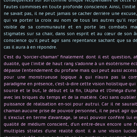
fautes commises en toute profonde conscience. Ainsi, l'initié 
ne savait pas, il ne peut jamais se cacher derrière une excuse, 
qui va porter la croix au nom de tous les autres qu'il repré
visible de sa communauté et en porte les combats ma
stigmates sur sa chair, dans son esprit et au cœur de son 
conscience qu'il peut agir sans repentance sachant que sa dé
cas il aura à en répondre.
C'est du "sorcier-chaman" finalement dont il est question, 
dualité, que l'initié de haut rang s'adonne à un ésotérisme éc
dépasse l'entendement du profane mais qui peut aussi access
pour une monstrueuse logique à qui n'aura pas la com
paradigme en présence, c'est-à-dire cette vision holistique qu
source et le but, le début et la fin, l'Alpha et l'Oméga d'une
avec les briques du temps et de la matière. Ceci sans oublier
puissance de réalisation en-soi pour autrui. Car il ne saurait
chaman aucune prise de pouvoir personnel, il ne peut agir q
il s'exclut en terme d’avantage, le seul pouvoir conféré lui
qualité de médium conscient, d'un entre-deux encore une foi
multiples strates d'une réalité dont il a une vision lucid