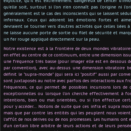
explicite, qu'il est extrêmement dangereux de tenter d'inv
qu'elle soit, surtout si l'on n'en connaît pas l'origine ni l'o
généralement est le cas des inconscients qui se laissent sédui
infernaux. Ceux qui adorent les émotions fortes et aime
devraient se tourner vers d'autres activités que celles liées à
ne laisse aucune porte de sortie ou filet de sécurité et marq
un fer rouge appliqué directement sur la peau.
Notre existence est à la frontière de deux mondes vibratoi
en effet au centre de ce continuum, entre une dimension issue
une fréquence très basse (pour imager elle est en dessous d
par convention), avec au-dessus une dimension vibratoire 
définit le "supra-monde" (qui sera ici "positif" aussi par conv
sont juxtaposés au notre avec parfois des interactions aux fro
fréquences, ce qui permet de possibles incursions lors de 
exceptionnelles ou lorsque l'on cherche effectivement à for
intentions, bien ou mal orientées, ou si l'on effectue cert
pour y accéder… Notons de suite que ces infra et supra mon
mais que par contre les entités qui les peuplent nous voien
l'affût de nos dérives ou de nos promesses. Les humains ont e
d'un certain libre arbitre de leurs actions et de leurs pensée