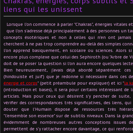
Chakras, énergies, corps subtils et 
liens qui les unissent
Lorsque l'on commence à parler "Chakras", énergies vitales et 
que l'on s'adresse déjà principalement à des personnes un tan
concepts ésotériques et non à celles qui n'en ont jamais
cherchent à ne pas trop comprendre au-delà des simples con
l'on apprend basiquement, en scolaire ou sciences. Alors s
encore plus complexe que celui des Sephiroth (ou "Arbre de Vie
doit de se poser la question si l'on aura encore quelques lecte
Bien heureusement, j'avais déjà abordé séparément ces
(hindouiste et juif) que je redonne si nécessaire dans ces deu
énergie et corps
" (petit préambule pour expliquer) et ici "
la k
(introduction et bases), il sera pour certains intéressant de l
articles. Mais pour ceux qui désirent s'y pencher de suite
vérifier des correspondances très significatives, des liens, q
douter que l'Humain dispose de ressources très hiérarch
"l'ensemble son essence" sur de subtils niveaux. Dans la gran
évidemment de nombreuses autres conceptions issues de 
permettent de s'y rattacher encore davantage, ce qui renfor