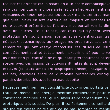
réaliser cet objectif car la rédaction d'un pacte démoniaque (o
sera pas non plus une chose aisée, et bien heureusement si
véritables zombies, de petits jouets aux mains d'entités mal
quelques initiés en arts ésotériques majeurs et orientés 
noire peuvent prétendre parfois ouvrir ce portail vers la di
avec un "succès" tout relatif, car ceux qui s'y sont ave
protection n'en sont jamais revenus et se voient grossir les
hôpitaux psychiatriques aux étages les plus surveillés. Ce 
téméraires qui ont essayé d'effectuer ces rituels de leu
complètement seul et totalement inexpérimenté pour le voy
ils n'ont rien pu contrôlé de ce qui était prétendument atten
sorcier avec des visions de pouvoirs illimités ils sont deve
esclaves (de leurs ambitions disproportionnées), navigants
réalités, écartelés entre deux mondes vibratoires conti
pantins désarticulés avec le cerveau déboîté.
Heureusement, rien n'est plus difficile d'ouvrir ces portails vers
tout de même une énergie mentale considérable pour e
conscience modifiée ainsi qu'un savoir-faire conséquent en
ésotériques très solides. De plus, il est fortement conseillé d
groupe (en "messe noire") afin de ne pas sombrer de maniè