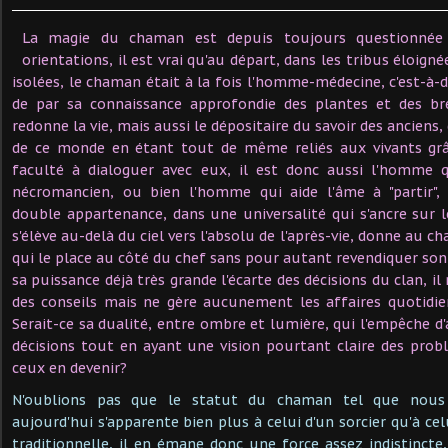
La magie du chaman est depuis toujours questionnée
orientations, il est vrai qu'au départ, dans les tribus éloign
isolées, le chaman était à la fois l'homme-médecine, c'est-à-di
de par sa connaissance approfondie des plantes et des br
redonne la vie, mais aussi le dépositaire du savoir des anciens,
de ce monde en étant tout de même reliés aux vivants grâ
faculté à dialoguer avec eux, il est donc aussi l'homme 
nécromancien, ou bien l'homme qui aide l'âme à "partir",
double appartenance, dans une universalité qui s'ancre sur le
s'élève au-delà du ciel vers l'absolu de l'après-vie, donne au
qui le place au côté du chef sans pour autant revendiquer son
sa puissance déjà très grande l'écarte des décisions du clan, il
des conseils mais ne gère aucunement les affaires quotidi
Serait-ce sa dualité, entre ombre et lumière, qui l'empêche d
décisions tout en ayant une vision pourtant claire des pr
ceux en devenir?
N'oublions pas que le statut du chaman tel que nous
aujourd'hui s'apparente bien plus à celui d'un sorcier qu'à c
traditionnelle, il en émane donc une force assez indistincte,