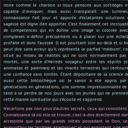
noire comme le charbon si nous pensons aux sortilèges et
capable d'invoquer, mais aussi transparaît une lumine
connaissance fait jour et apporte d'éclatantes solutions
sagesse est digne d'en apporter. C'est finalement cet incroyabl
de compétences qui en donne une image si colorée avec 
complexes à définir précisément ou à placer sur une échel
profane et donc faussée. Il est pourtant loin au-delà et si bi
peut dire sans erreur qu'il représente le parfait "médium", c'
situé au milieu de réalités qui ne sont normalement pas
mortel, une sorte d'Hermès voyageur entre les esprits (o
animistes et païennes) et les vivants terrestres qui l'entour
une confiance sans limites. Étant dépositaire de la science d
aussi cette bibliothèque où le savoir a été appris par
générations en générations, une somme impressionnante de 
tend à se perdre de nos jours avec les jeunes qui ne prennent
cette manne spirituelle qui s’écoute et s'apprend.
N'écartons pas non plus d'autres secrets, ceux qui consistent 
Connaissance là où elle se trouve, c'est-à-dire directement d
accessible que par les grands initiés possédant le Don, c
aujourd'hui les "archives Akashiques" et qui apportent une aid