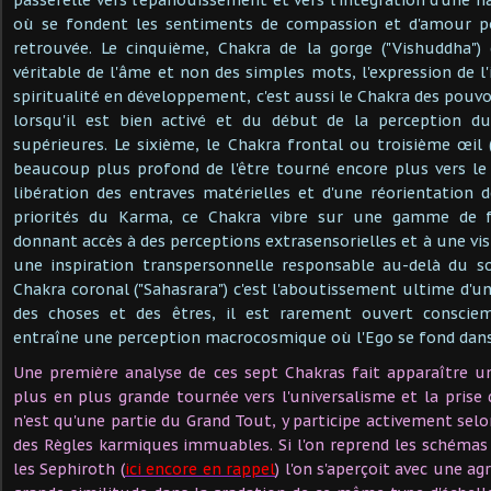
où se fondent les sentiments de compassion et d'amour po
retrouvée. Le cinquième, Chakra de la gorge ("Vishuddha")
véritable de l'âme et non des simples mots, l'expression de l
spiritualité en développement, c'est aussi le Chakra des pouvoi
lorsqu'il est bien activé et du début de la perception d
supérieures. Le sixième, le Chakra frontal ou troisième œil (
beaucoup plus profond de l'être tourné encore plus vers le
libération des entraves matérielles et d'une réorientation 
priorités du Karma, ce Chakra vibre sur une gamme de f
donnant accès à des perceptions extrasensorielles et à une vi
une inspiration transpersonnelle responsable au-delà du so
Chakra coronal ("Sahasrara") c'est l'aboutissement ultime d'u
des choses et des êtres, il est rarement ouvert conscie
entraîne une perception macrocosmique où l'Ego se fond dans
Une première analyse de ces sept Chakras fait apparaître u
plus en plus grande tournée vers l'universalisme et la prise 
n'est qu'une partie du Grand Tout, y participe activement selon
des Règles karmiques immuables. Si l'on reprend les schémas e
les Sephiroth (
ici encore en rappel
) l'on s'aperçoit avec une ag