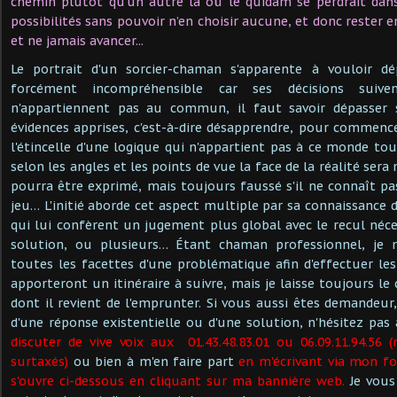
chemin plutôt qu'un autre là où le quidam se perdrait dans
possibilités sans pouvoir n’en choisir aucune, et donc rester en
et ne jamais avancer...
Le portrait d'un sorcier-chaman s'apparente à vouloir d
forcément incompréhensible car ses décisions suive
n'appartiennent pas au commun, il faut savoir dépasser 
évidences apprises, c'est-à-dire désapprendre, pour commence
l'étincelle d'une logique qui n'appartient pas à ce monde tou
selon les angles et les points de vue la face de la réalité ser
pourra être exprimé, mais toujours faussé s'il ne connaît pa
jeu… L'initié aborde cet aspect multiple par sa connaissance 
qui lui confèrent un jugement plus global avec le recul néc
solution, ou plusieurs… Étant chaman professionnel, je m
toutes les facettes d'une problématique afin d'effectuer les
apporteront un itinéraire à suivre, mais je laisse toujours le 
dont il revient de l'emprunter. Si vous aussi êtes demandeur,
d'une réponse existentielle ou d'une solution, n'hésitez pa
discuter de vive voix aux 01.43.48.83.01 ou 06.09.11.94.56
surtaxés)
ou bien à m'en faire part
en m'écrivant via mon fo
s'ouvre ci-dessous en cliquant sur ma bannière web.
Je vous