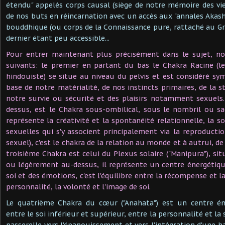
étendu" appelés corps causal (siège de notre mémoire des vie
de nos buts en réincarnation avec un accès aux "annales Akashi
bouddhique (ou corps de la Connaissance pure, rattaché au Gran
dernier étant peu accessible...
Pour entrer maintenant plus précisément dans le sujet, no
suivants: le premier en partant du bas le Chakra Racine (l
hindouiste) se situe au niveau du pelvis et est considéré 
base de notre matérialité, de nos instincts primaires, de la s
notre survie ou sécurité et des plaisirs notamment sexuels
dessus, est le Chakra sous-ombilical, sous le nombril ou sacr
représente la créativité et la spontanéité relationnelle, la soc
sexuelles qui s'y associent principalement via la reproductio
sexuel), c'est le chakra de la relation au monde et à autrui, de 
troisième Chakra est celui du Plexus solaire ("Manipura"), si
ou légèrement au-dessus, il représente un centre énergétiqu
soi et des émotions, c'est l'équilibre entre la récompense et l
personnalité, la volonté et l'image de soi.
Le quatrième Chakra du cœur ("Anahata") est un centre én
entre le soi inférieur et supérieur, entre la personnalité et la s
passerelle vers l'épanouissement et vers l'intégration d'une 