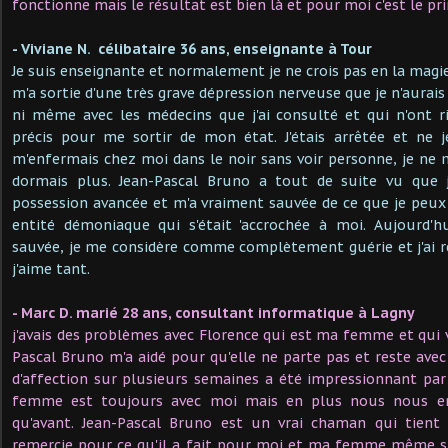
fonctionne mais le résultat est bien là et pour moi c'est le pri
- Viviane N. célibataire 36 ans, enseignante à Tour
Je suis enseignante et normalement je ne crois pas en la magi
m'a sortie d'une très grave dépression nerveuse que je n'aura
ni même avec les médecins que j'ai consulté et qui n'ont r
précis pour me sortir de mon état. J'étais arrêtée et ne je
m'enfermais chez moi dans le noir sans voir personne, je ne m
dormais plus. Jean-Pascal Bruno a tout de suite vu que j
possession avancée et m'a vraiment sauvée de ce que je peu
entité démoniaque qui s'était 'accrochée à moi. Aujourd'hu
sauvée, je me considère comme complètement guérie et j'ai 
j'aime tant.
- Marc D. marié 28 ans, consultant informatique à Lagny
j'avais des problèmes avec Florence qui est ma femme et qui v
Pascal Bruno m'a aidé pour qu'elle ne parte pas et reste avec
d'affection sur plusieurs semaines a été impressionnant pa
femme est toujours avec moi mais en plus nous nous e
qu'avant. Jean-Pascal Bruno est un vrai chaman qui tient
remercie pour ce qu'il a fait pour moi et ma femme même si