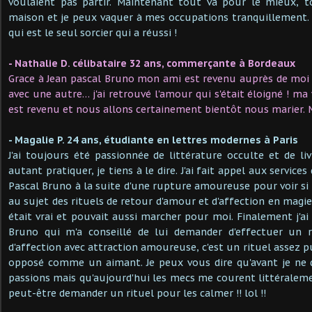
voulaient pas partir. Maintenant tout va pour le mieux, 
maison et je peux vaquer à mes occupations tranquillement.
qui est le seul sorcier qui a réussi !
- Nathalie D. célibataire 32 ans, commerçante à Bordeaux
Grace à Jean pascal Bruno mon ami est revenu auprès de moi al
avec une autre… j'ai retrouvé l'amour qui s'était éloigné ! ma 
est revenu et nous allons certainement bientôt nous marier. Me
- Magalie P. 24 ans, étudiante en lettres modernes à Paris
J'ai toujours été passionnée de littérature occulte et de l
autant pratiquer, je tiens à le dire. J'ai fait appel aux servic
Pascal Bruno à la suite d'une rupture amoureuse pour voir si c
au sujet des rituels de retour d'amour et d'affection en magi
était vrai et pouvait aussi marcher pour moi. Finalement j'ai
Bruno qui m'a conseillé de lui demander d'effectuer un r
d'affection avec attraction amoureuse, c'est un rituel assez pu
opposé comme un aimant. Je peux vous dire qu'avant je ne d
passions mais qu'aujourd'hui les mecs me courent littéraleme
peut-être demander un rituel pour les calmer !! lol !!