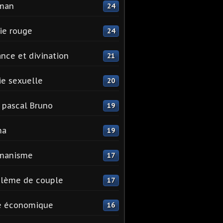
man
24
ie rouge
24
nce et divination
21
e sexuelle
20
 pascal Bruno
19
ma
19
manisme
17
blème de couple
17
e économique
16