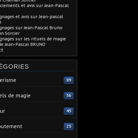
iements et avis sur Jean-Pascal
nages et avis sur Jean-pascal
O
gnages sur Jean-Pascal Bruno
n Sorcier
nages sur les rituels de magie
de Jean-Pascal BRUNO
ct
ÉGORIES
erisme
89
els de magie
56
ur
45
outement
25