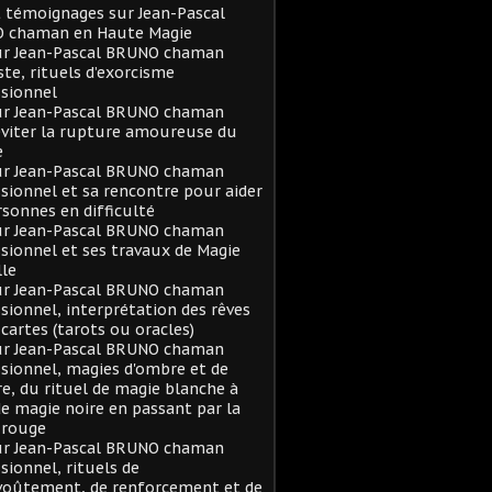
t témoignages sur Jean-Pascal
 chaman en Haute Magie
sur Jean-Pascal BRUNO chaman
ste, rituels d’exorcisme
sionnel
sur Jean-Pascal BRUNO chaman
viter la rupture amoureuse du
e
sur Jean-Pascal BRUNO chaman
sionnel et sa rencontre pour aider
rsonnes en difficulté
sur Jean-Pascal BRUNO chaman
sionnel et ses travaux de Magie
le
sur Jean-Pascal BRUNO chaman
sionnel, interprétation des rêves
 cartes (tarots ou oracles)
sur Jean-Pascal BRUNO chaman
sionnel, magies d'ombre et de
e, du rituel de magie blanche à
de magie noire en passant par la
 rouge
sur Jean-Pascal BRUNO chaman
sionnel, rituels de
voûtement, de renforcement et de