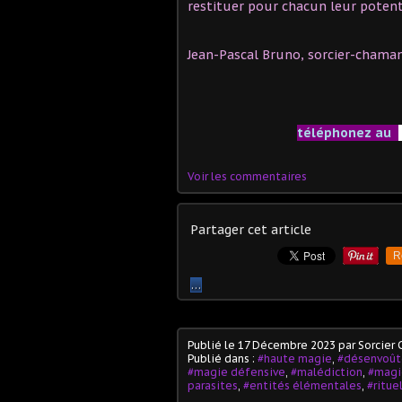
restituer pour chacun leur potenti
Jean-Pascal Bruno, sorcier-chama
téléphonez au
Voir les commentaires
Partager cet article
R
…
Publié le
17 Décembre 2023
par Sorcier
Publié dans :
#haute magie
,
#désenvoû
#magie défensive
,
#malédiction
,
#magi
parasites
,
#entités élémentales
,
#ritue