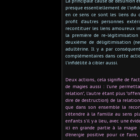
La principale cause de désunion et
presque essentiellement de l'infidé
en ce sens ce sont les liens du
profit d'autres personnes extér
recontituer les liens amoureux in
la première de re-légitimisation
deuxième de déligitimisation (ne
adultèrine. Il y a par conséque
complémentaires dans cette action
l'infidélité à cibler aussi.
Deux actions, cela signifie de fac
de magies aussi : l'une permett
relation", l'autre étant plus "off
dire de destruction) de la relatio
que dans son ensemble la recons
s'étendre à la famille au sens pl
enfants s'il y a lieu, avec une évi
ici en grande partie à la magie 
d'énergie positive pour ce fair