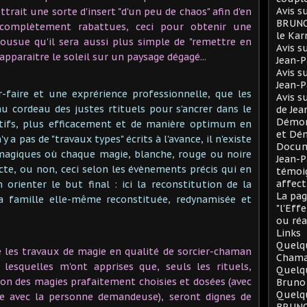
Avis s
rait une sorte d'insert "d'un peu de chaos" afin d'en
BRUNO 
 complètement rabattues, ceci pour obtenir une
le Ka
ousue qu'il sera aussi plus simple de "remettre en
Avis s
 apparaitre le soleil sur un paysage dégagé...
Jean-
Avis s
Jean-
-faire et une exprérience professionnelle, que les
Avis s
u cordeau des justes rtituels pour s'ancrer dans le
de Je
Démono
actifs, plus efficacement et de manière optimum en
et Dé
'y a pas de "travaux types" écrits à l'avance, il n'existe
Docum
magiques où chaque magie, blanche, rouge ou noire
Jean-P
te, ou non, ceci selon les évènements précis qui en
témoig
affect
 orienter le but final : ici la reconstitution de la
La pag
a famille elle-même reconstituée, redynamisée et
"l'Eff
ou réa
Links
Quelqu
e les travaux de magie en qualité de sorcier-chaman
Chama
 lesquelles m'ont apprises que, seuls les rituels,
Quelq
n des magies prafaitement choisies et dosées (avec
Bruno
Quelqu
e avec la personne demandeuse), seront dignes de
BRUNO