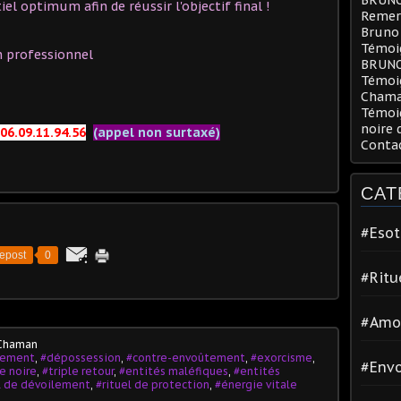
el optimum afin de réussir l'objectif final !
Remerc
Bruno
Témoig
n professionnel
BRUN
Témoi
Chama
Témoig
noire 
06.09.11.94.56
(appel non surtaxé)
Conta
CAT
#Esot
epost
0
#Ritu
#Amo
 Chaman
tement
,
#dépossession
,
#contre-envoûtement
,
#exorcisme
,
#Env
e noire
,
#triple retour
,
#entités maléfiques
,
#entités
l de dévoilement
,
#rituel de protection
,
#énergie vitale