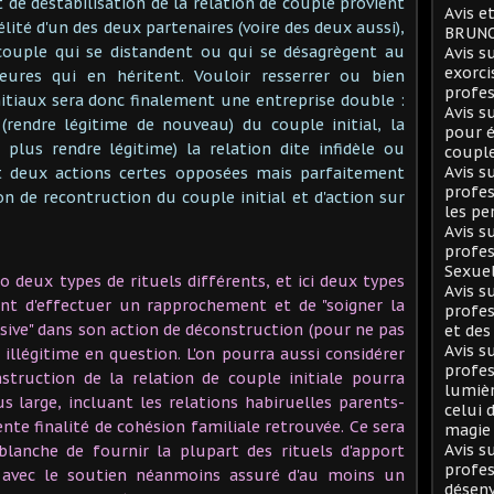
 de déstabilisation de la relation de couple provient
Avis e
lité d'un des deux partenaires (voire des deux aussi),
BRUNO
 couple qui se distandent ou qui se désagrègent au
Avis 
exorci
ieures qui en héritent. Vouloir resserrer ou bien
profes
itiaux sera donc finalement une entreprise double :
Avis 
 (rendre légitime de nouveau) du couple initial, la
pour é
 plus rendre légitime) la relation dite infidèle ou
coupl
Avis 
nt deux actions certes opposées mais parfaitement
profes
 de recontruction du couple initial et d'action sur
les pe
Avis 
profes
Sexuel
to deux types de rituels différents, et ici deux types
Avis 
ant d'effectuer un rapprochement et de "soigner la
profes
ensive" dans son action de déconstruction (pour ne pas
et des
Avis 
n illégitime en question. L'on pourra aussi considérer
profes
truction de la relation de couple initiale pourra
lumièr
us large, incluant les relations habiruelles parents-
celui 
dente finalité de cohésion familiale retrouvée. Ce sera
magie
Avis 
blanche de fournir la plupart des rituels d'apport
profes
e, avec le soutien néanmoins assuré d'au moins un
désen