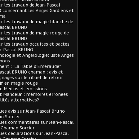
ur les travaux de Jean-Pascal
concernant les Anges Gardiens et
rma
ur les travaux de magie blanche de
Pascal BRUNO
ur les travaux de magie rouge de
Pascal BRUNO
ur les travaux occultes et pactes
an-Pascal BRUNO
logie et Angélologie: liste Anges
mons
ent : "La Table d'Emeraude"
ascal BRUNO chaman : avis et
nages sur le rituel de retour
if en magie rouge
e Médias et émissions
et Mandela" : mémoires erronées
lités alternatives?
es avis sur Jean-Pascal Bruno
n Sorcier
ues commentaires sur Jean-Pascal
 Chaman Sorcier
es déclarations sur Jean-Pascal
 Chaman Sorcier