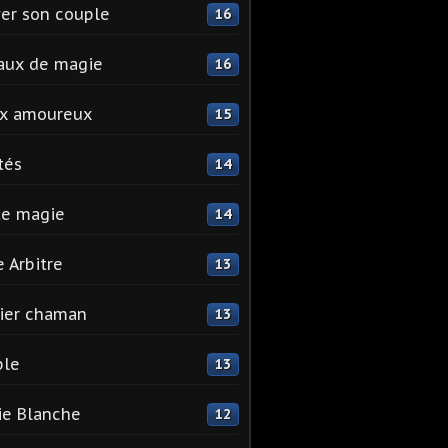
er son couple
16
aux de magie
16
ix amoureux
15
tés
14
te magie
14
e Arbitre
13
ier chaman
13
ple
13
e Blanche
12