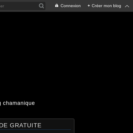
Connexion
+
Créer mon blog
og chamanique
DE GRATUITE