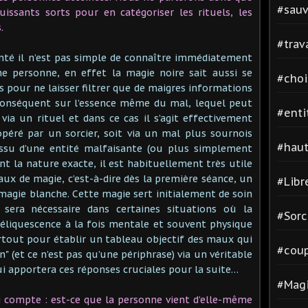
#sauv
issants sorts pour en catégoriser les rituels, les
.
#trav
nté il n’est pas simple de connaître immédiatement
e personne, en effet la magie noire sait aussi se
#cho
s pour ne laisser filtrer que de maigres informations
conséquent sur l’essence même du mal, lequel peut
#enti
t via un rituel et dans ce cas il s’agit effectivement
péré par un sorcier, soit via un mal plus sournois
#hau
ssu d’une entité malfaisante (ou plus simplement
ent la nature exacte, il est habituellement très utile
aux de magie, c’est-à-dire dès la première séance, un
#Libr
magie blanche. Cette magie sert initialement de soin
e sera nécessaire dans certaines situations où la
#Sorc
éliquescence à la fois mentale et souvent physique
urtout pour établir un tableau objectif des maux qui
#cou
on" (et ce n’est pas qu’une périphrase) via un véritable
ui apportera ces réponses cruciales pour la suite…
#Magi
i compte : est-ce que la personne vient d’elle-même