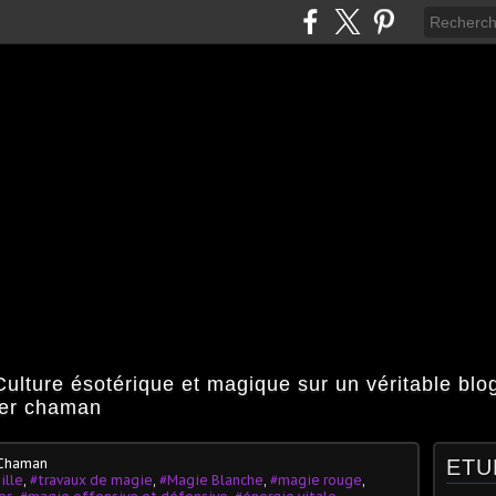
ulture ésotérique et magique sur un véritable bl
ier chaman
 Chaman
ETU
ille
,
#travaux de magie
,
#Magie Blanche
,
#magie rouge
,