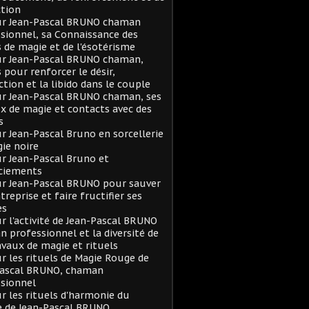
tion
sur Jean-Pascal BRUNO chaman
sionnel, sa Connaissance des
s de magie et de l'ésotérisme
ur Jean-Pascal BRUNO chaman,
s pour renforcer le désir,
action et la libido dans le couple
ur Jean-Pascal BRUNO chaman, ses
x de magie et contacts avec des
s
ur Jean-Pascal Bruno en sorcellerie
ie noire
ur Jean-Pascal Bruno et
ciements
ur Jean-Pascal BRUNO pour sauver
treprise et faire fructifier ses
es
ur l'activité de Jean-Pascal BRUNO
 professionnel et la diversité de
avaux de magie et rituels
ur les rituels de Magie Rouge de
Pascal BRUNO, chaman
sionnel
ur les rituels d'harmonie du
e de Jean-Pascal BRUNO