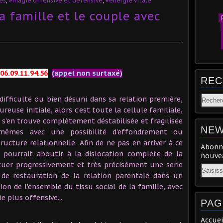
es
,
#magie offensive et défensive
,
#énergie vitale
la famille et le couple avec
P
06.09.11.94.56
(appel non surtaxé)
REC
difficulté ou bien désuni dans sa relation première,
reuse initiale, alors c'est toute la cellule familiale,
i s'en trouve complètement déstabilisée et fragilisée
NEW
êmes avec une possibilité d'effondrement ou
ructure relationnelle. Afin de ne pas en arriver à ce
Abonne
n pourrait aboutir à la dislocation complète de la
nouvea
ectuer progressivement et très précisément une serie
Email
 de restauration de la relation parentale dans un
on de l'ensemble du tissu social de la famille, avec
e plus offensive...
PAG
Accuei