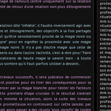
magie de l'amour) centré uniquement sur la relation
protec
nté de retour d'une relation non plus d'éloignement
Avis 
profes
rituel
Avis s
elation dite "infidèle", il faudra inversement agir avec
rituel
l’attr
re et d'éloignement, des objectifs à la fois partagés
Avis s
ut qu'être sensiblement proche de la magie noire ou
travau
rpre" pour en signifier la proximité avec une magie
entité
agie noire. Il n'y a pas d'autre magie que celle de
Avis s
et mag
ns ou dans l'autre l'activité, c'est-à-dire pour "faire
Avis s
 praticiens de haute magie le savent bien : à toute
remer
 sombre qu'il faut parfois utiliser à dessein...
Avis s
son en
affair
ravaux successifs, il sera judicieux de commencer
Avis s
nt positive pour en tirer des conséquences pour la
chaman
encer par la magie blanche pour tester les facteurs
ses tr
Avis s
tte première étape cruciale. Si le résultat s'avèrait
Jean-
 minime la situation, alors la suite des travaux
profes
ce prometteuse en continuant sur cette lancée; par
Avis s
ait alors passer à des rituels "plus incisifs" de l'ordre
coupl