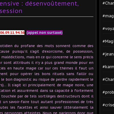
ensive : désenvoûtement,
#Cha
session
#mag
#voya
06.09.11.94.56
(appel non surtaxé)
#Magi
otidien du profane des mots sonnent comme des
use puisqu’il s’agit d’exorcisme, de possession,
#jean
 malédictions, mais en ce qui concerne le sens précis
ur sont attribués il n’y a plus grand monde pour en
#kar
itiés en haute magie car sur ces thèmes il faut un
ent pour opérer les bons rituels sans faillir ou
#Cha
re le bon diagnostic au risque de perdre rapidement le
rs)… Il s’agit ici principalement de magie noire, une
cation et assurément dans sa capacité à fortement
#pro
 touchée par de tels sortilèges destructeurs dont il
t un savoir-faire tout autant professionnel de très
#cris
tes les facettes et ainsi sauver littéralement la
ces personnes atteintes. Nous ne parlerons donc que