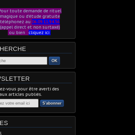
our toute demande de rituel
magique ou d'étude gratuite
téléphonez au
06.09.11.94.56
(appel direct et non surtaxé)
ou bien
cliquez ici
HERCHE
OK
SLETTER
z-vous pour être averti des
ux articles publiés.
ES
l