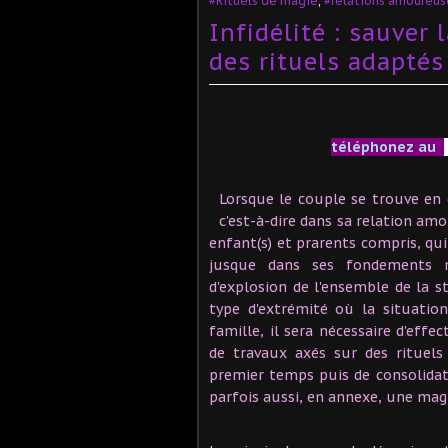
#Rituels de magie
,
#relations amoureus
Infidélité : sauver 
des rituels adaptés
téléphonez au
Lorsque le couple se trouve en 
c'est-à-dire dans sa relation amou
enfant(s) et prarents compris, qu
jusque dans ses fondements m
d'explosion de l'ensemble de la st
type d'extrémité où la situatio
famille, il sera nécessaire d'eff
de travaux axés sur des rituels
premier temps puis de consolidati
parfois aussi, en annexe, une magi