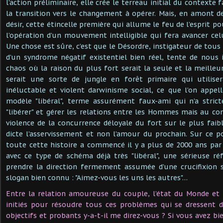
l’action préliminaire, elle crée le terreau initial du contexte 
la transition vers le changement à opérer. Mais, en amont de
désir, cette étincelle première qui allume le feu de l’esprit pou
l’opération d’un mouvement intelligible qui fera avancer celu
Une chose est sûre, c’est que le Désordre, instigateur de tou
d’un syndrome négatif existentiel bien réel, tente de nous
chaos où la raison du plus fort serait la seule et la meilleu
serait une sorte de jungle en forêt primaire qui utili
inéluctable et violent darwinisme social, ce que l’on app
modèle "libéral", terme assurément faux-ami qui n’a stric
"libérer" et gérer les relations entre les Hommes mais au con
violence de la concurrence déloyale du fort sur le plus fai
dicte l’asservissement et non l’amour du prochain. Sur ce p
toute cette histoire a commencé il y a plus de 2000 ans par
avec ce type de schéma déjà très "libéral", une sérieuse r
prendre la direction fermement assumée d’une crucifixion 
slogan bien connu : "Aimez-vous les uns les autres"…
Entre la relation amoureuse du couple, l’état du Monde et 
initiés pour résoudre tous ces problèmes qui se dressent d
objectifs et probants y-a-t-il me direz-vous ? Si vous avez bi