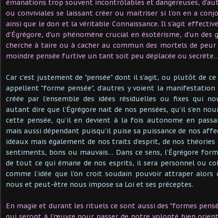
émanations trop souvent incontrôlables et dangereuses, d’aut
ou conviviales se laissant créer ou maitriser si l’on en a conj
ainsi que le don et la véritable Connaissance. Il s’agit effecti
d’Égrégore, d’un phénomène crucial en ésotérisme, d’un des 
cherche à taire ou à cacher au commun des mortels de peur q
moindre pensée furtive un tant soit peu déplacée ou secrète
Car c’est justement de "pensée" dont il s’agit, ou plutôt de ce
appellent "forme pensée", d’autres y voient la manifestation d’
créée par l’ensemble des idées résiduelles ou fixes qui no
autant dire que l’Égrégore nait de nos pensées, qu’il s’en nou
cette pensée, qu’il en devient à la fois autonome en passan
mais aussi dépendant puisqu’il puise sa puissance de nos affec
idéaux mais également de nos traits d’esprit, de nos théories 
sentiments, bons ou mauvais… Dans ce sens, l’Égrégore forme
de tout ce qui émane de nos esprits, il sera personnel ou collec
comme l’idée que l’on croit soudain pouvoir attraper alors q
nous et peut-être nous impose sa Loi et ses préceptes.
En magie et durant les rituels ce sont aussi des "formes pensé
qui seront à l’œuvre pour passer de notre volonté bien orient