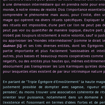
à une dimension intermédiaire qui en prendra note pour ensu
monde, à notre niveau de réalité. D’où l’importance essentiel
comprendre le phénomène mais aussi, pour l’initié, d’en u
magie qui opèrent via divers rituels spécifiques. Expliquer 
des rituels est impossible, d’une part car l’on ne peut pas 
peut pas voir ou quantifier de manière logique, d’autre par
n’obéit pas toujours strictement à notre volonté, sauf si jus
ou apprivoiser les "mondes intermédiaires" (comme le dirait l
Guénon
[1]
) et ses très diverses entités, dont les Égrégore
partie importante et plus facilement "saisissables et intell
autres, plus basses et beaucoup moins coopératives comme
négatifs, ou des entités plus hautes qui, mêmes extrêmemen
absolument pas transgresser les Lois Karmiques qu’elles doive
pour lesquelles elles existent de par leur intrinsèque nature p
En parlant de "Triple Égrégore d’Envoûtement" la haute magie
justement possible de dompter avec sagesse, rigueur et
pensées", du moins trouver une association cohérente de rit
orienter leur puissance, notamment dans un domaine à 
l’existence et foisonnant en termes d’idées fortes et de pe