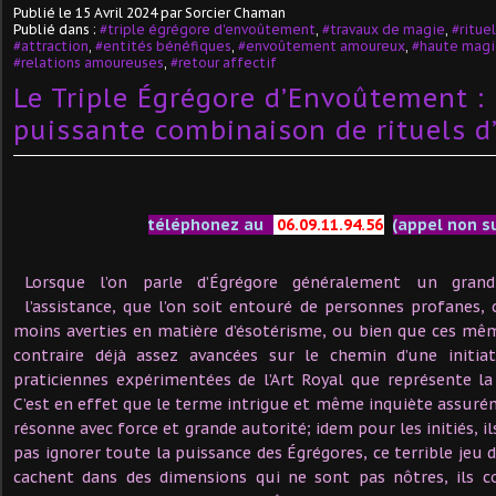
Publié le
15 Avril 2024
par Sorcier Chaman
Publié dans :
#triple égrégore d'envoûtement
,
#travaux de magie
,
#ritue
#attraction
,
#entités bénéfiques
,
#envoûtement amoureux
,
#haute mag
#relations amoureuses
,
#retour affectif
Le Triple Égrégore d’Envoûtement : 
puissante combinaison de rituels 
téléphonez au
06.09.11.94.56
(appel non s
Lorsque l’on parle d’Égrégore généralement un grand
l’assistance, que l’on soit entouré de personnes profanes, c
moins averties en matière d’ésotérisme, ou bien que ces mê
contraire déjà assez avancées sur le chemin d’une initiat
praticiennes expérimentées de l’Art Royal que représente l
C’est en effet que le terme intrigue et même inquiète assurém
résonne avec force et grande autorité; idem pour les initiés, i
pas ignorer toute la puissance des Égrégores, ce terrible jeu d
cachent dans des dimensions qui ne sont pas nôtres, ils c