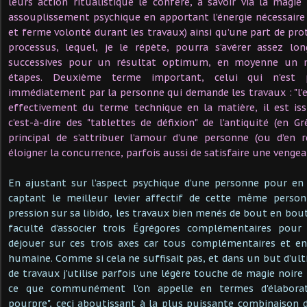
leurs action ritualistique le confère, à savoir via la mag
assouplissement psychique en apportant l’énergie nécessaire 
et ferme volonté durant les travaux) ainsi qu’une part de pro
processus, lequel, je le répète, pourra s’avérer assez lo
successives pour un résultat optimum, en moyenne un 
étapes. Deuxième terme important, celui qui n'est 
immédiatement par la personne qui demande les travaux : "l’en
effectivement du terme technique en la matière, il est i
c’est-à-dire des "tablettes de défixion" de l’antiquité (en G
principal de s’attribuer l’amour d’une personne (ou d’en r
éloigner la concurrence, parfois aussi de satisfaire une veng
En ajustant sur l’aspect psychique d’une personne pour en dé
captant le meilleur levier affectif de cette même perso
pression sur sa libido, les travaux bien menés de bout en bou
faculté d’associer trois Égrégores complémentaires pour 
déjouer sur ces trois axes car tous complémentaires et en
humaine. Comme si cela ne suffisait pas, et dans un but d’ul
de travaux j’utilise parfois une légère touche de magie noire
ce que communément l’on appelle en termes d'élabora
pourpre", ceci aboutissant à la plus puissante combinaison d