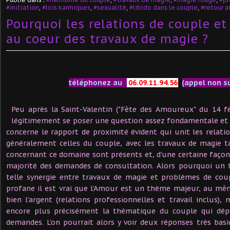
#initiation
,
#lois karmiques
,
#sexualité
,
#libido dans le couple
,
#retour a
Pourquoi les relations de couple e
au coeur des travaux de magie ?
téléphonez au
06.09.11.94.56
(appel non s
Peu après la Saint-Valentin ("Fête des Amoureux" du 14 fév
légitimement se poser une question assez fondamentale et t
concerne le rapport de proximité évident qui unit les relat
généralement celles du couple, avec les travaux de magie t
concernant ce domaine sont présents et, d’une certaine façon
majorité des demandes de consultation. Alors pourquoi un
telle synergie entre travaux de magie et problèmes de cou
profane il est vrai que l’Amour est un thème majeur, au mê
bien l’argent (relations professionnelles et travail inclus),
encore plus précisément la thématique du couple qui dépa
demandes. L’on pourrait alors y voir deux réponses très basi