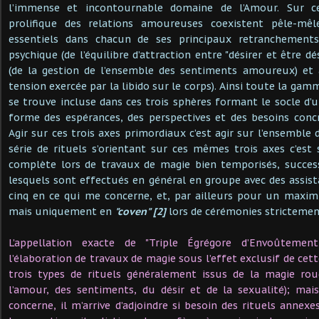
l’immense et incontournable domaine de l’Amour. Sur c
prolifique des relations amoureuses coexistent pêle-mê
essentiels dans chacun de ses principaux retranchements
psychique (de l’équilibre d’attraction entre "désirer et être dé
(de la gestion de l’ensemble des sentiments amoureux) et 
tension exercée par la libido sur le corps). Ainsi toute la ga
se trouve incluse dans ces trois sphères formant le socle d’u
forme des espérances, des perspectives et des besoins conc
Agir sur ces trois axes primordiaux c’est agir sur l’ensemble
série de rituels s’orientant sur ces mêmes trois axes c’est 
complète lors de travaux de magie bien temporisés, success
lesquels sont effectués en général en groupe avec des assista
cinq en ce qui me concerne, et, par ailleurs pour un maxi
mais uniquement en
"coven" [2]
lors de cérémonies strictemen
L’appellation exacte de "Triple Égrégore d’Envoûtemen
l’élaboration de travaux de magie sous l’effet exclusif de cett
trois types de rituels généralement issus de la magie ro
l’amour, des sentiments, du désir et de la sexualité); mai
concerne, il m’arrive d’adjoindre si besoin des rituels annex