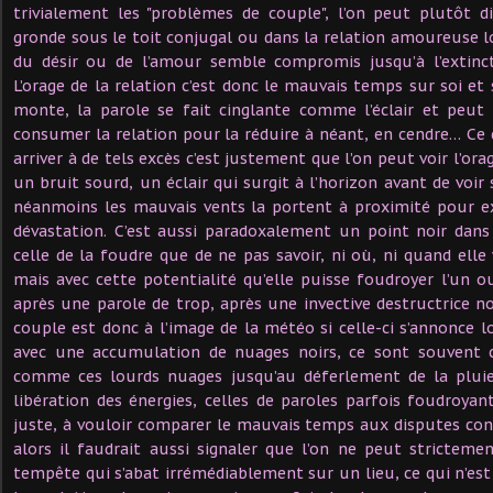
trivialement les "problèmes de couple", l’on peut plutôt di
gronde sous le toit conjugal ou dans la relation amoureuse 
du désir ou de l’amour semble compromis jusqu’à l’extinc
L’orage de la relation c’est donc le mauvais temps sur soi et 
monte, la parole se fait cinglante comme l’éclair et peut
consumer la relation pour la réduire à néant, en cendre… Ce
arriver à de tels excès c’est justement que l’on peut voir l’orag
un bruit sourd, un éclair qui surgit à l’horizon avant de voir 
néanmoins les mauvais vents la portent à proximité pour ex
dévastation. C’est aussi paradoxalement un point noir dans
celle de la foudre que de ne pas savoir, ni où, ni quand el
mais avec cette potentialité qu’elle puisse foudroyer l’un ou
après une parole de trop, après une invective destructrice no
couple est donc à l’image de la météo si celle-ci s’annonce
avec une accumulation de nuages noirs, ce sont souvent c
comme ces lourds nuages jusqu’au déferlement de la pluie
libération des énergies, celles de paroles parfois foudroyante
juste, à vouloir comparer le mauvais temps aux disputes co
alors il faudrait aussi signaler que l’on ne peut stricteme
tempête qui s’abat irrémédiablement sur un lieu, ce qui n’est