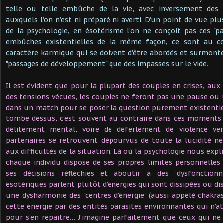
telle ou telle embûche de la vie, avec inversement des p
auxquels l’on n’est ni préparé ni averti. D’un point de vue plu
de la psychologie, en ésotérisme l’on ne conçoit pas ces "pas
embûches existentielles de la même façon, ce sont au co
caractère karmique qui se doivent d’être abordés et surmonté
"passages de développement" que des impasses sur le vide.
Il est évident que pour la plupart des couples en crises, au
des tensions vécues, les couples ne feront pas une pause o
dans un match pour se poser la question purement existentie
tombe dessus, c’est souvent au contraire dans ces moments di
délitement mental, voire de déferlement de violence ver
partenaires se retrouvent dépourvus de toute la lucidité né
aux difficultés de la situation. Là où la psychologie nous exp
chaque individu dispose de ses propres limites personnelles
ses décisions réfléchies et aboutir à des "dysfonctionn
ésotériques parlent plutôt d’énergies qui sont dissipées ou di
une dysharmonie des "centres d’énergie" (aussi appelé chakra
cette énergie par des entités parasites environnantes qui n’a
pour s’en repaitre… J’imagine parfaitement que ceux qui ne 