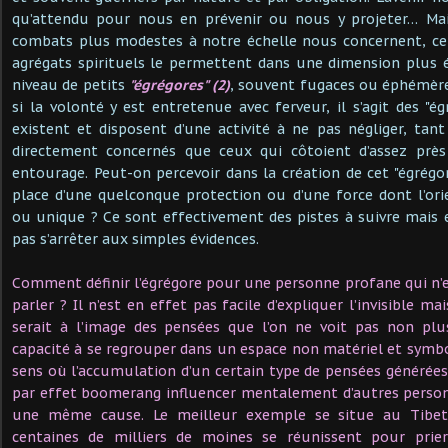
qu’attendu pour nous en prévenir ou nous y projeter… Mai
combats plus modestes à notre échelle nous concernent, c
agrégats spirituels le permettent dans une dimension plus 
niveau de petits
"égrégores" (2)
, souvent fugaces ou éphémère
si la volonté y est entretenue avec ferveur, il s’agit des "ég
existent et disposent d’une activité à ne pas négliger, ta
directement concernés que ceux qui côtoient d’assez près
entourage. Peut-on percevoir dans la création de cet "égrégo
place d’une quelconque protection ou d’une force dont l’orie
ou unique ? Ce sont effectivement des pistes à suivre mais 
pas s’arrêter aux simples évidences.
Comment définir l’égrégore pour une personne profane qui n’
parler ? Il n’est en effet pas facile d’expliquer l’invisible ma
serait à l’image des pensées que l’on ne voit pas non plu
capacité à se regrouper dans un espace non matériel et symbo
sens où l’accumulation d’un certain type de pensées générée
par effet boomerang influencer mentalement d’autres personn
une même cause. Le meilleur exemple se situe au Tibe
centaines de milliers de moines se réunissent pour pr