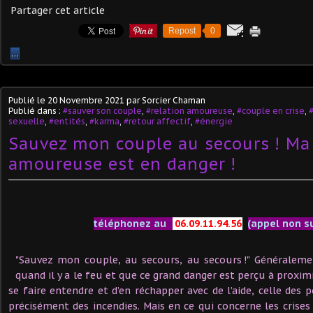
Partager cet article
Repost
0
…
Publié le
20 Novembre 2021
par Sorcier Chaman
Publié dans :
#sauver son couple
,
#relation amoureuse
,
#couple en crise
,
sexuelle
,
#entités
,
#karma
,
#retour affectif
,
#énergie
Sauvez mon couple au secours ! Ma 
amoureuse est en danger !
téléphonez au
06.09.11.94.56
(appel non s
"Sauvez mon couple, au secours, au secours !" Généralemen
quand il y a le feu et que ce grand danger est perçu à proximi
se faire entendre et d’en réchapper avec de l’aide, celle des
précisément des incendies. Mais en ce qui concerne les crises