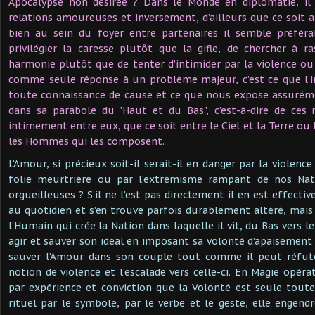
Apocalypse non désirée ? Dans le Monde en diplomatie, i
relations amoureuses et inversement, d’ailleurs que ce soit 
bien au sein du foyer entre partenaires il semble préféra
privilégier la caresse plutôt que la gifle, de chercher à r
harmonie plutôt que de tenter d’intimider par la violence ou 
comme seule réponse à un problème majeur, c’est ce que l’in
toute connaissance de cause et ce que nous expose assuré
dans sa parabole du "Haut et du Bas", c’est-à-dire de ces 
intimement entre eux, que ce soit entre le Ciel et la Terre ou 
les Hommes qui les composent.
L’Amour, si précieux soit-il serait-il en danger par la violenc
folie meurtrière ou par l’extrémisme rampant de nos Nat
orgueilleuses ? S’il ne l’est pas directement il en est effec
au quotidien et s’en trouve parfois durablement altéré, mais 
l’Humain qui crée la Nation dans laquelle il vit, du Bas vers l
agir et sauver son idéal en imposant sa volonté d’apaisement e
sauver l’Amour dans son couple tout comme il peut réfuter 
notion de violence et l’escalade vers celle-ci. En Magie opérati
par expérience et conviction que la Volonté est seule toute 
rituel par le symbole, par le verbe et le geste, elle engendr