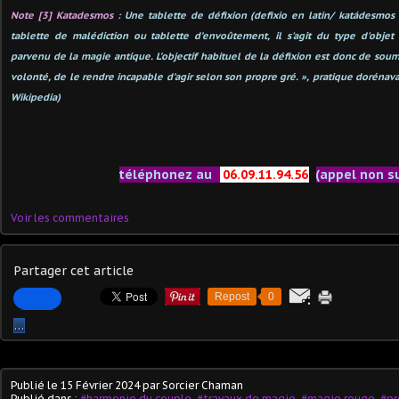
Note [3] Katadesmos :
Une tablette de défixion (defixio en latin/ katádesmos
tablette de malédiction ou tablette d’envoûtement, il s'agit du type d'objet
parvenu de la magie antique. L’objectif habituel de la défixion est donc de sou
volonté, de le rendre incapable d’agir selon son propre gré. », pratique dorén
Wikipedia)
téléphonez au
06.09.11.94.56
(appel non s
Voir les commentaires
Partager cet article
Repost
0
…
Publié le
15 Février 2024
par Sorcier Chaman
Publié dans :
#harmonie du couple
,
#travaux de magie
,
#magie rouge
,
#p