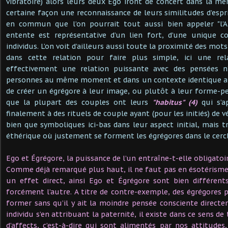
vibratoire) alors leurs deux Ego iront de concert dans la mêm
certaine façon une reconnaissance de leurs similitudes d’espr
en commun que l’on pourrait tout aussi bien appeler "l’
entente est représentative d’un lien fort, d’une unique c
individus. L’on voit d’ailleurs aussi toute la proximité des mot
dans cette relation pour faire plus simple, ici une rel
effectivement une relation puissante avec des pensées n
personnes au même moment et dans un contexte identique au
de créer un égrégore à leur image, ou plutôt à leur forme-pen
que la plupart des couples ont leurs
"habitus" (4)
qui s’a
finalement à des rituels de couple ayant (pour les initiés) de v
bien que symboliques ici-bas dans leur aspect initial, mais t
éthérique où justement se forment les égrégores dans le cercle
Ego et Égrégore, la puissance de l’un entraîne-t-elle obligatoi
Comme déjà remarqué plus haut, il ne faut pas en ésotérisme 
un effet direct, ainsi Ego et Égrégore sont bien différent
forcément l’autre. A titre de contre-exemple, des égrégores
former sans qu’il y ait la moindre pensée consciente directe
individu s’en attribuant la paternité, il existe dans ce sens de
d’affects, c’est-à-dire qui sont alimentés par nos attitudes,