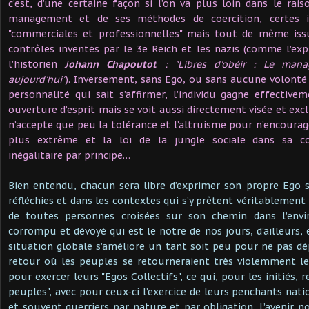
c’est, d’une certaine façon si l’on va plus loin dans le ra
management et de ses méthodes de coercition, certes i
"commerciales et professionnelles" mais tout de même iss
contrôles inventés par le 3e Reich et les nazis (comme l’expl
l’historien
J
ohann Chapoutot
: "Libres d'obéir : Le man
aujourd'hui"
). Inversement, sans Ego, ou sans aucune volont
personnalité qui sait s’affirmer, l’individu gagne effecti
ouverture d’esprit mais se voit aussi directement visée et exc
n’accepte que peu la tolérance et l’altruisme pour n’encourag
plus extrême et la loi de la jungle sociale dans sa co
inégalitaire par principe…
Bien entendu, chacun sera libre d’exprimer son propre Ego 
réfléchies et dans les contextes qui s’y prêtent véritablement 
de toutes personnes croisées sur son chemin dans l’env
corrompu et dévoyé qui est le notre de nos jours, d’ailleurs,
situation globale s’améliore un tant soit peu pour ne pas d
retour où les peuples se retourneraient très violemment le
pour exercer leurs "Egos Collectifs", ce qui, pour les initiés, 
peuples", avec pour ceux-ci l’exercice de leurs penchants nati
et souvent guerriers par nature et par obligation. L’avenir n