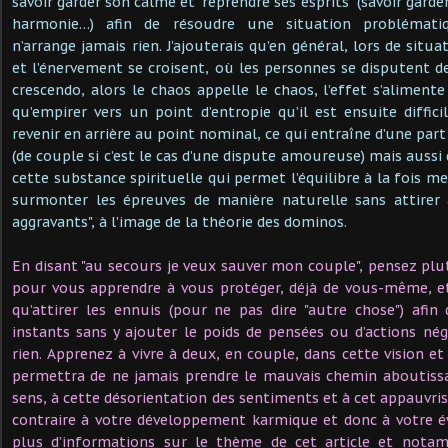
savoir garder son calme et "reprendre ses esprits" (savoir garde
harmonie…) afin de résoudre une situation problémat
n’arrange jamais rien. J’ajouterais qu’en général, lors de situa
et l’énervement se croisent, où les personnes se disputent d
crescendo, alors le chaos appelle le chaos, l’effet s’aliment
qu’empirer vers un point d’entropie qu’il est ensuite diffici
revenir en arrière au point nominal, ce qui entraîne d’une par
(de couple si c’est le cas d’une dispute amoureuse) mais aussi 
cette substance spirituelle qui permet l’équilibre à la fois m
surmonter les épreuves de manière naturelle sans attirer à
aggravants", à l’image de la théorie des dominos.
En disant "au secours je veux sauver mon couple", pensez plut
pour vous apprendre à vous protéger, déjà de vous-même, et
qu’attirer les ennuis (pour ne pas dire "autre chose") afin
instants sans y ajouter le poids de pensées ou d’actions nég
rien. Apprenez à vivre à deux, en couple, dans cette vision e
permettra de ne jamais prendre le mauvais chemin aboutissa
sens, à cette désorientation des sentiments et à cet appauvri
contraire à votre développement karmique et donc à votre é
plus d’informations sur le thème de cet article et nota