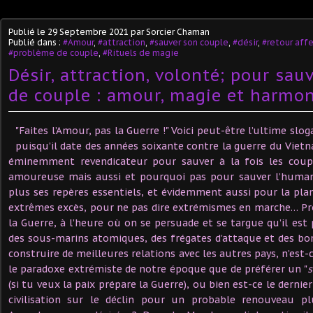
Publié le
29 Septembre 2021
par Sorcier Chaman
Publié dans :
#Amour
,
#attraction
,
#sauver son couple
,
#désir
,
#retour affe
#problème de couple
,
#Rituels de magie
Désir, attraction, volonté; pour sauv
de couple : amour, magie et harmo
"Faites l’Amour, pas la Guerre !" Voici peut-être l’ultime slo
puisqu’il date des années soixante contre la guerre du Viet
éminemment revendicateur pour sauver à la fois les coupl
amoureuse mais aussi et pourquoi pas pour sauver l’human
plus ses repères essentiels, et évidemment aussi pour la pla
extrêmes excès, pour ne pas dire extrémismes en marche… Pr
la Guerre, à l’heure où on se persuade et se targue qu’il est
des sous-marins atomiques, des frégates d’attaque et des b
construire de meilleures relations avec les autres pays, n’est
le paradoxe extrémiste de notre époque que de préférer un "
s
(si tu veux la paix prépare la Guerre), ou bien est-ce le derni
civilisation sur le déclin pour un probable renouveau pl