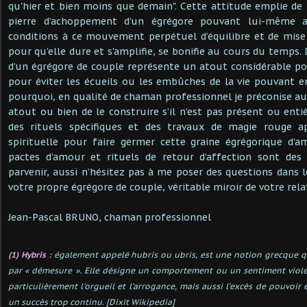
qu'hier et bien moins que demain". Cette attitude emplie de
pierre d’achoppement d’un égrégore pouvant lui-même a
conditions à ce mouvement perpétuel d’équilibre et de mise
pour qu’elle dure et s’amplifie, se bonifie au cours du temps. 
d’un égrégore de couple représente un atout considérable p
pour éviter les écueils ou les embûches de la vie pouvant en
pourquoi, en qualité de chaman professionnel je préconise aux
atout ou bien de le construire s’il n’est pas présent ou entiè
des rituels spécifiques et des travaux de magie rouge a
spirituelle pour faire germer cette graine égrégorique d’a
pactes d’amour et rituels de retour d’affection sont des
parvenir, aussi n’hésitez pas à me poser des questions dans l
votre propre égrégore de couple, véritable miroir de votre rel
Jean-Pascal BRUNO, chaman professionnel
(1) Hybris :
également appelé hubris ou ubris,
est une notion grecque qu
par « démesure ». Elle désigne un comportement ou un sentiment violen
particulièrement l'orgueil et l’arrogance, mais aussi l’excès de pouvoir
un succès trop continu. [Dixit Wikipedia]