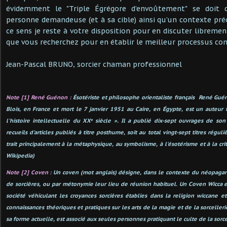
évidemment le "Triple Égrégore d’envoûtement" se doit 
personne demandeuse (et à sa cible) ainsi qu’un contexte préc
ce sens je reste à votre disposition pour en discuter libreme
que vous recherchez pour en établir le meilleur processus co
Jean-Pascal BRUNO, sorcier chaman professionnel
Note [1] René Guénon :
Ésotériste et philosophe orientaliste français René G
Blois, en France et mort le 7 janvier 1951 au Caire, en Égypte, est un auteur f
l'histoire intellectuelle du XXᵉ siècle ». Il a publié dix-sept ouvrages de son
recueils d'articles publiés à titre posthume, soit au total vingt-sept titres régul
trait principalement à la métaphysique, au symbolisme, à l'ésotérisme et à la c
Wikipedia)
Note [2] Coven :
Un coven (mot anglais) désigne, dans le contexte du néopaga
de sorcières, ou par métonymie leur lieu de réunion habituel. Un Coven Wicca
société véhiculant les croyances sorcières établies dans la religion wiccane 
connaissances théoriques et pratiques sur les arts de la magie et de la sorcellerie
sa forme actuelle, est associé aux seules personnes pratiquant le culte de la sorcel