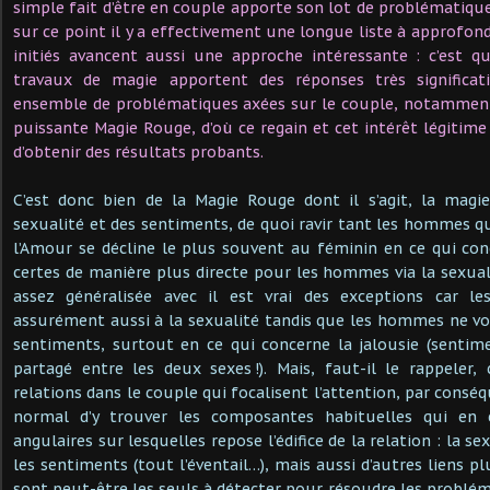
simple fait d’être en couple apporte son lot de problématique
sur ce point il y a effectivement une longue liste à approfondir
initiés avancent aussi une approche intéressante : c’est 
travaux de magie apportent des réponses très significati
ensemble de problématiques axées sur le couple, notamment 
puissante Magie Rouge, d’où ce regain et cet intérêt légitime
d’obtenir des résultats probants.
C’est donc bien de la Magie Rouge dont il s’agit, la magie
sexualité et des sentiments, de quoi ravir tant les hommes q
l’Amour se décline le plus souvent au féminin en ce qui co
certes de manière plus directe pour les hommes via la sexua
assez généralisée avec il est vrai des exceptions car le
assurément aussi à la sexualité tandis que les hommes ne voie
sentiments, surtout en ce qui concerne la jalousie (sentime
partagé entre les deux sexes !). Mais, faut-il le rappeler
relations dans le couple qui focalisent l’attention, par consé
normal d’y trouver les composantes habituelles qui en c
angulaires sur lesquelles repose l’édifice de la relation : la sexu
les sentiments (tout l’éventail…), mais aussi d’autres liens plu
sont peut-être les seuls à détecter pour résoudre les problé