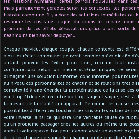
les relations humaines, certes parfois houleuses dans ces c
mais parfaitement gérables selon les contextes, les personn
histoire commune. Il y a donc des solutions immédiates ou b
résoudre les crises de couple, du moins les rendre moins
prémunir de ses effets dévastateurs grâce à une sorte de
néanmoins bien savoir déployer…
Chaque individu, chaque couple, chaque contexte est différ
ainsi les règles communes peuvent sembler prévaloir afin d’év
autant pouvoir les éviter pour tous, ceci en tout inst
configurations selon un même schéma unique, ce serait d
d’imaginer une solution uniforme, donc informe, pour toutes l
au niveau des personnalités de chacun et de relations très diffé
complexité à appréhender la problématique de la crise des 
vue trop étriqué et recentré ou trop large et vague, c’est-à-
la mesure de la réalité qui apparait. De même, les causes des
possibilités différentes touchant les uns ou les autres de ma
voire inverse, ainsi ce qui sera une véritable cause de rupt
qu’un problème passager chez les autres ou même une possib
après l’avoir dépassé. L’on peut d’abord y voir un aspect psych
de doter chaque personne (et chaque couple constitué) d’une