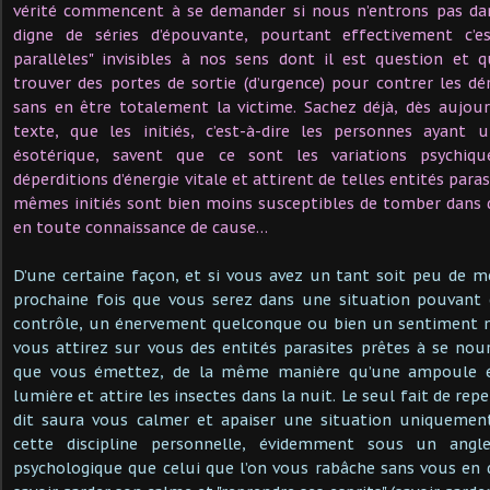
vérité commencent à se demander si nous n’entrons pas da
digne de séries d’épouvante, pourtant effectivement c’e
parallèles" invisibles à nos sens dont il est question et 
trouver des portes de sortie (d’urgence) pour contrer les dér
sans en être totalement la victime. Sachez déjà, dès aujour
texte, que les initiés, c’est-à-dire les personnes ayant 
ésotérique, savent que ce sont les variations psychiq
déperditions d’énergie vitale et attirent de telles entités para
mêmes initiés sont bien moins susceptibles de tomber dans de
en toute connaissance de cause…
D’une certaine façon, et si vous avez un tant soit peu de mé
prochaine fois que vous serez dans une situation pouvant
contrôle, un énervement quelconque ou bien un sentiment n
vous attirez sur vous des entités parasites prêtes à se nourr
que vous émettez, de la même manière qu’une ampoule él
lumière et attire les insectes dans la nuit. Le seul fait de repe
dit saura vous calmer et apaiser une situation uniquement
cette discipline personnelle, évidemment sous un angl
psychologique que celui que l’on vous rabâche sans vous en di