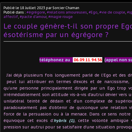
Publié le
18 Juillet 2023
par Sorcier Chaman
Publié dans :
#égrégore
,
#relations amoureuses
,
#Ego
,
#vie de couple
,
#s
affectif
,
#pacte d'amour
,
#magie rouge
Le couple génère-t-il son propre Eg
ésotérisme par un égrégore ?
téléphonez au
06.09.11.94.56
(appel non s
J’ai déjà plusieurs fois longuement parlé de l’Ego et des d
peut lui attribuer en termes d’excès et de narcissisme,
qu’une personne principalement dirigée par un Ego trop v
irrémédiablement son attitude vis-à-vis d’autrui dévier vers 
unilatéral teinté de dédain et d’un complexe de supério
paradoxalement pas d’obtenir de quiconque une relation vi
force de la persuasion ou à la menace. Dans ce sens notr
équivoque cet excès d’
hybris (1)
,
cette volonté ambigüe v
pression sur autrui pour se satisfaire d’une situation provoq