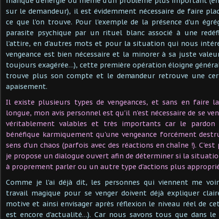
manque d'énergie ou même d'un problème plus important (e
sur le demandeur), il est évidemment nécessaire de faire plac
ce que l'on trouve. Pour l'exemple de la présence d'un égrég
parasite psychique par un rituel blanc associé à une redéf
l'attire, en d'autres mots et pour la situation qui nous intéres
vengeance est bien nécessaire et la minorer à sa juste valeu
toujours exagérée…), cette première opération éloigne général
trouve plus son compte et le demandeur retrouve une cert
apaisement.
Il existe plusieurs types de vengeances, et sans en faire la
longue, mon avis personnel est qu'il n'est nécessaire de se v
véritablement valables et très importants car le pardon 
bénéfique karmiquement qu'une vengeance forcément destruc
sens d'un chaos (parfois avec des réactions en chaîne !). C'est
je propose un dialogue ouvert afin de déterminer si la situat
à proprement parler ou un autre type d'actions plus appropri
Comme je l'ai déjà dit, les personnes qui viennent me voir
travail magique pour se venger doivent déjà expliquer clai
motive et ainsi envisager après réflexion le niveau réel de cet
est encore d'actualité…). Car nous savons tous que dans le