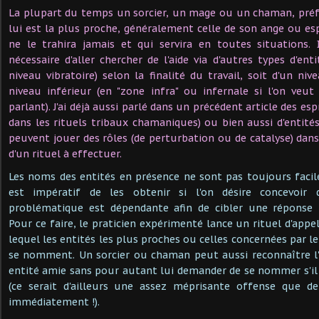
La plupart du temps un sorcier, un mage ou un chaman, préfè
lui est la plus proche, généralement celle de son ange ou esp
ne le trahira jamais et qui servira en toutes situations. 
nécessaire d'aller chercher de l'aide via d'autres types d'enti
niveau vibratoire) selon la finalité du travail, soit d'un ni
niveau inférieur (en "zone infra" ou infernale si l'on veu
parlant). J'ai déjà aussi parlé dans un précédent article des es
dans les rituels tribaux chamaniques) ou bien aussi d'entité
peuvent jouer des rôles (de perturbation ou de catalyse) dans
d'un rituel à effectuer.
Les noms des entités en présence ne sont pas toujours facile
est impératif de les obtenir si l'on désire concevoir
problématique est dépendante afin de cibler une réponse 
Pour ce faire, le praticien expérimenté lance un rituel d'appe
lequel les entités les plus proches ou celles concernées par l
se nomment. Un sorcier ou chaman peut aussi reconnaître l'
entité amie sans pour autant lui demander de se nommer s'il a
(ce serait d'ailleurs une assez méprisante offense que d
immédiatement !).