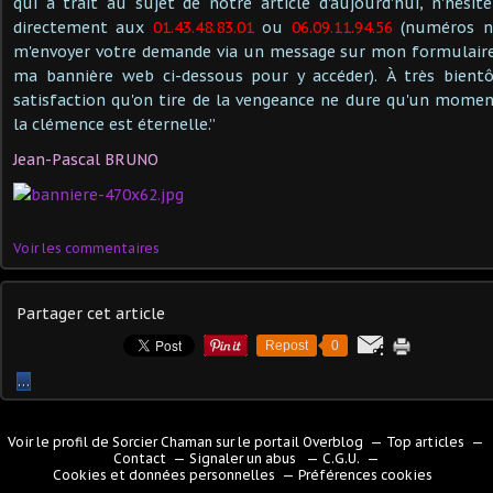
qui à trait au sujet de notre article d'aujourd'hui, n'hés
directement aux
01.43.48.83.01
ou
06.09.11.94.56
(numéros no
m'envoyer votre demande via un message sur mon formulaire 
ma bannière web ci-dessous pour y accéder). À très bientô
satisfaction qu'on tire de la vengeance ne dure qu'un mome
la clémence est éternelle.”
Jean-Pascal BRUNO
Voir les commentaires
Partager cet article
Repost
0
…
Voir le profil de
Sorcier Chaman
sur le portail Overblog
Top articles
Contact
Signaler un abus
C.G.U.
Cookies et données personnelles
Préférences cookies