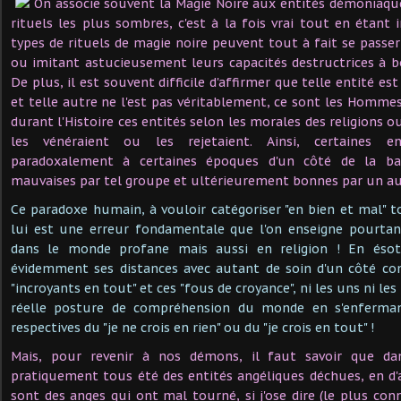
On associe souvent la Magie Noire aux entités démoniaque
rituels les plus sombres, c'est à la fois vrai tout en étant 
types de rituels de magie noire peuvent tout à fait se pas
ou imitant astucieusement leurs capacités destructrices à 
De plus, il est souvent difficile d'affirmer que telle entité 
et telle autre ne l'est pas véritablement, ce sont les Hommes
durant l'Histoire ces entités selon les morales des religions ou
les vénéraient ou les rejetaient. Ainsi, certaines en
paradoxalement à certaines époques d'un côté de la ba
mauvaises par tel groupe et ultérieurement bonnes par un au
Ce paradoxe humain, à vouloir catégoriser "en bien et mal" t
lui est une erreur fondamentale que l'on enseigne pourtan
dans le monde profane mais aussi en religion ! En ésot
évidemment ses distances avec autant de soin d'un côté co
"incroyants en tout" et ces "fous de croyance", ni les uns ni le
réelle posture de compréhension du monde en s'enferman
respectives du "je ne crois en rien" ou du "je crois en tout" !
Mais, pour revenir à nos démons, il faut savoir que da
pratiquement tous été des entités angéliques déchues, en d
sont des anges qui ont mal tourné, si j'ose dire (le plus con