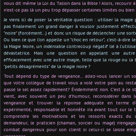
nous dit même la Loi du Talion dans la Bible ! Alors, recourir à
n'est-ce pas là un peu trop dépasser certaines limites ou bien 
Je viens ici de poser la véritable question : utiliser la magie 
pas finalement un grand danger à vouloir justement effectu
"noire" (forcément…) et donc un risque de déclencher une sort
Ou bien ce que l'on appelle un "choc en retour", c'est-à-dire le
la Magie Noire, un indéniable contrecoup négatif lié à l'utilis
dévastatrice. Mais une question en appelant une autr
efficacement avec une autre magie, telle que la rouge ou la b
"petits désagréments" de la magie noire ?
Tout dépend du type de vengeance… allez-vous lancer un so
que votre collègue de travail vous a volé votre pain au res
passé le sel assez rapidement? Évidemment non. C'est à ce s
vient, avec souvent un peu d'humour, reconsidérer dans l
vengeance et trouver la réponse adéquate en terme d'é
expérimenté, responsable et honnête ira avant tout sur le 
comprendre les motivations et les ressorts exacts du 
demandeur, le praticien (chaman, sorcier ou mage) n'engag
combat dangereux pour son client si celui-ci se laisse emp