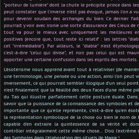
"porteur de lumière" dont la chute le précipite prince dans les
peut constater que l'inverse n'est pas évoqué, jamais l'on a v
pour devenir soudain des archanges du bien. Ce dernier fai
pourrait y voir avec ironie une sorte d'assurance des Cieux de
tout va pour le mieux avec uniquement les meilleures en
positives (encore que, tout reste ici relatif : les lettres "dia
cet "irrémédiable"). Par ailleurs, le "diable" n'est étymologi
c'est-à-dire "celui qui divise", et non pas celui qui est mau
apporter une certaine confusion dans les esprits des mortels.
L'ésotérisme nous apprend avant tout à relativiser (de manièr
une terminologie, une pensée ou une action, ainsi l'on peut vo
inversement, ce qui pourrait sembler illogique d'un seul point
n'est finalement que la Réalité des deux faces d'une même pi
du Tao qui illustre parfaitement cette posture duale. Dans c
savoir que la puissance de la connaissance des symboles et 
importante que ce qu'elle représente, c'est-à-dire qu'en ésot
la représentation symbolique de la chose ou bien le nom de 
capable d'en extraire la quintessence de sa vérité et do
contrôler intégralement cette même chose… D'où l'extrême
des Symboles dans l'élaboration des rituels de Magie !