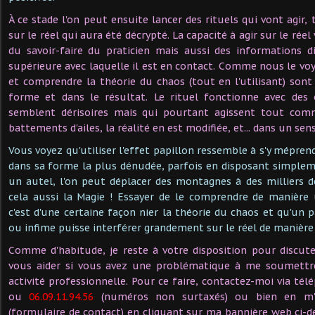
À ce stade l'on peut ensuite lancer des rituels qui vont agir
sur le réel qui aura été décrypté. La capacité à agir sur le réel 
du savoir-faire du praticien mais aussi des informations d
supérieure avec laquelle il est en contact. Comme nous le voy
et comprendre la théorie du chaos (tout en l'utilisant) sont 
forme et dans le résultat. Le rituel fonctionne avec des
semblent dérisoires mais qui pourtant agissent tout comm
battements d'ailes, la réalité en est modifiée, et... dans un sens
Vous voyez qu'utiliser l'effet papillon ressemble à s'y mépren
dans sa forme la plus dénudée, parfois en disposant simple
un autel, l'on peut déplacer des montagnes à des milliers de
cela aussi la Magie ! Essayer de le comprendre de manière
c'est d'une certaine façon nier la théorie du chaos et qu'u
ou infime puisse interférer grandement sur le réel de manière 
Comme d'habitude, je reste à votre disposition pour discute
vous aider si vous avez une problématique à me soumettr
activité professionnelle. Pour ce faire, contactez-moi via té
ou
06.09.11.94.56
(numéros non surtaxés) ou bien en m'
(formulaire de contact) en cliquant sur ma bannière web ci-de