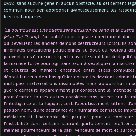
facto
, sans aucune gène ni aucun obstacle, au délitement léga
commun pour s'en approprier avantageusement les ressources
bien mal acquises.
“La politique est une guerre sans effusion de sang et la guerre 
(Mao Tsé-Toung)
. L'actualité nous replace directement dans 
où s'éveillent les anciens démons destructeurs lorsqu'ils s
infernales tractations politiciennes au bout du rouleau des l
peuvent plus écrire ou respecter avec le semblant de dignité qu
la manière forte pour agir sans avoir à s'expliquer, à marcher
et d'autres de manière entendue entre élites complices
dépouiller ceux d'en bas qu'hier encore ils devaient administ
multiples malversations dissimulées mais aujourd'hui impo
guerre demeure apparemment par conséquent la méthode la 
pour écarter toutes autres considérations basées sur la rai
l'intelligence et la logique, c'est l'aboutissement ultime d'un
pas son nom, d'une déchéance de l'humanité confisquée improp
médiation et l'harmonie des peuples pour au contraire
l'instabilité dont certains sauront parfaitement profiter 
mêmes pourfendeurs de la paix, vendeurs de mort et surtout