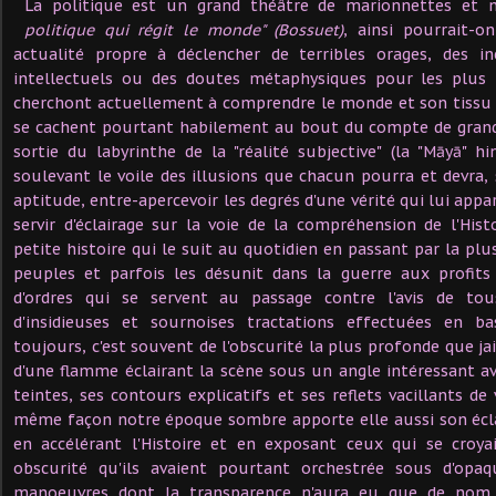
La politique est un grand théâtre de marionnettes et 
politique qui régit le monde" (Bossuet)
, ainsi pourrait-o
actualité propre à déclencher de terribles orages, des i
intellectuels ou des doutes métaphysiques pour les plus 
cherchont actuellement à comprendre le monde et son tissu 
se cachent pourtant habilement au bout du compte de grande
sortie du labyrinthe de la "réalité subjective" (la "Māyā" hi
soulevant le voile des illusions que chacun pourra et devra,
aptitude, entre-apercevoir les degrés d'une vérité qui lui appar
servir d'éclairage sur la voie de la compréhension de l'Hi
petite histoire qui le suit au quotidien en passant par la pl
peuples et parfois les désunit dans la guerre aux profits
d'ordres qui se servent au passage contre l'avis de to
d'insidieuses et sournoises tractations effectuées en b
toujours, c'est souvent de l'obscurité la plus profonde que jail
d'une flamme éclairant la scène sous un angle intéressant 
teintes, ses contours explicatifs et ses reflets vacillants de
même façon notre époque sombre apporte elle aussi son écla
en accélérant l'Histoire et en exposant ceux qui se croyai
obscurité qu'ils avaient pourtant orchestrée sous d'opaq
manoeuvres dont la transparence n'aura eu que de nom 