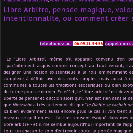
#maîtrise de sa destinée
,
#créer son futur
,
#entités bénéfiques
,
#entités
Libre Arbitre, pensée magique, volo
intentionnalité, ou comment créer
téléphonez au
06.09.11.94.56
(appel non s
Le "Libre Arbitre", même s'il apparait convenu d'en p
parfaitement acquis comme concept au tout venant, s'
désigner une notion existentielle à la fois éminemment e
complexe à définir avec des mots simples mais aussi à dé
communes à toutes les traditions ésotériques ou bien exot
du terme pour ce dernier. En effet, le "libre arbitre" est dev
liberté de penser et d'action alors qu'il n'en est rien dans le d
que
Nietzsche
a très justement dit que "
le Diable se cachait da
ici bien évidemment aussi encore plus le cas si l'on tient à 
niveaux ce qu'il en est… J'ai très souvent évoqué dans mes ar
libre arbitre - et il me semble aujourd'hui important de l'appr
tout un chacun le soin d'entrevoir toute la portée magique