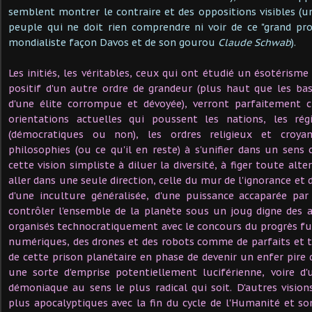
semblent montrer le contraire et des oppositions visibles (
peuple qui ne doit rien comprendre ni voir de ce "grand proj
mondialiste façon Davos et de son gourou
Claude Schwab
).
Les initiés, les véritables, ceux qui ont étudié un ésotérism
positif d'un autre ordre de grandeur (plus haut que les b
d'une élite corrompue et dévoyée), verront parfaitement c
orientations actuelles qui poussent les nations, les ré
(démocratiques ou non), les ordres religieux et croyan
philosophies (ou ce qu'il en reste) à s'unifier dans un sen
cette vision simpliste à diluer la diversité, à figer toute alte
aller dans une seule direction, celle du mur de l'ignorance et 
d'une inculture généralisée, d'une puissance accaparée p
contrôler l'ensemble de la planète sous un joug digne des 
organisés technocratiquement avec le concours du progrès f
numériques, des drones et des robots comme de parfaits et 
de cette prison planétaire en phase de devenir un enfer pire 
une sorte d'emprise potentiellement luciférienne, voire d
démoniaque au sens le plus radical qui soit. D'autres visio
plus apocalyptiques avec la fin du cycle de l'Humanité et s