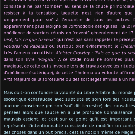
consiste à ne pas "tomber", au sens de la chute primordiale 
résister à la tentation, laquelle n'est rien d'autre que l
uniquement pour soi" à l'encontre de tous les autres. 
apparemment plus éloigné de l'orthodoxie des églises : la loi 
obédience de sorciers réunis en "covent" généralement de 1
lésé, fais ce que tu veux"
qui n'est pas sans rappeler le préce
voudras" de Rabelais
ou surtout bien évidemment le
Thelem
très fameux occultiste
Aleister Crowley : "Fais ce que tu veu
dans son livre
"Magick"
. A ce stade nous ne sommes plus 
magique, de celle qui s'invoque lors de travaux avec les rituels
d'obédience ésotérique), de cette Thelema ou volonté affirmée
Arts Majeurs de la sorcellerie ou des sortilèges affiliés à un 
Mais doit-on confondre la volonté du Libre Arbitre du monde
ésotérique échafaudée avec subtilité et soin lors des rituels
aucune conscience (en son "soi" dit terrestre) des causalité
pensées alors que l'autre en a une profonde Connaissance p
mauvais escient, et c'est sur ce point qu'il est important
représente l'intentionnalité consciente de modifier un contex
des choses dans un but précis, c'est la notion même de Magie