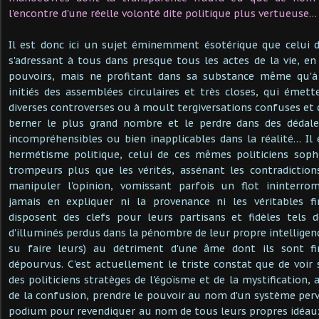
l'encontre d'une réelle volonté dite politique plus vertueuse…
Il est donc ici un sujet éminemment ésotérique que celui de
s'adressant à tous dans presque tous les actes de la vie, en
pouvoirs, mais ne profitant dans sa substance même qu'à 
initiés des assemblées circulaires et très closes, qui émet
diverses controverses ou à moult tergiversations confuses et
berner le plus grand nombre et le perdre dans des dédale
incompréhensibles ou bien inapplicables dans la réalité… Il
hermétisme politique, celui de ces mêmes politiciens sop
trompeurs plus que les vérités, assénant les contradiction
manipuler l'opinion, vomissant parfois un flot ininterro
jamais en expliquer ni la provenance ni les véritables f
disposent des clefs pour leurs partisans et fidèles tels 
d'illuminés perdus dans la pénombre de leur propre intelligen
su faire leurs) au détriment d'une âme dont ils sont f
dépourvus. C'est actuellement le triste constat que de voir
des politiciens stratèges de l'égoïsme et de la mystification, a
de la confusion, prendre le pouvoir au nom d'un système perve
podium pour revendiquer au nom de tous leurs propres idéau