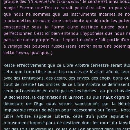
groupe des
"Illuminati de Thanateros"
, le cercle est ainsi bouc
magie ! Encore une fois, ce serait peut-être aller un peu vi
que nous ne sommes que les instruments incarnés de notr
marionnettes de notre âme consciente qui déroule les potent
existentielle sous la forme d'une destinée guidée pour 
perfectionner. C'est ici bien entendu l'hypothèse que nous
partie de notre propre Tout, lequel lui-même fait partie d'un
à l'image des poupées russes (sans entrer dans une polémi
cette fois-ci, quoi que…).
Reste effectivement que ce Libre Arbitre terrestre serait a
celui que l'on utilise pour les courses de lévriers afin de leur
avec des tentations, des désirs, des envies, des choix, bons 
tout de même ! Les limites de ce Libre Arbitre se définisse
ceux qui oseraient en outrepasser les bornes : au plus bas de
la déchéance, la dépravation et la mort, au plus haut degré d'
démesure de l'Ego nous serons sanctionnés par la Némé
implacable retour de bâton pour redescendre sur Terre… Not
Libre Arbitre s'appelle Liberté, celle d'un juste équilib
mouvement imposé par une destinée dont les murs du labyr
par des Lois Universelles, celles que l'on apprend dans les ce