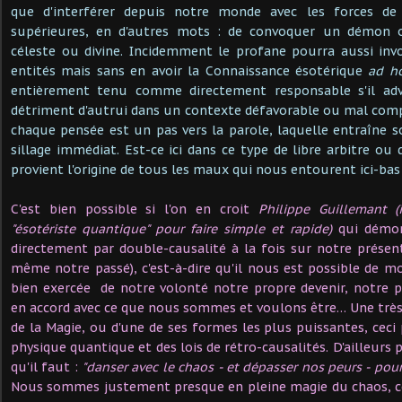
que d'interférer depuis notre monde avec les forces de 
supérieures, en d'autres mots : de convoquer un démon 
céleste ou divine. Incidemment le profane pourra aussi in
entités mais sans en avoir la Connaissance ésotérique
ad h
entièrement tenu comme directement responsable s'il adve
détriment d'autrui dans un contexte défavorable ou mal compri
chaque pensée est un pas vers la parole, laquelle entraîne s
sillage immédiat. Est-ce ici dans ce type de libre arbitre ou
provient l'origine de tous les maux qui nous entourent ici-bas
C'est bien possible si l'on en croit
Philippe Guillemant (
"ésotériste quantique" pour faire simple et rapide)
qui démon
directement par double-causalité à la fois sur notre présen
même notre passé), c'est-à-dire qu'il nous est possible de mo
bien exercée de notre volonté notre propre devenir, notre 
en accord avec ce que nous sommes et voulons être… Une très
de la Magie, ou d'une de ses formes les plus puissantes, ceci 
physique quantique et des lois de rétro-causalités. D'ailleurs po
qu'il faut :
"danser avec le chaos - et dépasser nos peurs - pou
Nous sommes justement presque en pleine magie du chaos, c