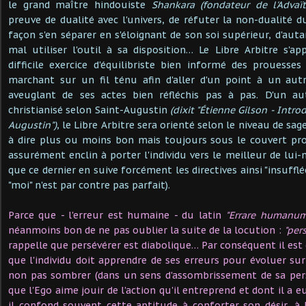
le grand maître hindouiste
Shankara (fondateur de l'Advaï
preuve de dualité avec l'univers, de réfuter la non-dualité d
façon s'en séparer en s'éloignant de son soi supérieur, d'autan
mal utiliser l'outil à sa disposition… Le Libre Arbitre s'a
difficile exercice d'équilibriste bien informé des prouesses
marchant sur un fil ténu afin d'aller d'un point à un autr
aveuglant de ses actes bien réfléchis pas à pas. D'un au
christianisé selon Saint-Augustin
(dixit "Étienne Gilson - Intro
Augustin")
, le Libre Arbitre sera orienté selon le niveau de sag
à dire plus ou moins bon mais toujours sous le couvert pro
assurément enclin à porter l'individu vers le meilleur de lu
que ce dernier en suive forcément les directives ainsi "insufflée
"moi" n'est par contre pas parfait).
Parce que - l'erreur est humaine - du latin
"Errare humanu
néanmoins bon de ne pas oublier la suite de la locution :
"per
rappelle que persévérer est diabolique… Par conséquent il est
que l'individu doit apprendre de ses erreurs pour évoluer sur
non pas sombrer (dans un sens d'assombrissement de sa pe
que l'Ego aime jouir de l'action qu'il entreprend et dont il a e
il confond souvent cette aptitude à conforter son désir, à l'