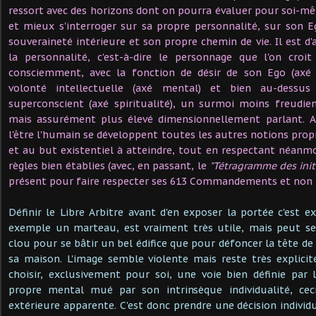
ressort avec des horizons dont on pourra évaluer pour soi-mêm
et mieux s'interroger sur sa propre personnalité, sur son 
souveraineté intérieure et son propre chemin de vie. Il est d'ai
la personnalité, c'est-à-dire le personnage que l'on croi
consciemment, avec la fonction de désir de son Ego (axé pl
volonté intellectuelle (axé mental) et bien au-dessus
superconscient (axé spiritualité), un surmoi moins freudien
mais assurément plus élevé dimensionnellement parlant. Ain
l'être l'humain se développent toutes les autres notions propr
et au but existentiel à atteindre, tout en respectant néanmoi
règles bien établies (avec, en passant, le
"Tétragramme des init
présent pour faire respecter ses 613 Commandements et non 
Définir le Libre Arbitre avant d'en exposer la portée c'est e
exemple un marteau, est vraiment très utile, mais peut se
clou pour se bâtir un bel édifice que pour défoncer la tête de 
sa maison. L'image semble violente mais reste très explicite 
choisir, exclusivement pour soi, une voie bien définie par
propre mental mué par son intrinsèque individualité, cec
extérieure apparente. C'est donc prendre une décision individ