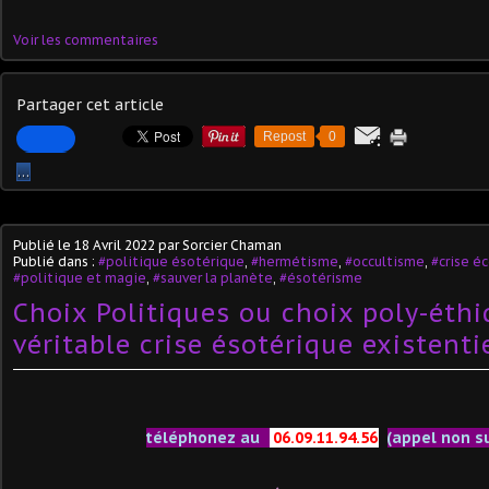
Voir les commentaires
Partager cet article
Repost
0
…
Publié le
18 Avril 2022
par Sorcier Chaman
Publié dans :
#politique ésotérique
,
#hermétisme
,
#occultisme
,
#crise 
#politique et magie
,
#sauver la planète
,
#ésotérisme
Choix Politiques ou choix poly-éthi
véritable crise ésotérique existentie
téléphonez au
06.09.11.94.56
(appel non s