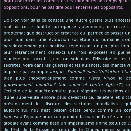
pour conforter les conflits et les faire durer le temps qu'il
oppositions, pour ne pas dire pour enterrer les opposants…
Doit-on voir dans ce constat une "autre guerre plus ancestra
mal, de cette dualité qui oppose violemment, de cette tr
problématique destruction créatrice qui permet de passer un 
plus loin dans une évolution sociétale ou humaine d'o
paradoxalement plus positives repoussant un peu plus loin 
leur retranchement celles-ci une fois exposées en pleine
manière plus occulte, doit-on voir dans l'Histoire et les t
secrètes, voire dans les guerres et les alliances, des manœu
le pense par exemple
Jacques Sourmail (dans "Initiation à la 
bien plus théocratiquement comme
Pierre Virion
le p
gouvernement mondial ? Une super et contre église ?")
une
l'échelle de la planète entière pour régenter les nations et
d'une super-élite encore plus dévastatrice, délétère et dicta
présentement les discours des sectaires mondialistes qu
aujourd'hui, nul n'est besoin d'être perçu comme un 
Monast
à l'époque pour comprendre la marche forcée vers une
globale ayant comme base un impérialisme unifié (celui de l'
de l'Est de la Russie et celui de la Chine), même si ap