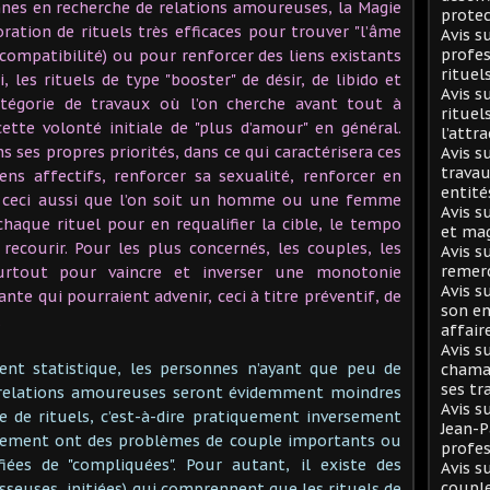
nes en recherche de relations amoureuses, la Magie
protec
oration de rituels très efficaces pour trouver "l’âme
Avis 
profes
ompatibilité) ou pour renforcer des liens existants
rituel
, les rituels de type "booster" de désir, de libido et
Avis s
atégorie de travaux où l’on cherche avant tout à
rituel
ette volonté initiale de "plus d’amour" en général.
l’attr
 ses propres priorités, dans ce qui caractérisera ces
Avis s
travau
iens affectifs, renforcer sa sexualité, renforcer en
entité
n ceci aussi que l’on soit un homme ou une femme
Avis s
haque rituel pour en requalifier la cible, le tempo
et mag
recourir. Pour les plus concernés, les couples, les
Avis s
remer
surtout pour vaincre et inverser une monotonie
Avis s
te qui pourraient advenir, ceci à titre préventif, de
son en
.
affair
Avis s
nt statistique, les personnes n’ayant que peu de
chaman
ses tr
 relations amoureuses seront évidemment moindres
Avis s
de rituels, c’est-à-dire pratiquement inversement
Jean-
ustement ont des problèmes de couple importants ou
profes
iées de "compliquées". Pour autant, il existe des
Avis s
coupl
seuses, initiées) qui comprennent que les rituels de