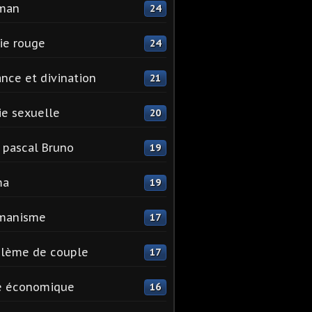
man
24
ie rouge
24
nce et divination
21
e sexuelle
20
 pascal Bruno
19
ma
19
manisme
17
blème de couple
17
e économique
16