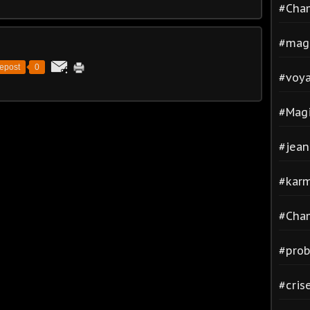
#Cha
#mag
epost
0
#voya
#Magi
#jean
#kar
#Cha
#pro
#cris