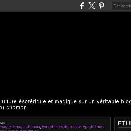
ulture ésotérique et magique sur un véritable bl
ier chaman
man
ETU
 magie
,
#magie d'amour
,
#problèmes de couple
,
#problèmes