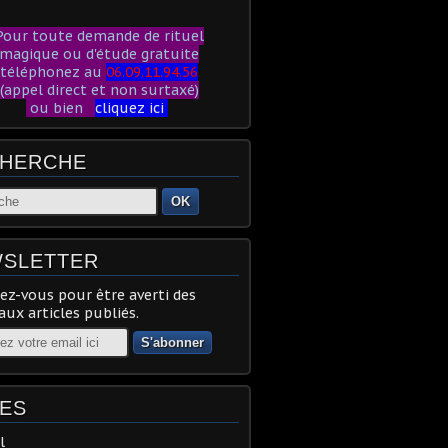
our toute demande de rituel
magique ou d'étude gratuite
téléphonez au
06.09.11.94.56
(appel direct et non surtaxé)
ou bien
cliquez ici
HERCHE
OK
SLETTER
z-vous pour être averti des
ux articles publiés.
ES
l