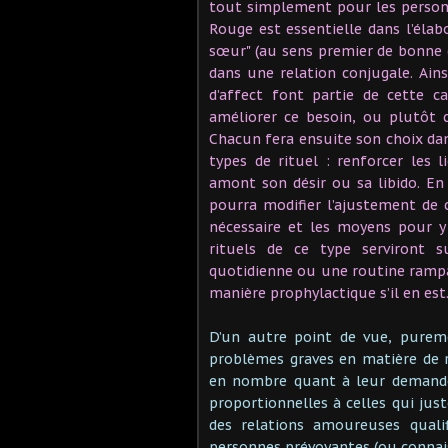
tout simplement pour les person
Rouge est essentielle dans l’élab
sœur" (au sens premier de bonne c
dans une relation conjugale. Ainsi
d’affect font partie de cette c
améliorer ce besoin, ou plutôt c
Chacun fera ensuite son choix dans
types de rituel : renforcer les l
amont son désir ou sa libido. E
pourra modifier l’ajustement de c
nécessaire et les moyens pour y 
rituels de ce type serviront 
quotidienne ou une routine rampan
manière prophylactique s’il en est
D’un autre point de vue, pureme
problèmes graves en matière de
en nombre quant à leur demande 
proportionnelles à celles qui j
des relations amoureuses qualif
personnes prévoyantes (ou connais