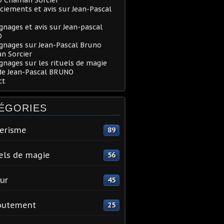
iements et avis sur Jean-Pascal
nages et avis sur Jean-pascal
O
gnages sur Jean-Pascal Bruno
n Sorcier
nages sur les rituels de magie
de Jean-Pascal BRUNO
ct
ÉGORIES
erisme
89
els de magie
56
ur
45
outement
25