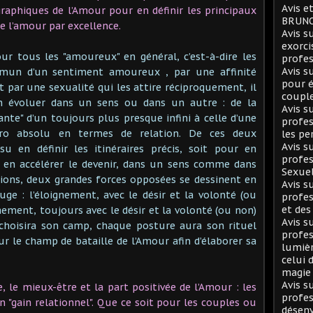
Avis e
aphiques de l’Amour pour en définir les principaux
BRUNO
e l’amour par excellence.
Avis 
exorci
our tous les "amoureux" en général, c’est-à-dire les
profes
Avis 
ommun d’un sentiment amoureux , par une affinité
pour é
 par une sexualité qui les attire réciproquement, il
coupl
ion évoluer dans un sens ou dans un autre : de la
Avis 
ante" d’un toujours plus presque infini à celle d’une
profes
éro absolu en termes de relation. De ces deux
les pe
Avis 
u en définir les itinéraires précis, soit pour en
profes
 en accélérer le devenir, dans un sens comme dans
Sexuel
tions, deux grandes forces opposées se dessinent en
Avis 
e : l’éloignement, avec le désir et la volonté (ou
profes
et des
hement, toujours avec le désir et la volonté (ou non)
Avis 
n choisira son camp, chaque posture aura son rituel
profes
ur le champ de bataille de l’Amour afin d’élaborer sa
lumièr
celui 
magie
Avis 
le mieux-être et la part positivée de l’Amour : les
profes
n "gain relationnel". Que ce soit pour les couples ou
désen