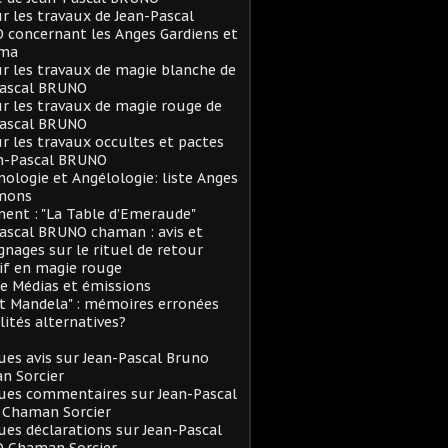
ur les travaux de Jean-Pascal
concernant les Anges Gardiens et
rma
ur les travaux de magie blanche de
Pascal BRUNO
ur les travaux de magie rouge de
Pascal BRUNO
ur les travaux occultes et pactes
an-Pascal BRUNO
logie et Angélologie: liste Anges
mons
ent : "La Table d'Emeraude"
ascal BRUNO chaman : avis et
nages sur le rituel de retour
if en magie rouge
e Médias et émissions
et Mandela" : mémoires erronées
lités alternatives?
es avis sur Jean-Pascal Bruno
n Sorcier
ues commentaires sur Jean-Pascal
 Chaman Sorcier
es déclarations sur Jean-Pascal
 Chaman Sorcier