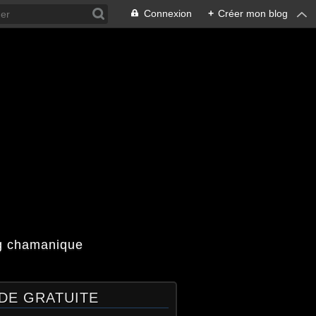
Connexion
+
Créer mon blog
og chamanique
DE GRATUITE