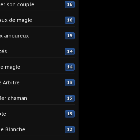
er son couple
16
aux de magie
16
ix amoureux
15
tés
14
te magie
14
e Arbitre
13
ier chaman
13
ple
13
e Blanche
12