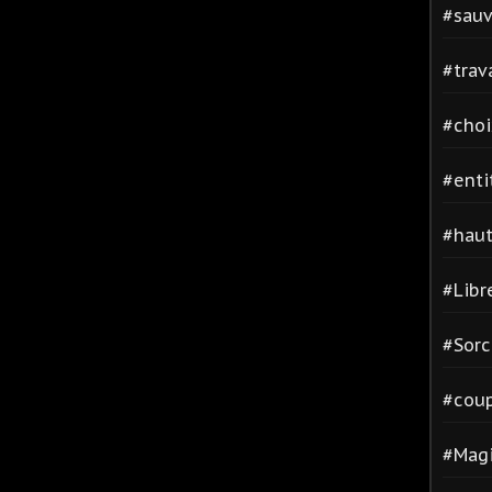
#sauv
#trav
#cho
#enti
#hau
#Libr
#Sorc
#cou
#Magi