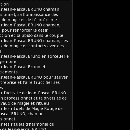
tion
sur Jean-Pascal BRUNO chaman
sionnel, sa Connaissance des
s de magie et de l'ésotérisme
ur Jean-Pascal BRUNO chaman,
s pour renforcer le désir,
action et la libido dans le couple
ur Jean-Pascal BRUNO chaman, ses
x de magie et contacts avec des
s
ur Jean-Pascal Bruno en sorcellerie
ie noire
ur Jean-Pascal Bruno et
ciements
ur Jean-Pascal BRUNO pour sauver
treprise et faire fructifier ses
es
ur l'activité de Jean-Pascal BRUNO
 professionnel et la diversité de
avaux de magie et rituels
ur les rituels de Magie Rouge de
Pascal BRUNO, chaman
sionnel
ur les rituels d'harmonie du
e de Jean-Pascal BRUNO