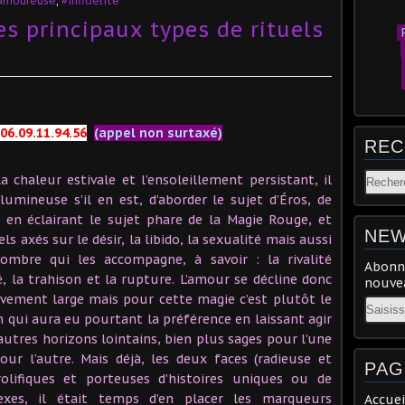
 amoureuse
,
#infidélité
es principaux types de rituels
P
06.09.11.94.56
(appel non surtaxé)
REC
haleur estivale et l’ensoleillement persistant, il
lumineuse s’il en est, d’aborder le sujet d’Éros, de
n en éclairant le sujet phare de la Magie Rouge, et
NEW
s axés sur le désir, la libido, la sexualité mais aussi
ombre qui les accompagne, à savoir : la rivalité
Abonne
té, la trahison et la rupture. L’amour se décline donc
nouvea
ivement large mais pour cette magie c’est plutôt le
Email
qui aura eu pourtant la préférence en laissant agir
autres horizons lointains, bien plus sages pour l’une
ur l’autre. Mais déjà, les deux faces (radieuse et
PAG
olifiques et porteuses d’histoires uniques ou de
exes, il était temps d’en placer les marqueurs
Accuei