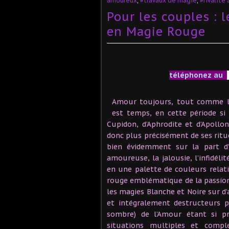
amoureux
,
#travaux de magie
,
#rivalité
Pour les couples : l
en Magie Rouge
téléphonez au
Amour toujours, tout comme la c
est temps, en cette période si 
Cupidon, d’Aphrodite et d’Apollo
donc plus précisément de ses rituel
bien évidemment sur la part d’
amoureuse, la jalousie, l’infidéli
en une palette de couleurs relat
rouge emblématique de la passion 
les magies Blanche et Noire sur d’
et intégralement destructeurs po
sombre) de l’Amour étant si pr
situations multiples et compl