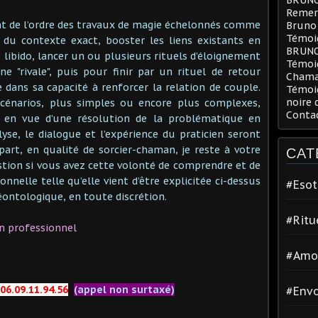
Remerc
nt de l’ordre des travaux de magie échelonnés comme
Bruno
Témoig
 du contexte exact, booster les liens existants en
BRUN
e libido, lancer un ou plusieurs rituels d’éloignement
Témoi
 "rivale", puis pour finir par un rituel de retour
Chama
e dans sa capacité à renforcer la relation de couple.
Témoig
noire 
 scénarios, plus simples ou encore plus complexes,
Conta
s en vue d’une résolution de la problématique en
lyse, le dialogue et l’expérience du praticien seront
art, en qualité de sorcier-chaman, je reste à votre
CAT
stion si vous avez cette volonté de comprendre et de
nelle telle qu’elle vient d’être explicitée ci-dessus
#Esot
ontologique, en toute discrétion.
#Ritu
n professionnel
#Amo
06.09.11.94.56
(appel non surtaxé)
#Env