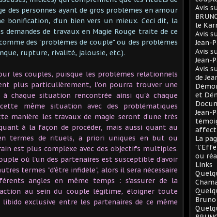
Avis s
age des personnes ayant de gros problèmes en amour
BRUNO 
 bonification, d’un bien vers un mieux. Ceci dit, la
le Ka
es demandes de travaux en Magie Rouge traite de ce
Avis s
re comme des "problèmes de couple" ou des problèmes
Jean-
Avis s
e, rupture, rivalité, jalousie, etc.).
Jean-
Avis s
our les couples, puisque les problèmes relationnels
de Je
ent plus particulièrement, l’on pourra trouver une
Démono
et Dé
s à chaque situation rencontrée ainsi qu’à chaque
Docum
 cette même situation avec des problématiques
Jean-P
tte manière les travaux de magie seront d’une très
témoig
quant à la façon de procéder, mais aussi quant au
affect
en termes de rituels, a priori uniques en but ou
La pag
"l'Eff
rrain est plus complexe avec des objectifs multiples.
ou réa
ouple où l’un des partenaires est susceptible d’avoir
Links
utres termes "d’être infidèle", alors il sera nécessaire
Quelqu
ifférents angles en même temps : s’assurer de la
Chama
Quelq
traction au sein du couple légitime, éloigner toute
Bruno
e libido exclusive entre les partenaires de ce même
Quelqu
BRUNO