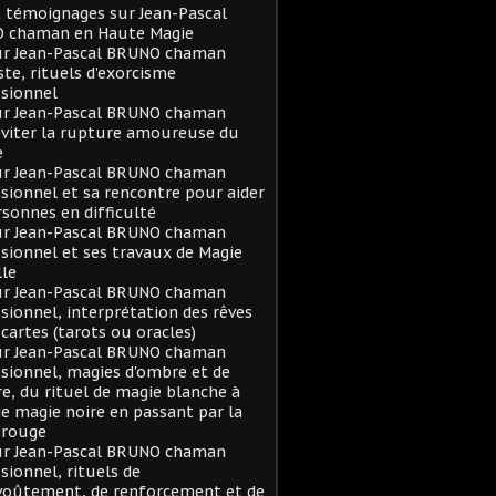
t témoignages sur Jean-Pascal
 chaman en Haute Magie
sur Jean-Pascal BRUNO chaman
ste, rituels d’exorcisme
sionnel
sur Jean-Pascal BRUNO chaman
viter la rupture amoureuse du
e
sur Jean-Pascal BRUNO chaman
sionnel et sa rencontre pour aider
rsonnes en difficulté
sur Jean-Pascal BRUNO chaman
sionnel et ses travaux de Magie
le
sur Jean-Pascal BRUNO chaman
sionnel, interprétation des rêves
 cartes (tarots ou oracles)
sur Jean-Pascal BRUNO chaman
sionnel, magies d'ombre et de
e, du rituel de magie blanche à
de magie noire en passant par la
 rouge
sur Jean-Pascal BRUNO chaman
sionnel, rituels de
voûtement, de renforcement et de