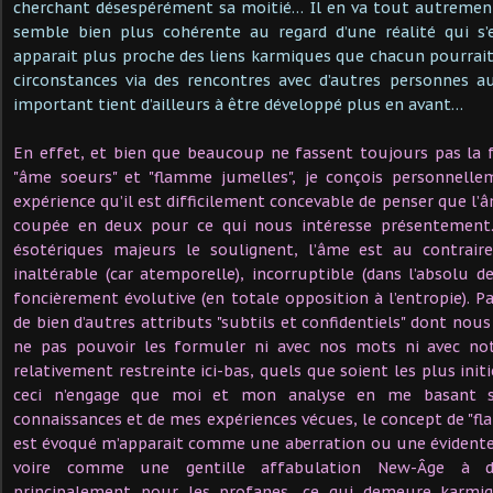
cherchant désespérément sa moitié… Il en va tout autremen
semble bien plus cohérente au regard d’une réalité qui s
apparait plus proche des liens karmiques que chacun pourrait
circonstances via des rencontres avec d’autres personnes a
important tient d’ailleurs à être développé plus en avant…
En effet, et bien que beaucoup ne fassent toujours pas la 
"âme soeurs" et "flamme jumelles", je conçois personnell
expérience qu’il est difficilement concevable de penser que l’â
coupée en deux pour ce qui nous intéresse présentement.
ésotériques majeurs le soulignent, l’âme est au contraire
inaltérable (car atemporelle), incorruptible (dans l’absolu
foncièrement évolutive (en totale opposition à l’entropie). Pa
de bien d’autres attributs "subtils et confidentiels" dont no
ne pas pouvoir les formuler ni avec nos mots ni avec not
relativement restreinte ici-bas, quels que soient les plus initi
ceci n’engage que moi et mon analyse en me basant s
connaissances et de mes expériences vécues, le concept de "fl
est évoqué m’apparait comme une aberration ou une évidente 
voire comme une gentille affabulation New-Âge à des
principalement pour les profanes, ce qui demeure karm