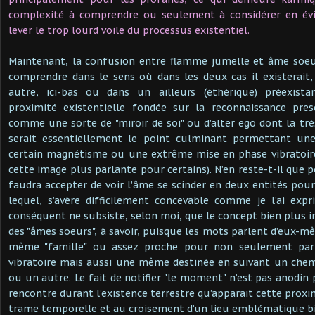
complexité à comprendre ou seulement à considérer en év
lever le trop lourd voile du processus existentiel.
Maintenant, la confusion entre flamme jumelle et âme soe
comprendre dans le sens où dans les deux cas il existera
autre, ici-bas ou dans un ailleurs (éthérique) préexista
proximité existentielle fondée sur la reconnaissance pre
comme une sorte de "miroir de soi" ou d’alter ego dont la trè
serait essentiellement le point culminant permettant une
certain magnétisme ou une extrême mise en phase vibratoire 
cette image plus parlante pour certains). N’en reste-t-il que 
faudra accepter de voir l’âme se scinder en deux entités pour
lequel, s’avère difficilement concevable comme je l’ai ex
conséquent ne subsiste, selon moi, que le concept bien plus i
des "âmes soeurs", à savoir, puisque les mots parlent d’eux-m
même "famille" ou assez proche pour non seulement pa
vibratoire mais aussi une même destinée en suivant un che
ou un autre. Le fait de notifier "le moment" n’est pas anodin
rencontre durant l’existence terrestre qu’apparait cette prox
trame temporelle et au croisement d’un lieu emblématique bie