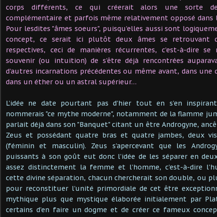
corps différents, ce qui créerait alors une sorte d
complémentaire et parfois même relativement opposé dans la
Pour lesdites "âmes soeurs", puisqu’elles aussi sont logiquem
concept, ce serait ici plutôt deux âmes se retrouvant d
respectives, ceci de manières récurrentes, c’est-à-dire se
souvenir (ou intuition) de s’être déjà rencontrées aupara
d’autres incarnations précédentes ou même avant, dans une 
dans un éther ou un astral supérieur…
L’idée ne date pourtant pas d’hier tout en s’en inspiran
nommerais "ce mythe moderne", notamment de la flamme jume
parlait déjà dans son "Banquet" citant un être Androgyne, ancê
Zeus et possédant quatre bras et quatre jambes, deux vis
(féminin et masculin). Zeus s’apercevant que les Androg
puissants à son goût eut donc l’idée de les séparer en deu
assez distinctement la femme et l’homme, c’est-à-dire l’h
cette divine séparation, chacun chercherait son double, ou pl
pour reconstituer l’unité primordiale de cet être exceptionn
mythique plus que mystique élaborée initialement par Pla
certains d’en faire un dogme et de créer ce fameux conce