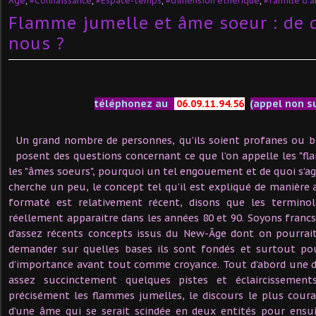
Âge
,
#Connaissance
,
#Espace-temps
,
#dimension éthérique
,
#famille d'
Flamme jumelle et âme soeur : de 
nous ?
téléphonez au
06.09.11.94.56
(appel non s
Un grand nombre de personnes, qu’ils soient profanes ou bie
posent des questions concernant ce que l’on appelle les "f
les "âmes soeurs", pourquoi un tel engouement et de quoi s’agi
cherche un peu, le concept tel qu’il est expliqué de manière 
formaté est relativement récent, disons que les termin
réellement apparaitre dans les années 80 et 90. Soyons francs,
d’assez récents concepts issus du New-Âge dont on pourrai
demander sur quelles bases ils sont fondés et surtout pou
d’importance avant tout comme croyance. Tout d’abord une d
assez succinctement quelques pistes et éclaircissemen
précisément les flammes jumelles, le discours le plus courant
d’une âme qui se serait scindée en deux entités pour ensui