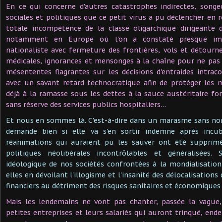
En ce qui concerne d'autres catastrophes indirectes, songe
sociales et politiques que ce petit virus a pu déclencher en 
totale incompétence de la classe oligarchique dirigeante 
notamment en Europe où l'on a constaté presque im
nationaliste avec fermeture des frontières, vols et détour
médicales, ignorances et mensonges à la chaîne pour ne pas di
mésententes flagrantes sur les décisions d'entraides intra
avec un savant retard technocratique afin de protéger les 
déjà à la ramasse sous les dettes à la sauce austéritaire fo
sans réserve des services publics hospitaliers…
Et nous en sommes là. C'est-à-dire dans un marasme sans no
demande bien si elle va s'en sortir indemne après incub
réanimations qui auraient pu les sauver ont été supprimé
politiques néolibérales incontrôlables et généralisées.
idéologique de nos sociétés confrontées à la mondialisatio
elles en dévoilant l'illogisme et l'insanité des délocalisatio
financiers au détriment des risques sanitaires et économiques
Mais les lendemains ne vont pas chanter, passée la vague
petites entreprises et leurs salariés qui auront trinqué, end