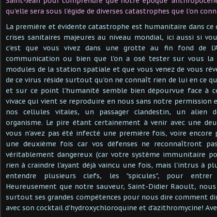
Saint-Jean pour comprendre que notre époque "anthropocène"
qu'elle sera sous l'égide de diverses catastrophes que l'on con
La première et évidente catastrophe est humanitaire dans c
crises sanitaires majeures au niveau mondial, ici aussi si vo
c'est que vous vivez dans une grotte au fin fond de l
communication ou bien que l'on a osé tester sur vous la 
modules de la station spatiale et que vous venez de vous réve
de ce virus réside surtout qu'on ne connaît rien de lui en ce qu
et sur ce point l'humanité semble bien dépourvue face à c
vivace qui vient se reproduire en nous sans notre permission 
nos cellules vitales, un passager clandestin, un alien 
organisme. Le pire étant certainement à venir avec une deu
vous n'avez pas été infecté une première fois, voire encore p
une deuxième fois car vos défenses ne reconnaîtront pa
véritablement dangereux (car votre système immunitaire pour
rien à craindre l'ayant déjà vaincu une fois, mais l'intrus à pl
entendre plusieurs clefs, les "spicules", pour entrer
Heureusement que notre sauveur, Saint-Didier Raoult, nous 
surtout ses grandes compétences pour nous dire comment dim
avec son cocktail d'hydroxychloroquine et d'azithromycine! Ave