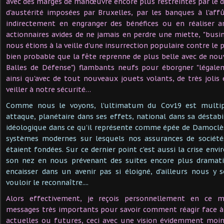
avec des marges de manœuvre encore plus restreintes par le 
d'austérité imposées par Bruxelles, par les banques à l'aff
indirectement en engranger des bénéfices ou en réaliser ar
actionnaires avides de ne jamais en perdre une miette, "busin
nous étions à la veille d'une insurrection populaire contre le p
bien probable que la fête reprenne de plus belle avec de no
Balles de Défense") flambants neufs pour éborgner "légalem
ainsi qu'avec de tout nouveaux jouets volants, de très joli
veiller à notre sécurité…
Comme nous le voyons, l'ultimatum du Cov19 est multipl
attaque, planétaire dans ses effets, national dans sa déstabil
idéologique dans ce qu'il représente comme épée de Damoclè
systèmes modernes sur lesquels nos assurances de sociétés
étaient fondées. Sur ce dernier point c'est aussi la crise en
son nez en nous prévenant des suites encore plus dramati
encaisser dans un avenir pas si éloigné, d'ailleurs nous y
vouloir le reconnaître....
Alors effectivement, je reçois personnellement en c
messages très importants pour savoir comment réagir face à 
actuelles ou futures, ceci avec une vision évidemment moi