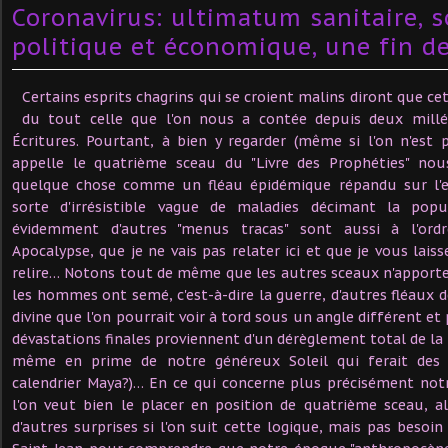
Coronavirus: ultimatum sanitaire, so
politique et économique, une fin de
Certains esprits chagrins qui se croient malins diront que cet
du tout celle que l'on nous a contée depuis deux millén
Écritures. Pourtant, à bien y regarder (même si l'on n'est 
appelle le quatrième sceau du "Livre des Prophéties" nou
quelque chose comme un fléau épidémique répandu sur l'
sorte d'irrésistible vague de maladies décimant la popu
évidemment d'autres "menus tracas" sont aussi à l'ord
Apocalypse, que je ne vais pas relater ici et que je vous laisse 
relire… Notons tout de même que les autres sceaux n'apport
les hommes ont semé, c'est-à-dire la guerre, d'autres fléaux d
divine que l'on pourrait voir à tord sous un angle différent et
dévastations finales proviennent d'un dérèglement total de la
même en prime de notre généreux Soleil qui ferait des s
calendrier Maya?)… En ce qui concerne plus précisément notr
l'on veut bien le placer en position de quatrième sceau, al
d'autres surprises si l'on suit cette logique, mais pas besoin 