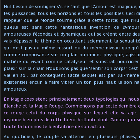
Nul besoin de souligner s'il se faut que l'Amour est magique, q
les puissances, tous les horizons et tous les possibles. Ceci di
rappeler que le Monde tourne grâce à cette force; que l'Hu
qu'elle est sans cette fantastique invention de l'Amour
amoureuses fécondes et dynamiques qui se créent entre deu
vais dépasser le thème en occultant sciemment la sexualit
qui n'est pas du même ressort ou du même niveau quoiqu'il
comme composante sur un plan purement physique, agissa
matière du vivant comme catalyseur et substrat nourricier 
plaisir sur la chair. N'oublions pas que "sentir son corps" c'est
Vie en soi, par conséquent l'acte sexuel est par lui-même
existentiel enclin à faire vibrer un ton plus haut le son 
amoureux.
En Magie coexistent principalement deux typologies qui nous i
Blanche et la Magie Rouge. Commençons par cette dernière e
ce rouge celui du corps physique sur lequel elle va agir.
rayonne bien plus de cette lueur brillante dont l'Amour pur s
toute la luminosité bienfaitrice de son action.
Au quotidien, le couple va alterner en plusieurs phases, n