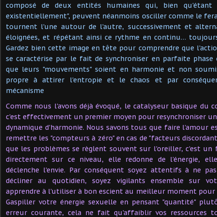
composé de deux entités humaines qui, bien qu'étant 
existentiellement", peuvent néanmoins osciller comme le fera
tournent l'une autour de l'autre, successivement et alter
éloignées, et répétant ainsi ce rythme en continu… toujours
Gardez bien cette image en tête pour comprendre que l'acti
se caractérise par le fait de synchroniser en parfaite phase 
que leurs "mouvements" soient en harmonie et non soumis
propre à attirer l'entropie et le chaos et par conséque
mécanisme
Comme nous l'avons déjà évoqué, le catalyseur basique du co
c'est effectivement un premier moyen pour resynchroniser un
dynamique d'harmonie. Nous savons tous que faire l'amour e
remettre les "compteurs à zéro" en cas de "facteurs discordants"
que les problèmes se règlent souvent sur l'oreiller, c'est un 
directement sur ce niveau, elle redonne de l'énergie, elle
déclenche l'envie. Par conséquent soyez attentifs à ne pas
décliner au quotidien, soyez vigilants ensemble sur v
apprendre à l'utiliser à bon escient au meilleur moment pour
Gaspiller votre énergie sexuelle en pensant "quantité" plut
erreur courante, cela ne fait qu'affaiblir vos ressources 