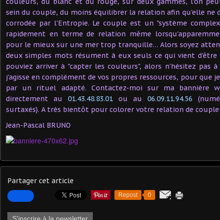
couleurs, du blanc et du rouge, sur deux gammes, l'on peut
sein du couple, du moins équilibrer la relation afin qu'elle ne 
corrodée par l'Entropie. Le couple est un "système complexe
rapidement en terme de relation même lorsqu’apparemme
pour le mieux sur une mer trop tranquille… Alors soyez attent
deux simples mots résument à eux seuls ce qui vient d'être d
pouviez arriver à "capter les couleurs", alors n'hésitez pas
j'agisse en complément de vos propres ressources, pour que je
par un rituel adapté. Contactez-moi sur ma bannière w
directement au
01.43.48.83.01
ou au
06.09.11.94.56
(numér
surtaxés). A très bientôt pour colorer votre relation de couple 
Jean-Pascal BRUNO
Partager cet article
Repost
0
S'inscrire à la newsletter