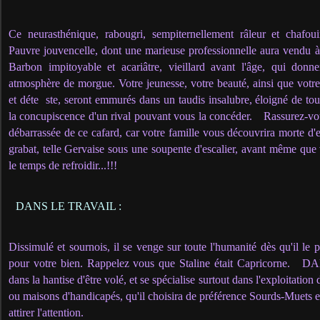
Ce neurasthénique, rabougri, sempiternellement râleur et chafou
Pauvre jouvencelle, dont une marieuse professionnelle aura vendu à
Barbon impitoyable et acariâtre, vieillard avant l'âge, qui donn
atmosphère de morgue. Votre jeunesse, votre beauté, ainsi que votre j
et déte
ste, seront emmurés dans un taudis insalubre, éloigné de tout
la concupiscence d'un rival pouvant vous la concéder.
Rassurez-vo
débarrassée de ce cafard, car votre famille vous découvrira morte d'e
grabat, telle Gervaise sous une soupente d'escalier, avant même que 
le temps de refroidir...!!!
DANS LE TRAVAIL :
Dissimulé et sournois, il se venge sur toute l'humanité dès qu'il le 
pour votre bien. Rappelez vous que Staline était Capricorne.
DA
dans la hantise d'être volé, et se spécialise surtout dans l'exploitatio
ou maisons d'handicapés, qu'il choisira de préférence Sourds-Muets 
attirer l'attention.