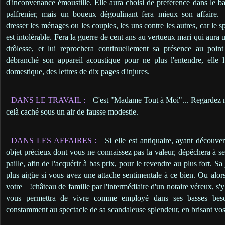
d'inconvenance émoustille. Elle aura choisi de préférence dans le b
palfrenier, mais un boueux dégoulinant fera mieux son affaire.
dresser les ménages ou les couples, les uns contre les autres, car le s
est intolérable. Fera la guerre de cent ans au vertueux mari qui aura u
drôlesse, et lui reprochera continuellement sa présence au point
débranché son appareil acoustique pour ne plus l'entendre, elle lu
domestique, des lettres de dix pages d'injures.
DANS LE TRAVAIL :
C'est "Madame Tout à Moi"... Regardez mo
celà caché sous un air de fausse modestie.
DANS LES AFFAIRES :
Si elle est antiquaire, ayant découv
objet précieux dont vous ne connaissez pas la valeur, dépêchera à 
paille, afin de l'acquérir à bas prix, pour le revendre au plus fort. S
plus aigüe si vous avez une attache sentimentale à ce bien. Ou alor
votre
!château de famille par l'intermédiaire d'un notaire véreux, s'y
vous permettra de vivre comme employé dans ses basses beso
constamment au spectacle de sa scandaleuse splendeur, en brisant vos