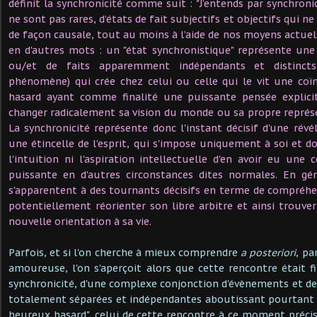
définit la synchronicité comme suit : "J’entends par synchronic
ne sont pas rares, d’états de fait subjectifs et objectifs qui n
de façon causale, tout au moins à l’aide de nos moyens actuels"
en d'autres mots : un "état synchronistique" représente un
ou/et de faits apparemment indépendants et distincts
phénomène) qui crée chez celui ou celle qui le vit une co
hasard ayant comme finalité une puissante pensée explici
changer radicalement sa vision du monde ou sa propre repré
La synchronicité représente donc l'instant décisif d'une révé
une étincelle de l'esprit, qui s'impose uniquement à soi et d
l'intuition ni l'aspiration intellectuelle d'en avoir eu une 
puissante en d'autres circonstances dites normales. En gén
s'apparentent à des tournants décisifs en terme de compréhe
potentiellement réorienter son libre arbitre et ainsi trouve
nouvelle orientation à sa vie.
Parfois, et si l'on cherche à mieux comprendre
a posteriori
, pa
amoureuse, l'on s'aperçoit alors que cette rencontre était f
synchronicité, d'une complexe conjonction d'évènements et de
totalement séparées et indépendantes aboutissant pourtant 
heureux hasard", celui de cette rencontre à ce moment précis 