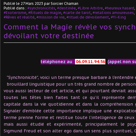
Publié le
27 Mars 2023
par Sorcier Chaman
Publié dans :
#synchronicités
,
#destinée
,
#Libre Arbitre
,
#heureux hasard
,
#Esoterisme
,
#Rituels de magie
,
#carte de tarot
,
#relations amoureuses
,
#Rêves et réalité
,
#mission de vie
,
#rituel de dévoilement
,
#Yi-King
Comment la Magie révèle vos synch
dévoilant votre destinée
téléphonez au
06.09.11.94.56
(appel non s
"Synchronicité", voici un terme presque barbare à l'entendre
brouillard linguistique pour un très grand nombre de pers
vous aussi lecteur de cet article, et qui pourtant devrait as
toutes les têtes bien faites tant ce qu'il représente de
capitale dans la vie quotidienne et dans la compréhension g
Signaler d'emblée cette importance implique une explicati
terme prenne forme et restitue toute l'intelligence de ceux q
mais aussi étudié et expérimenté, principalement le psyc
Sigmund Freud et son alter ego dans un sens plus spirituel, C