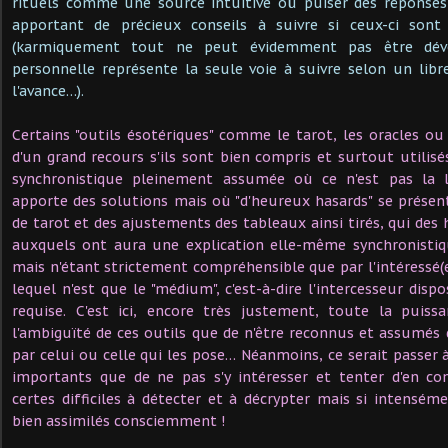
rituels comme une source intuitive où puiser des réponses 
apportant de précieux conseils à suivre si ceux-ci sont
(karmiquement tout ne peut évidemment pas être dévo
personnelle représente la seule voie à suivre selon un libr
l'avance…).
Certains "outils ésotériques" comme le tarot, les oracles ou
d'un grand recours s'ils sont bien compris et surtout utilisé
synchronistique pleinement assumée où ce n'est pas la l
apporte des solutions mais où "d'heureux hasards" se présent
de tarot et des ajustements des tableaux ainsi tirés, qui de
auxquels ont aura une explication elle-même synchronisti
mais n'étant strictement compréhensible que par l'intéressé(e) 
lequel n'est que le "médium", c'est-à-dire l'intercesseur dis
requise. C'est ici, encore très justement, toute la puiss
l'ambiguïté de ces outils que de n'être reconnus et assumés
par celui ou celle qui les pose… Néanmoins, ce serait passer 
importants que de ne pas s'y intéresser et tenter d'en com
certes difficiles à détecter et à décrypter mais si intensém
bien assimilés consciemment !