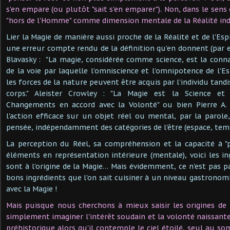
s'en empare (ou plutôt "sait s'en emparer"). Non, dans le sens 
"hors de l'Homme" comme dimension mentale de la Réalité in
Lier la Magie de manière aussi proche de la Réalité et de l'Es
une erreur compte rendu de la définition qu'en donnent (par e
Blavasky : "La magie, considérée comme science, est la conna
de la voie par laquelle l’omniscience et l’omnipotence de l’E
les forces de la nature peuvent être acquis par l’individu tandi
corps." Aleister Crowley : "La Magie est la Science et l
Changements en accord avec la Volonté" ou bien Pierre A. 
l'action efficace sur un objet réel ou mental, par la parole,
pensée, indépendamment des catégories de l'être (espace, temps
La perception du Réel, sa compréhension et la capacité à "
éléments en représentation intérieure (mentale), voici les in
sont à l'origine de la Magie… Mais évidemment, ce n'est pas p
bons ingrédients que l'on sait cuisiner à un niveau gastronom
avec la Magie !
Mais puisque nous cherchons à mieux saisir les origines de
simplement imaginer l'intérêt soudain et la volonté naissan
préhistorique alors qu'il contemple le ciel étoilé, seul au 