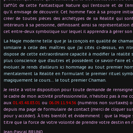
l'affût de cette fantastique Nature qui l'entoure et de l'
qu'il envisage de découvrir. Cet homme face à sa propre initi
créer de toutes pièces des archétypes de sa Réalité qui sont
intérieurs à sa personne, définissant ainsi sa représentation d
cet entre-deux symbolique sur lequel il apprendra à gérer son 
La Magie moderne telle que je la conçois en qualité de chama
similaire à celle des maîtres que j'ai cités ci-dessus, en n
dispose de cette extraordinaire capacité à modifier la réalité
plus conscience que d'autres et possèdent ce savoir-faire et
évoluer. Je rends d'ailleurs ici hommage au tout premier ho
mentalement la Réalité en formulant le premier rituel symbo
magiquement le cours… le tout premier Chaman.
Je reste à votre disposition pour toute demande de renseign
le cadre de mon activité professionnelle, n'hésitez pas à me 
aux
01.43.48.83.01
ou
06.09.11.94.56
(numéros non surtaxés) o
depuis ma page de formulaire de contact (merci de cliquer su
pour y accéder). À très bientôt et évidemment : que la Magi
titre que la force de votre volonté de prendre votre destin en 
Jean-Pascal BRUNO