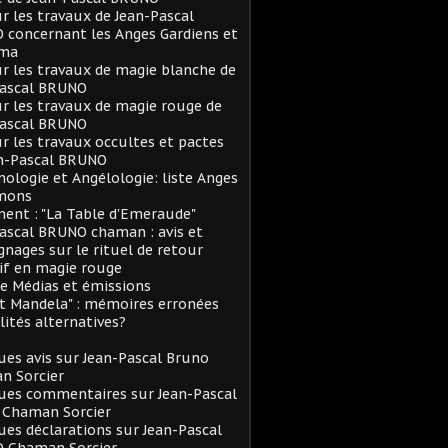
ur les travaux de Jean-Pascal
concernant les Anges Gardiens et
rma
ur les travaux de magie blanche de
Pascal BRUNO
ur les travaux de magie rouge de
Pascal BRUNO
ur les travaux occultes et pactes
an-Pascal BRUNO
logie et Angélologie: liste Anges
mons
ent : "La Table d'Emeraude"
ascal BRUNO chaman : avis et
nages sur le rituel de retour
if en magie rouge
e Médias et émissions
et Mandela" : mémoires erronées
lités alternatives?
es avis sur Jean-Pascal Bruno
n Sorcier
ues commentaires sur Jean-Pascal
 Chaman Sorcier
es déclarations sur Jean-Pascal
 Chaman Sorcier