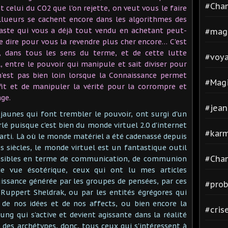
#Cha
t celui du CO2 que l'on rejette, on veut vous le faire
ollueurs se cachent encore dans les algorithmes des
caste qui vous a déjà tout vendu en achetant peut-
#mag
 dire pour vous la revendre plus cher encore… C'est
e, dans tous les sens du terme, et de cette lutte
#voya
l, entre le pouvoir qui manipule et sait diviser pour
n'est pas bien loin lorsque la Connaissance permet
#Magi
rofit et de manipuler la vérité pour la corrompre et
ge.
#jean
s jaunes qui font trembler le pouvoir, ont surgi d'un
rlé puisque c'est bien du monde virtuel 2.0 d'internet
#kar
parti. Là où le monde matériel a été cadenassé depuis
s siècles, le monde virtuel est un fantastique outil
#Cha
ssibles en terme de communication, de communion
 de vue ésotérique, ceux qui ont lu mes articles
ssance générée par les groupes de pensées, par ces
#pro
 Ruppert Sheldrak, ou par les entités égrégores qui
de nos idées et de nos affects, ou bien encore la
#cris
Jung qui s'active et devient agissante dans la réalité
des archétypes, donc, tous ceux qui s'intéressent à