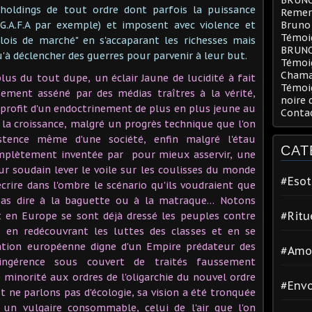
 holdings de tout ordre dont parfois la puissance
Remerc
(G.A.F.A par exemple) et imposent avec violence et
Bruno
Témoig
"lois de marché" en s'accaparant les richesses mais
BRUN
u'à déclencher des guerres pour parvenir à leur but.
Témoi
Chama
plus du tout dupe, un éclair Jaune de lucidité à fait
Témoig
sement asséné par des médias traîtres à la vérité,
noire 
u profit d'un endoctrinement de plus en plus jeune au
Conta
a croissance, malgré un progrès technique que l'on
tence même d'une société, enfin malgré l'étau
CAT
omplètement inventée par pour mieux asservir, une
ur soudain lever le voile sur les coulisses du monde
#Esot
crire dans l'ombre le scénario qu'ils voudraient que
 pas dire à la baguette ou à la matraque… Notons
#Ritu
 en Europe se sont déjà dressé les peuples contre
es en redécouvrant les luttes des classes et en se
ation européenne digne d'un Empire prédateur des
#Amo
ingérence sous couvert de traités faussement
minorité aux ordres de l'oligarchie du nouvel ordre
#Env
 ne parlons pas d'écologie, sa vision a été tronquée
un vulgaire consommable, celui de l'air que l'on