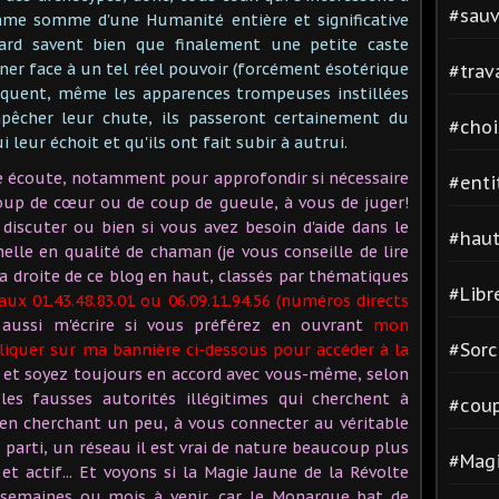
#sauv
omme somme d'une Humanité entière et significative
rd savent bien que finalement une petite caste
er face à un tel réel pouvoir (forcément ésotérique
#trav
séquent, même les apparences trompeuses instillées
pêcher leur chute, ils passeront certainement du
#cho
ui leur échoit et qu'ils ont fait subir à autrui.
e écoute, notamment pour approfondir si nécessaire
#enti
oup de cœur ou de coup de gueule, à vous de juger!
iscuter ou bien si vous avez besoin d'aide dans le
#hau
elle en qualité de chaman (je vous conseille de lire
la droite de ce blog en haut, classés par thématiques
#Libr
ux 01.43.48.83.01 ou 06.09.11.94.56 (numéros directs
aussi m'écrire si vous préférez en ouvrant
mon
#Sorc
liquer sur ma bannière ci-dessous pour accéder à la
 et soyez toujours en accord avec vous-même, selon
 les fausses autorités illégitimes qui cherchent à
#cou
, en cherchant un peu, à vous connecter au véritable
parti, un réseau il est vrai de nature beaucoup plus
#Magi
et actif... Et voyons si la Magie Jaune de la Révolte
s semaines ou mois à venir, car le Monarque bat de