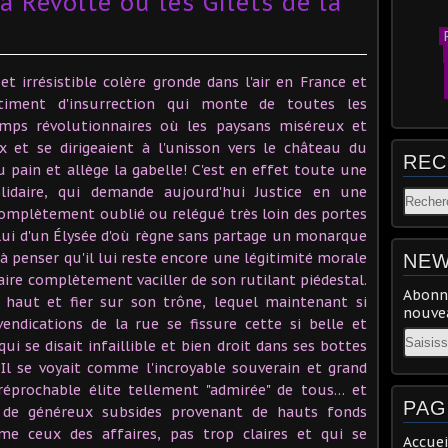
a Révolte ou les Gilets de la
P
t irrésistible colère gronde dans l'air en France et
timent d'insurrection qui monte de toutes les
s révolutionnaires où les paysans miséreux et
x et se dirigeaient à l'unisson vers le château du
REC
u pain et allège la gabelle! C'est en effet toute une
olidaire, qui demande aujourd'hui Justice en une
complètement oublié ou relégué très loin des portes
celui d'un Élysée d'où règne sans partage un monarque
à penser qu'il lui reste encore une légitimité morale
NEW
aire complètement vaciller de son rutilant piédestal.
Abonne
n haut et fier sur son trône, lequel maintenant si
nouvea
endications de la rue se fissure cette si belle et
Email
i se disait infaillible et bien droit dans ses bottes
 Il se voyait comme l'incroyable souverain et grand
rréprochable élite tellement "admirée" de tous… et
PAG
a de généreux subsides provenant de hauts fonds
e ceux des affaires, pas trop claires et qui se
Accuei