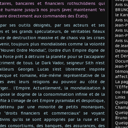
ires, bancaires et financiers rothschildiens qui
Avis s
vité humaine jusqu'à nos jours (avec maintenant "en
BRUNO 
le Ka
daire directement aux commandes des États).
Avis s
 par ses outils désignés, par ses acteurs et ses
Jean-
Avis s
s et les grands spéculateurs, de véritables fléaux
Jean-
e de destruction massive et de chaos via les crises
Avis s
 venir, toujours plus mondialisées comme la volonté
de Je
 "Nouvel Ordre Mondial", l'ordre d'un Empire digne de
Démono
et Dé
a Force prêt à détruire la planète pour se l'accaparer
Docum
triment de tous. Le Dark Vador, seigneur Sith n'est
Jean-P
ailleurs Georges Lucas s'est librement inspirée
témoig
ecque et romaine, elle-même représentative de la
affect
ues avec leurs religions au pouvoir au côté de
La pag
"l'Eff
ger… l'Empire. Actuellement, la mondialisation à
ou réa
mpose le dogme de la consommation infinie et de la
Links
file à l'image de cet Empire pyramidal et despotique,
Quelqu
 détenu par une minorité de petits monarques,
Chama
Quelq
de "droits financiers et commerciaux" se voyant
Bruno
vins qu'ils se sont appropriés par la ruse et le
Quelqu
des consortiums, des banques, des assurances, des
BRUNO