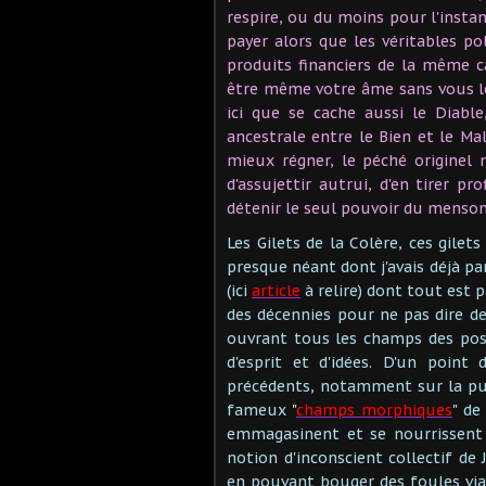
respire, ou du moins pour l'instan
payer alors que les véritables p
produits financiers de la même 
être même votre âme sans vous le
ici que se cache aussi le Diabl
ancestrale entre le Bien et le Ma
mieux régner, le péché originel 
d'assujettir autrui, d'en tirer p
détenir le seul pouvoir du menson
Les Gilets de la Colère, ces gilet
presque néant dont j'avais déjà pa
(ici
article
à relire) dont tout est 
des décennies pour ne pas dire de
ouvrant tous les champs des po
d'esprit et d'idées. D'un point
précédents, notamment sur la pui
fameux "
champs morphiques
" de
emmagasinent et se nourrissent 
notion d'inconscient collectif de 
en pouvant bouger des foules via 