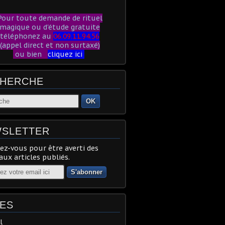
our toute demande de rituel
magique ou d'étude gratuite
téléphonez au
06.09.11.94.56
(appel direct et non surtaxé)
ou bien
cliquez ici
HERCHE
OK
SLETTER
z-vous pour être averti des
ux articles publiés.
ES
l