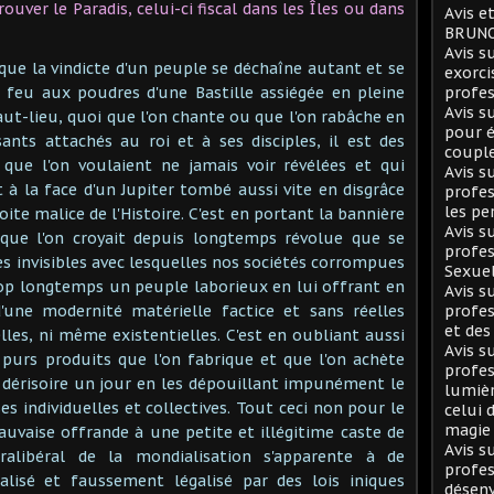
ver le Paradis, celui-ci fiscal dans les Îles ou dans
Avis e
BRUNO
Avis 
 que la vindicte d'un peuple se déchaîne autant et se
exorci
 feu aux poudres d'une Bastille assiégée en pleine
profes
Avis 
aut-lieu, quoi que l'on chante ou que l'on rabâche en
pour é
nts attachés au roi et à ses disciples, il est des
coupl
s que l'on voulaient ne jamais voir révélées et qui
Avis 
 à la face d'un Jupiter tombé aussi vite en disgrâce
profes
les pe
oite malice de l'Histoire. C'est en portant la bannière
Avis 
 que l'on croyait depuis longtemps révolue que se
profes
nes invisibles avec lesquelles nos sociétés corrompues
Sexuel
trop longtemps un peuple laborieux en lui offrant en
Avis 
d'une modernité matérielle factice et sans réelles
profes
et des
elles, ni même existentielles. C'est en oubliant aussi
Avis 
urs produits que l'on fabrique et que l'on achète
profes
 dérisoire un jour en les dépouillant impunément le
lumièr
s individuelles et collectives. Tout ceci non pour le
celui 
magie
uvaise offrande à une petite et illégitime caste de
Avis 
tralibéral de la mondialisation s'apparente à de
profes
nalisé et faussement légalisé par des lois iniques
désen