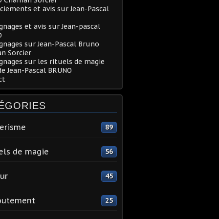
iements et avis sur Jean-Pascal
nages et avis sur Jean-pascal
O
gnages sur Jean-Pascal Bruno
n Sorcier
nages sur les rituels de magie
de Jean-Pascal BRUNO
ct
ÉGORIES
erisme
89
els de magie
56
ur
45
outement
25