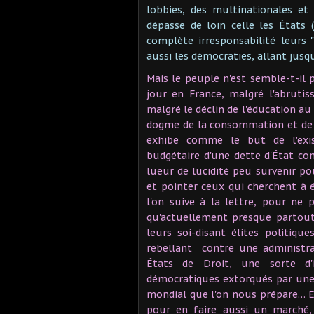
lobbies, des multinationales et
dépasse de loin celle les États 
complète irresponsabilité leurs 
aussi les démocraties, allant jusq
Mais le peuple n'est semble-t-il 
jour en France, malgré l'abrutis
malgré le déclin de l'éducation a
dogme de la consommation et de l
exhibe comme le but de l'exis
budgétaire d'une dette d'État c
lueur de lucidité peu survenir po
et pointer ceux qui cherchent à é
l'on suive à la lettre, pour ne
qu'actuellement presque partout
leurs soi-disant élites politiqu
rebellant contre une administr
États de Droit, une sorte d'
démocratiques extorqués par une 
mondial que l'on nous prépare… Et
pour en faire aussi un marché, 