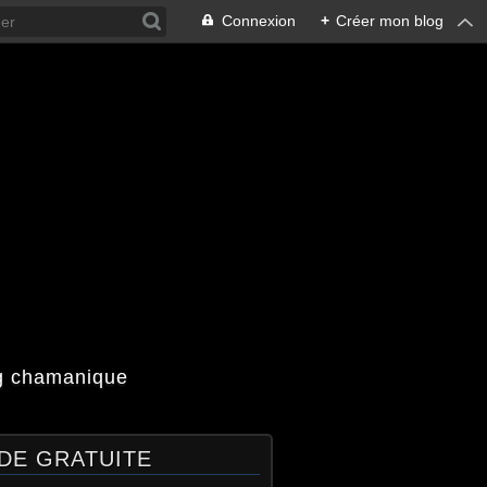
Connexion
+
Créer mon blog
og chamanique
DE GRATUITE