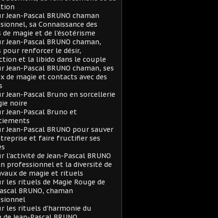
tion
sur Jean-Pascal BRUNO chaman
sionnel, sa Connaissance des
s de magie et de l'ésotérisme
ur Jean-Pascal BRUNO chaman,
s pour renforcer le désir,
action et la libido dans le couple
ur Jean-Pascal BRUNO chaman, ses
x de magie et contacts avec des
s
ur Jean-Pascal Bruno en sorcellerie
ie noire
ur Jean-Pascal Bruno et
ciements
ur Jean-Pascal BRUNO pour sauver
treprise et faire fructifier ses
es
ur l'activité de Jean-Pascal BRUNO
 professionnel et la diversité de
avaux de magie et rituels
ur les rituels de Magie Rouge de
Pascal BRUNO, chaman
sionnel
ur les rituels d'harmonie du
e de Jean-Pascal BRUNO