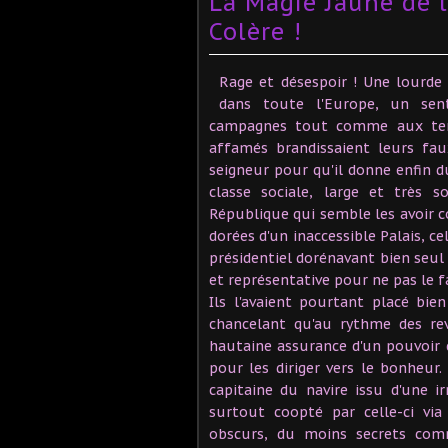
La Magie Jaune de l
Colère !
Rage et désespoir ! Une lourde e
dans toute l'Europe, un sen
campagnes tout comme aux temp
affamés brandissaient leurs fau
seigneur pour qu'il donne enfin d
classe sociale, large et très s
République qui semble les avoir 
dorées d'un inaccessible Palais, 
présidentiel dorénavant bien seul 
et représentative pour ne pas le f
Ils l'avaient pourtant placé bie
chancelant qu'au rythme des rev
hautaine assurance d'un pouvoir qu
pour les diriger vers le bonheur.
capitaine du navire issu d'une i
surtout coopté par celle-ci vi
obscurs, du moins secrets comm