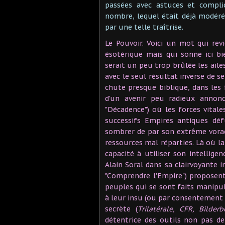
passées avec astuces et compl
nombre, lequel était déjà modéré
par une telle traîtrise.
Le Pouvoir. Voici un mot qui re
ésotérique mais qui sonne ici b
serait un peu trop brûlée les ailes
avec le seul résultat inverse de s
chute presque biblique, dans les 
d'un avenir peu radieux annonc
"Décadence") où les forces vital
successifs Empires antiques déf
sombrer de par son extrême vorac
ressources mal réparties. Là où l
capacité à utiliser son intellige
Alain Soral dans sa clairvoyante i
"Comprendre l'Empire") proposent
peuples qui se sont faits manipul
à leur insu (ou par consentement 
secrète (
Trilatérale, CFR,
Bilderb
détentrice des outils non pas d