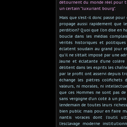
détournent du monde réel pour trou
un certain "luxuriant bourg".
Mais que s'est-il donc passé pour
propage aussi rapidement que le
perdition? Quoi que l'on dise en h
boucle dans les médias complaisa
vérités historiques et politique
éclatent soudain au grand jour et
qu'il ne s'était imposé par une adr
Jaune et éclatante d'une colère
délitent dans les esprits les chaî
par le profit ont asservi depuis 
échange les piètres colifichets 
valeurs, ni morales, ni intellectu
que ces Hommes ne sont pas de p
sans vergogne d'un coté à un prix
lendemain de toutes leurs richesse
bien public mais pour en faire ma
nantis voraces dont l'outil ul
l'esclavage moderne institution