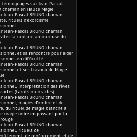
t témoignages sur Jean-Pascal
 chaman en Haute Magie
sur Jean-Pascal BRUNO chaman
ste, rituels d’exorcisme
sionnel
sur Jean-Pascal BRUNO chaman
viter la rupture amoureuse du
e
sur Jean-Pascal BRUNO chaman
sionnel et sa rencontre pour aider
rsonnes en difficulté
sur Jean-Pascal BRUNO chaman
sionnel et ses travaux de Magie
le
sur Jean-Pascal BRUNO chaman
sionnel, interprétation des rêves
 cartes (tarots ou oracles)
sur Jean-Pascal BRUNO chaman
sionnel, magies d'ombre et de
e, du rituel de magie blanche à
de magie noire en passant par la
 rouge
sur Jean-Pascal BRUNO chaman
sionnel, rituels de
voûtement, de renforcement et de