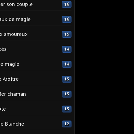
er son couple
16
aux de magie
16
ix amoureux
15
tés
14
te magie
14
e Arbitre
13
ier chaman
13
ple
13
e Blanche
12