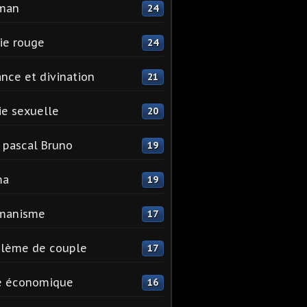
man
24
ie rouge
24
nce et divination
21
e sexuelle
20
 pascal Bruno
19
ma
19
manisme
17
blème de couple
17
e économique
16