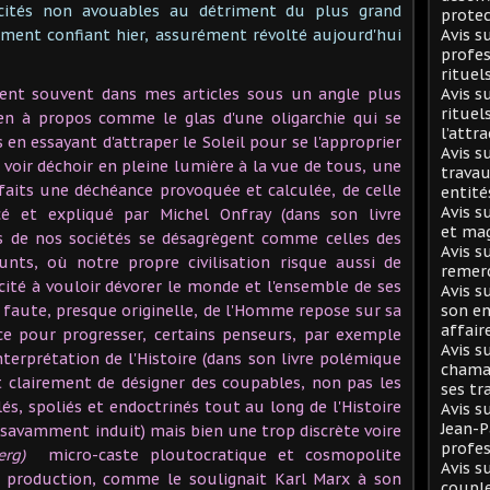
icités non avouables au détriment du plus grand
protec
ment confiant hier, assurément révolté aujourd'hui
Avis 
profes
rituel
vient souvent dans mes articles sous un angle plus
Avis s
rituel
ien à propos comme le glas d'une oligarchie qui se
l’attr
 en essayant d'attraper le Soleil pour se l'approprier
Avis s
e voir déchoir en pleine lumière à la vue de tous, une
travau
faits une déchéance provoquée et calculée, de celle
entité
Avis s
é et expliqué par Michel Onfray (dans son livre
et mag
es de nos sociétés se désagrègent comme celles des
Avis s
unts, où notre propre civilisation risque aussi de
remer
ité à vouloir dévorer le monde et l'ensemble de ses
Avis s
a faute, presque originelle, de l'Homme repose sur sa
son en
affair
nce pour progresser, certains penseurs, par exemple
Avis s
nterprétation de l'Histoire (dans son livre polémique
chaman
 clairement de désigner des coupables, non pas les
ses tr
és, spoliés et endoctrinés tout au long de l'Histoire
Avis s
Jean-
savamment induit) mais bien une trop discrète voire
profes
erg)
micro-caste ploutocratique et cosmopolite
Avis s
e production, comme le soulignait Karl Marx à son
coupl