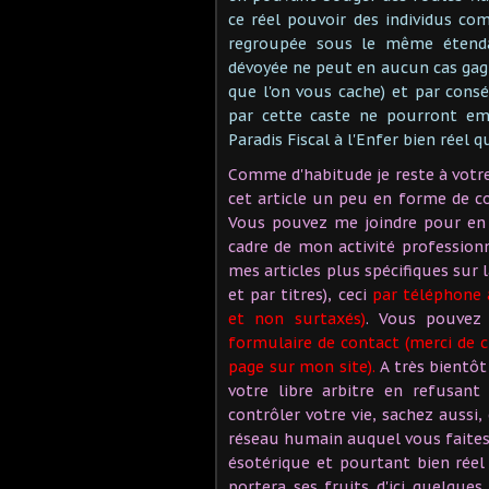
ce réel pouvoir des individus c
regroupée sous le même étenda
dévoyée ne peut en aucun cas gagn
que l'on vous cache) et par con
par cette caste ne pourront em
Paradis Fiscal à l'Enfer bien réel q
Comme d'habitude je reste à votr
cet article un peu en forme de c
Vous pouvez me joindre pour en d
cadre de mon activité professionn
mes articles plus spécifiques sur 
et par titres), ceci
par téléphone a
et non surtaxés)
. Vous pouvez 
formulaire de contact (merci de c
page sur mon site).
A très bientôt
votre libre arbitre en refusant
contrôler votre vie, sachez aussi
réseau humain auquel vous faites 
ésotérique et pourtant bien réel 
portera ses fruits d'ici quelque