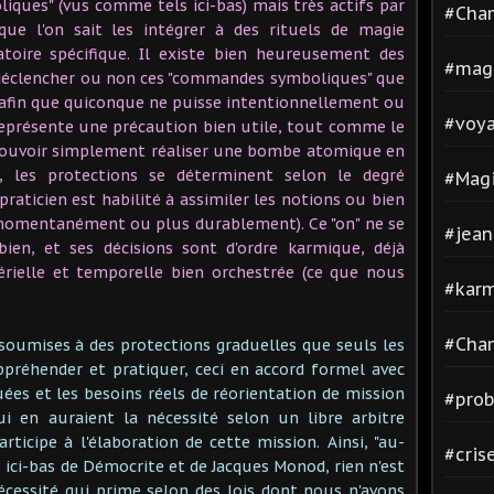
iques" (vus comme tels ici-bas) mais très actifs par
#Cha
ue l'on sait les intégrer à des rituels de magie
oire spécifique. Il existe bien heureusement des
#mag
 déclencher ou non ces "commandes symboliques" que
 afin que quiconque ne puisse intentionnellement ou
#voya
représente une précaution bien utile, tout comme le
 pouvoir simplement réaliser une bombe atomique en
 les protections se déterminent selon le degré
#Magi
 praticien est habilité à assimiler les notions ou bien
 (momentanément ou plus durablement). Ce "on" ne se
#jean
 bien, et ses décisions sont d'ordre karmique, déjà
érielle et temporelle bien orchestrée (ce que nous
#kar
#Cha
soumises à des protections graduelles que seuls les
ppréhender et pratiquer, ceci en accord formel avec
uées et les besoins réels de réorientation de mission
#pro
ui en auraient la nécessité selon un libre arbitre
rticipe à l'élaboration de cette mission. Ainsi, "au-
#cris
s ici-bas de Démocrite et de Jacques Monod, rien n'est
 nécessité qui prime selon des lois dont nous n'avons