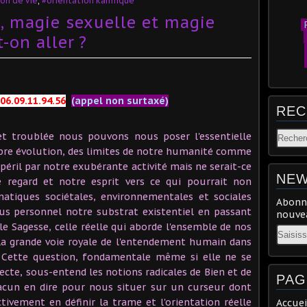
on de vie
,
#orientation karmique
, magie sexuelle et magie
P
-on aller ?
06.09.11.94.56
(appel non surtaxé)
REC
t troublée nous pouvons nous poser l'essentielle
opre évolution, des limites de notre humanité comme
 péril par notre exubérante activité mais ne serait-ce
NEW
e regard et notre esprit vers ce qui pourrait non
tiques sociétales, environnementales et sociales
Abonne
us personnel notre substrat existentiel en passant
nouvea
ble Sagesse, celle réelle qui aborde l'ensemble de nos
Email
a grande voie royale de l'entendement humain dans
 ? Cette question, fondamentale même si elle ne se
recte, sous-entend les notions radicales de Bien et de
PAG
cun en dire pour nous situer sur un curseur dont
ivement en définir la trame et l'orientation réelle
Accuei