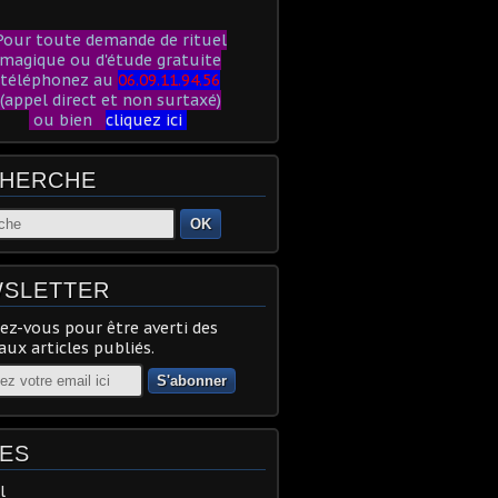
our toute demande de rituel
magique ou d'étude gratuite
téléphonez au
06.09.11.94.56
(appel direct et non surtaxé)
ou bien
cliquez ici
HERCHE
OK
SLETTER
z-vous pour être averti des
ux articles publiés.
ES
l