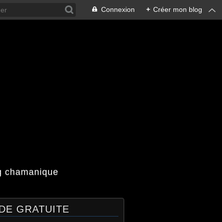
Connexion
+
Créer mon blog
og chamanique
DE GRATUITE