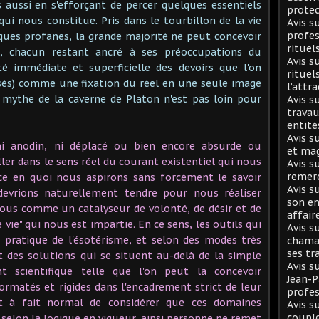
s aussi en s'efforçant de percer quelques essentiels
protec
qui nous constitue. Pris dans le tourbillon de la vie
Avis 
profes
ques profanes, la grande majorité ne peut concevoir
rituel
e, chacun restant ancré à ses préoccupations du
Avis s
té immédiate et superficielle des devoirs que l'on
rituel
sés) comme une fixation du réel en une seule image
l’attr
 mythe de la caverne de Platon n'est pas loin pour
Avis s
travau
entité
Avis s
 ni anodin, ni déplacé ou bien encore absurde ou
et mag
aller dans le sens réel du courant existentiel qui nous
Avis s
remer
 ce en quoi nous aspirons sans forcément le savoir
Avis s
evrions naturellement tendre pour nous réaliser
son en
nous comme un catalyseur de volonté, de désir et de
affair
e vie" qui nous est impartie. En ce sens, les outils qui
Avis s
a pratique de l'ésotérisme, et selon des modes très
chaman
ses tr
nt des solutions qui se situent au-delà de la simple
Avis s
t scientifique telle que l'on peut la concevoir
Jean-
ormatés et rigides dans l'encadrement strict de leur
profes
ut à fait normal de considérer que ces domaines
Avis s
coupl
s selon la logique en vigueur, ainsi personne ne remet