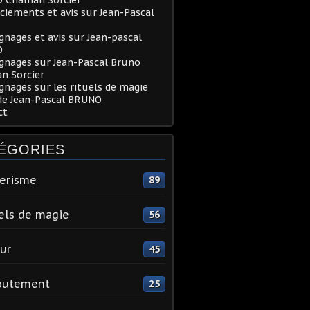
iements et avis sur Jean-Pascal
nages et avis sur Jean-pascal
O
gnages sur Jean-Pascal Bruno
n Sorcier
nages sur les rituels de magie
de Jean-Pascal BRUNO
ct
ÉGORIES
erisme
89
els de magie
56
ur
45
outement
25