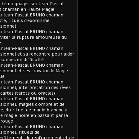
t témoignages sur Jean-Pascal
 chaman en Haute Magie
sur Jean-Pascal BRUNO chaman
ste, rituels d’exorcisme
sionnel
sur Jean-Pascal BRUNO chaman
viter la rupture amoureuse du
e
sur Jean-Pascal BRUNO chaman
sionnel et sa rencontre pour aider
rsonnes en difficulté
sur Jean-Pascal BRUNO chaman
sionnel et ses travaux de Magie
le
sur Jean-Pascal BRUNO chaman
sionnel, interprétation des rêves
 cartes (tarots ou oracles)
sur Jean-Pascal BRUNO chaman
sionnel, magies d'ombre et de
e, du rituel de magie blanche à
de magie noire en passant par la
 rouge
sur Jean-Pascal BRUNO chaman
sionnel, rituels de
voûtement, de renforcement et de