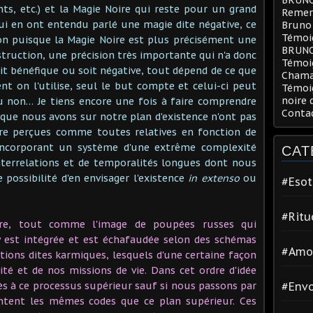
ents, etc.) et la Magie Noire qui reste pour un grand
Remerc
ui en ont entendu parlé une magie dite négative, ce
Bruno
Témoig
ion puisque la Magie Noire est plus précisément une
BRUN
truction, une précision très importante qui n'a donc
Témoi
oit bénéfique ou soit négative, tout dépend de ce que
Chama
t on l'utilise, seul le but compte et celui-ci peut
Témoig
noire 
ou non… Je tiens encore une fois à faire comprendre
Conta
 que nous avons sur notre plan d'existence n'ont pas
re perçues comme toutes relatives en fonction de
incorporant un système d'une extrême complexité
CAT
nterrelations et de temporalités longues dont nous
possibilité d'en envisager l'existence
in extenso
ou
#Esot
#Ritu
re, tout comme l'image de poupées russes qui
 y est intégrée et est échafaudée selon des schémas
#Amo
ations dites karmiques, lesquels d'une certaine façon
ité et de nos missions de vie. Dans cet ordre d'idée
s à ce processus supérieur sauf si nous passons par
#Env
ntent les mêmes codes que ce plan supérieur. Ces