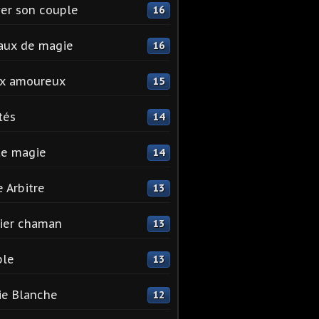
er son couple
16
aux de magie
16
ix amoureux
15
tés
14
te magie
14
e Arbitre
13
ier chaman
13
ple
13
e Blanche
12