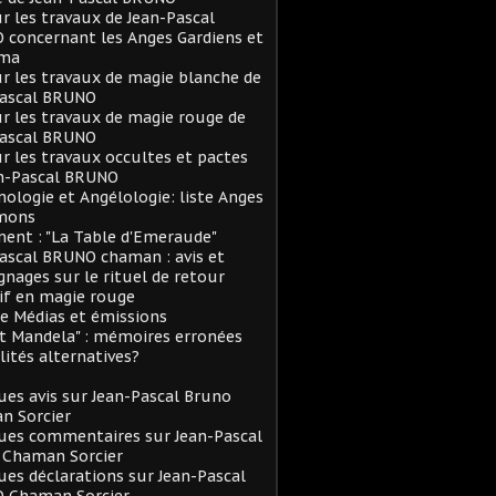
ur les travaux de Jean-Pascal
concernant les Anges Gardiens et
rma
ur les travaux de magie blanche de
Pascal BRUNO
ur les travaux de magie rouge de
Pascal BRUNO
ur les travaux occultes et pactes
an-Pascal BRUNO
logie et Angélologie: liste Anges
mons
ent : "La Table d'Emeraude"
ascal BRUNO chaman : avis et
nages sur le rituel de retour
if en magie rouge
e Médias et émissions
et Mandela" : mémoires erronées
lités alternatives?
es avis sur Jean-Pascal Bruno
n Sorcier
ues commentaires sur Jean-Pascal
 Chaman Sorcier
es déclarations sur Jean-Pascal
 Chaman Sorcier