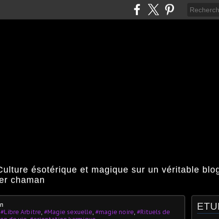
ulture ésotérique et magique sur un véritable bl
ier chaman
an
ETU
,
#Libre Arbitre
,
#Magie sexuelle
,
#magie noire
,
#Rituels de