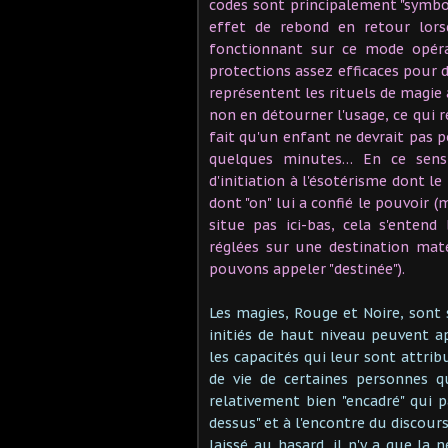
codes sont principalement "symbol
effet de rebond en retour lorsq
fonctionnant sur ce mode opérat
protections assez efficaces pour
représentent les rituels de magie
non en détourner l'usage, ce qui 
fait qu'un enfant ne devrait pas
quelques minutes… En ce sens,
d'initiation à l'ésotérisme dont le
dont "on" lui a confié le pouvoir
situe pas ici-bas, cela s'entend
réglées sur une destination mat
pouvons appeler "destinée").
Les magies, Rouge et Noire, sont 
initiés de haut niveau peuvent a
les capacités qui leur sont attrib
de vie de certaines personnes q
relativement bien "encadré" qui pa
dessus" et à l'encontre du discour
laissé au hasard, il n'y a que la