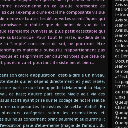
Avis s
omme newtonienne en ce qu'elle représente de
BRUNO 
st ici que l'exemple d'une extrême composante visible
le Ka
va de même de toutes les découvertes scientifiques qui
Avis s
qu'envisagé la réalité que du point de vue de la
Jean-
Avis s
 que représente l'Univers au plus petit détectable qui
Jean-
ère subatomique. Pour tout le reste, au-delà de la
Avis s
me la "simple" conscience de soi, ne pourront être
de Je
ientifiques matériels puisqu'ils n'appartiennent pas
Démono
et Dé
ysique et s'expriment par d'autres voies que celle de
Docum
ut pas être vu et pourtant il existe bel et bien…
Jean-P
témoig
ans son cadre d'application, c'est-à-dire à un niveau
affect
tentielle qui en dépend directement et y est reliée,
La pag
"l'Eff
 d'une part ce que l'on appelle trivialement la Magie
ou réa
l de base; d'autre part cette Magie agit via des
Links
ssus actifs ayant prise sur le codage de notre réalité
Quelqu
mme composantes terrestres de cette réalité. En
Chama
Quelq
lusieurs catégories selon les orientations et
Bruno
lles qui nous concernent principalement aujourd'hui :
Quelqu
l'évocation parle d'elle-même (magie de l'amour, du
BRUNO