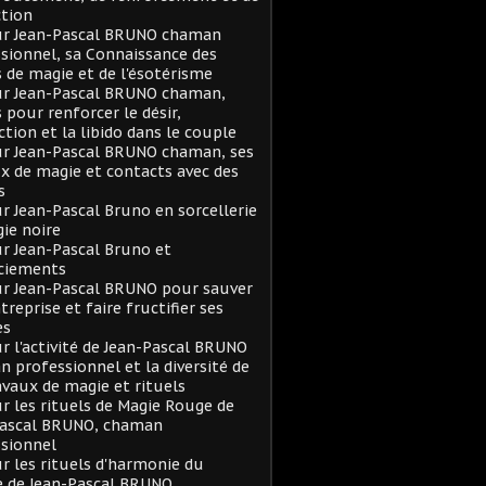
tion
sur Jean-Pascal BRUNO chaman
sionnel, sa Connaissance des
s de magie et de l'ésotérisme
ur Jean-Pascal BRUNO chaman,
s pour renforcer le désir,
action et la libido dans le couple
ur Jean-Pascal BRUNO chaman, ses
x de magie et contacts avec des
s
ur Jean-Pascal Bruno en sorcellerie
ie noire
ur Jean-Pascal Bruno et
ciements
ur Jean-Pascal BRUNO pour sauver
treprise et faire fructifier ses
es
ur l'activité de Jean-Pascal BRUNO
 professionnel et la diversité de
avaux de magie et rituels
ur les rituels de Magie Rouge de
Pascal BRUNO, chaman
sionnel
ur les rituels d'harmonie du
e de Jean-Pascal BRUNO