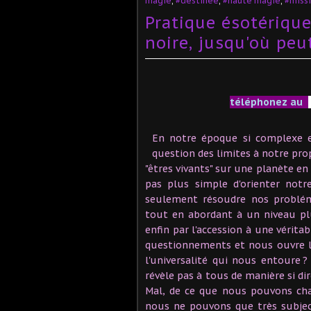
magie
,
#destinée
,
#haute magie
,
#missi
Pratique ésotérique
noire, jusqu'où peut
téléphonez au
En notre époque si complexe e
question des limites à notre pr
"êtres vivants" sur une planète en
pas plus simple d'orienter notr
seulement résoudre nos probléma
tout en abordant à un niveau pl
enfin par l'accession à une vérita
questionnements et nous ouvre l
l'universalité qui nous entoure
révèle pas à tous de manière si di
Mal, de ce que nous pouvons cha
nous ne pouvons que très subject