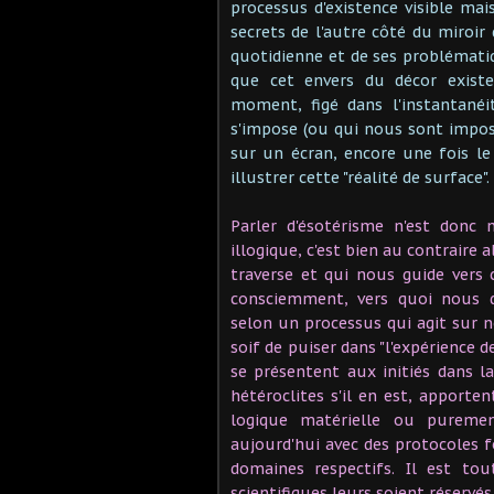
processus d'existence visible mai
secrets de l'autre côté du miroir 
quotidienne et de ses problémati
que cet envers du décor exist
moment, figé dans l'instantanéi
s'impose (ou qui nous sont impo
sur un écran, encore une fois le
illustrer cette "réalité de surface".
Parler d'ésotérisme n'est donc
illogique, c'est bien au contraire 
traverse et qui nous guide vers
consciemment, vers quoi nous d
selon un processus qui agit sur 
soif de puiser dans "l'expérience d
se présentent aux initiés dans l
hétéroclites s'il en est, apporte
logique matérielle ou puremen
aujourd'hui avec des protocoles f
domaines respectifs. Il est to
scientifiques leurs soient réservé