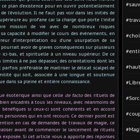
#sauv
r ce plan d'existence pour en ouvrir potentiellement
e l'évolution. Il ne faut pas voir dans les initiés de
upérieure au profane car la charge que porte l'initié
#trav
pre mission de vie avec de nombreux risques
sa capacité à modifier le cours des évènements, en
#cho
rreur d'interprétation ou d'une usurpation de sa
pourrait avoir de graves conséquences sur plusieurs
#enti
 ici-bas, et spirituelle à un niveau supérieur. De ce
es limites à ne pas dépasser, des orientations dont les
#hau
st parfois préférable de maitriser le délicat scalpel de
milité qui soit, associée à une longue et soutenue
ue dans sa pleine et entière connaissance.
#Libr
e ésotérique ainsi que celle
de facto
des rituels de
#Sorc
bien encadrés à tous les niveaux, avec néanmoins de
s bénéfiques si ceux-ci sont cohérents et en accord
#cou
es personnes qui en ont recours. Ce dernier point est
tention en cas de demandes de travaux de magie, ce
#Magi
éaliser avant de commencer le lancement de rituels
a exposée. Si cet article vous a apporté des réponses