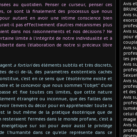
Avis e
sées au quotidien. Penser ce curseur, penser ces
BRUNO
tes, ce sont là finalement des processus que nous
Avis 
pour autant en avoir une intime conscience bien
exorci
urait-il pas effectivement d'autres mécanismes plus
profes
Avis 
raient dans nos raisonnements et nos décisions ? Ne
pour é
taine limite à l'intégrité de notre individualité et à
coupl
berté dans l'élaboration de notre si précieux libre
Avis 
profes
les pe
Avis 
gagent
a fortiori
des éléments subtils et très discrets,
profes
ées de-ci de-là, des paramètres existentiels cachés
Sexuel
stitue, c'est en ce sens que l'ésotérisme existe et
Avis 
endre et le concevoir que nous sommes "l'objet" d'une
profes
et des
asse et fixe toutes ces limites, que cette nature
Avis 
lement étrangère ou inconnue, que des failles dans
profes
voir l'envers du décor pour en appréhender toute la
lumièr
'est le but même de la pratique ésotérique que de
celui 
on resteraient fermées dans le monde profane, c'est à
magie
Avis 
 énergétique sur soi pour avoir aussi le privilège
profes
de l'humanité dans ce qu'elle représente dans ce
désen