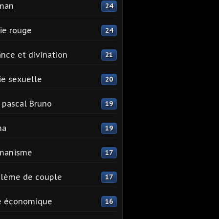
man
24
ie rouge
24
nce et divination
21
e sexuelle
20
 pascal Bruno
19
ma
19
manisme
17
blème de couple
17
e économique
16