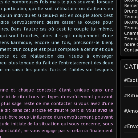
nts de nombreuses fois mais le plus souvent lorsque
Remerc
articulier, qu’elle soit célibataire ou d’ailleurs en
Bruno
 qu’un individu et si celui-ci est en couple alors c’est
Témoig
ité l’envoûtement désire casser le couple pour
BRUN
Témoi
ires. Dans l’autre cas où c’est le couple lui-même,
Chama
 qui sont touchés, alors il s’agit uniquement d’une
Témoig
ens karmique, encore une fois, précisons-le bien).
noire 
ment d’un couple est plus complexe à définir et que
Conta
exte et de réalisation des rituels à envisager
peu plus longue du fait de l’entrelacement des deux
CAT
 en saisir les points forts et faibles sur lesquels
#Esot
onne et chaque contexte étant unique dans une
#Ritu
ble ici de citer tous les types d’envoûtement pouvant
le plus sage reste de me contacter si vous avez d’une
é dit dans cet article et d’autre part si vous avez le
#Amo
eut-être sous l’influence d’un envoûtement pouvant
étude initiale de la situation qui vous concerne, sous
#Env
dentialité, ne vous engage pas si cela n’a finalement
!