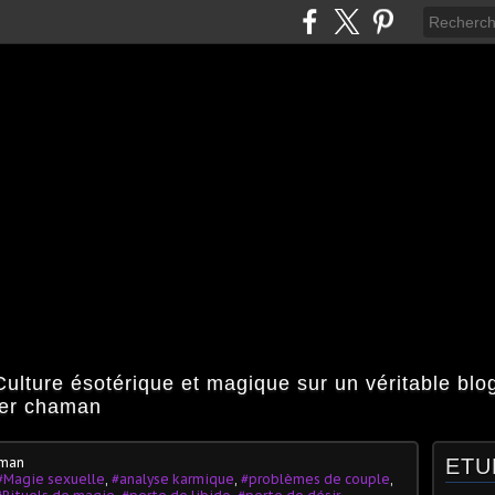
ulture ésotérique et magique sur un véritable bl
ier chaman
aman
ETU
#Magie sexuelle
,
#analyse karmique
,
#problèmes de couple
,