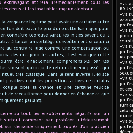
 extravagant attirera irrémédiablement tous les
Avis e
stes déçus et les insatiables rageux alentour.
BRUNO
Avis 
exorci
la vengeance légitime peut avoir une certaine autre
profes
que l’on doit payer le prix d’une dette karmique pour
Avis 
n connaître l’épreuve. Ainsi, les initiés savent qu’il
pour é
coupl
lative à lancer un sortilège d’envoûtement si celui-ci
Avis 
 voire au contraire jugé comme une compensation ou
profes
rma des uns pour les autres, il est vrai que cette
les pe
pourra être difficilement compréhensible par les
Avis 
 plus souvent qu’un juste retour d’enjeux passés qui
profes
Sexuel
rituel très classique. Dans le sens inverse il existe
Avis 
 positives dont les projections actives de certains
profes
 couple ciblé la chance et une certaine félicité
et des
but de rééquilibrage pour donner en échange ce que
Avis 
profes
rmiquement parlant).
lumièr
celui 
oncerne surtout les envoûtements négatifs sur un
magie
et surtout comment s’en protéger ultérieurement
Avis 
in et sur demande uniquement auprès d’un praticien
profes
désen
 pertinence et de l’efficacité dans le cadre karmique