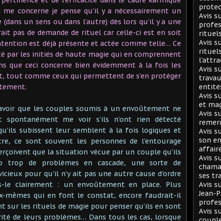
protec
ui me concerne je pense qu’il y a nécessairement un
Avis 
dans un sens ou dans l’autre) dès lors qu’il y a une
profes
rait pas de demande de rituel car celle-ci est en soit
rituel
Avis s
ntention est déjà présente et actée comme telle… Ce
rituel
é par les initiés de haute magie qui en comprennent
l’attr
ons que ceci concerne bien évidemment à la fois les
Avis s
t, tout comme ceux qui permettent de s’en protéger
travau
ûtement.
entité
Avis s
et mag
avoir que les couples soumis à un envoûtement ne
Avis s
 spontanément me voir s’ils n’ont rien détecté
remer
qu’ils subissent leur semblent à la fois logiques et
Avis s
son en
tre, ce sont souvent les personnes de l’entourage
affair
erçoivent que la situation vécue par un couple qu’ils
Avis s
p trop de problèmes en cascade, une sorte de
chaman
icieux pour qu’il n’y ait pas une autre cause d’ordre
ses tr
ns-le clairement : un envoûtement en place. Plus
Avis s
Jean-
x-mêmes qui en font le constat, encore faudrait-il
profes
t sur les rituels de magie pour penser qu’ils en sont
Avis s
rité de leurs problèmes… Dans tous les cas, lorsque
coupl