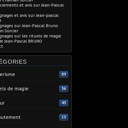
iements et avis sur Jean-Pascal
nages et avis sur Jean-pascal
O
gnages sur Jean-Pascal Bruno
n Sorcier
nages sur les rituels de magie
de Jean-Pascal BRUNO
ct
ÉGORIES
erisme
89
els de magie
56
ur
45
outement
25