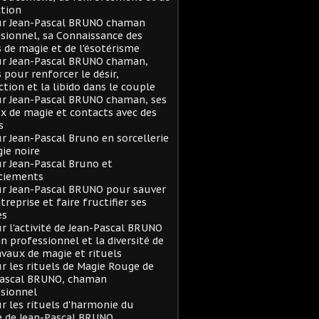
tion
sur Jean-Pascal BRUNO chaman
sionnel, sa Connaissance des
s de magie et de l'ésotérisme
ur Jean-Pascal BRUNO chaman,
s pour renforcer le désir,
action et la libido dans le couple
ur Jean-Pascal BRUNO chaman, ses
x de magie et contacts avec des
s
ur Jean-Pascal Bruno en sorcellerie
ie noire
ur Jean-Pascal Bruno et
ciements
ur Jean-Pascal BRUNO pour sauver
treprise et faire fructifier ses
es
ur l'activité de Jean-Pascal BRUNO
 professionnel et la diversité de
avaux de magie et rituels
ur les rituels de Magie Rouge de
Pascal BRUNO, chaman
sionnel
ur les rituels d'harmonie du
e de Jean-Pascal BRUNO