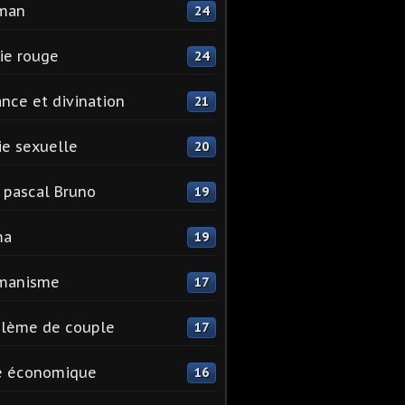
man
24
ie rouge
24
nce et divination
21
e sexuelle
20
 pascal Bruno
19
ma
19
manisme
17
blème de couple
17
e économique
16