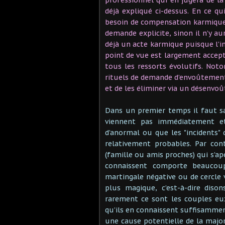
déjà expliqué ci-dessus. En ce q
besoin de compensation karmique (
demande explicite, sinon il n’y au
déjà un acte karmique puisque l’i
point de vue est largement accept
tous les ressorts évolutifs. Not
rituels de demande d’envoûtemen
et de les éliminer via un désenvo
Dans un premier temps il faut s
viennent pas immédiatement et
d’anormal ou que les "incidents" 
relativement probables. Par con
(famille ou amis proches) qui s’ap
connaissent comporte beaucou
martingale négative ou de cercle v
plus magique, c’est-à-dire diso
rarement ce sont les couples eu
qu’ils en connaissent suffisammen
une cause potentielle de la majo