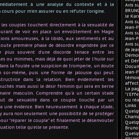
mmédiatement à une analyse du contexte et à la
Avis s
BRUNO 
 cours pour m’en assurer ou en réfuter l’origine.
le Ka
Avis s
les couples touchent directement à la sexualité de
Jean-
courant de voir en place un envoûtement en Magie
Avis s
tions amoureuses, à la libido, aux sentiments et au
Jean-
Avis s
 toute première phase de désordre engendrée par ce
de Je
le plus souvent d’une discorde tenace entre les
Démono
les ou minimes, mais déjà de quoi jeter de l’huile sur
et Dé
 dans la foulée une suspicion de tromperie, un doute
Docum
Jean-P
en soi-même, puis une forme de jalousie qui peut
témoig
structrice dans la relation. Bien évidemment les
affect
uchés mais aussi le désir féminin qui sera en berne
La pag
tenaire masculin. Comprendre qu’à un certain stade
"l'Eff
tout de sexualité dans ce couple touché par un
ou réa
Links
 une évidence. Bien heureusement à chaque stade,
Quelqu
 y aura non seulement une possibilité de se protéger
Chama
pour "réparer le couple" et finalement le désenvouter
Quelq
tuation telle qu’elle se présente.
Bruno
Quelqu
BRUNO