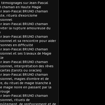
t témoignages sur Jean-Pascal
 chaman en Haute Magie
sur Jean-Pascal BRUNO chaman
ste, rituels d’exorcisme
sionnel
sur Jean-Pascal BRUNO chaman
viter la rupture amoureuse du
e
sur Jean-Pascal BRUNO chaman
sionnel et sa rencontre pour aider
rsonnes en difficulté
sur Jean-Pascal BRUNO chaman
sionnel et ses travaux de Magie
le
sur Jean-Pascal BRUNO chaman
sionnel, interprétation des rêves
 cartes (tarots ou oracles)
sur Jean-Pascal BRUNO chaman
sionnel, magies d'ombre et de
e, du rituel de magie blanche à
de magie noire en passant par la
 rouge
sur Jean-Pascal BRUNO chaman
sionnel, rituels de
voûtement, de renforcement et de