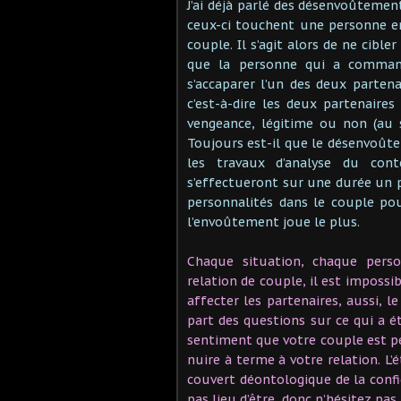
J’ai déjà parlé des désenvoûteme
ceux-ci touchent une personne en p
couple. Il s’agit alors de ne cibler
que la personne qui a command
s’accaparer l’un des deux partena
c’est-à-dire les deux partenaires
vengeance, légitime ou non (au s
Toujours est-il que le désenvoûte
les travaux d’analyse du cont
s’effectueront sur une durée un 
personnalités dans le couple pour
l’envoûtement joue le plus.
Chaque situation, chaque pers
relation de couple, il est impossi
affecter les partenaires, aussi, 
part des questions sur ce qui a ét
sentiment que votre couple est p
nuire à terme à votre relation. L’
couvert déontologique de la confi
pas lieu d’être, donc n’hésitez pas 