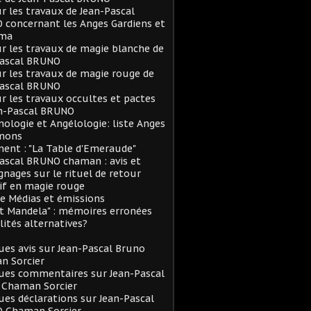
ur les travaux de Jean-Pascal
concernant les Anges Gardiens et
rma
ur les travaux de magie blanche de
Pascal BRUNO
ur les travaux de magie rouge de
Pascal BRUNO
ur les travaux occultes et pactes
an-Pascal BRUNO
logie et Angélologie: liste Anges
mons
ent : "La Table d'Emeraude"
ascal BRUNO chaman : avis et
nages sur le rituel de retour
if en magie rouge
e Médias et émissions
et Mandela" : mémoires erronées
lités alternatives?
es avis sur Jean-Pascal Bruno
n Sorcier
ues commentaires sur Jean-Pascal
 Chaman Sorcier
es déclarations sur Jean-Pascal
 Chaman Sorcier