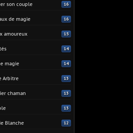
er son couple
16
aux de magie
16
ix amoureux
15
tés
14
te magie
14
e Arbitre
13
ier chaman
13
ple
13
e Blanche
12