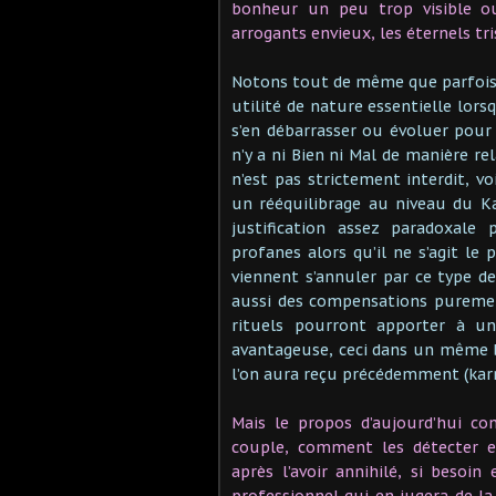
bonheur un peu trop visible ou
arrogants envieux, les éternels tri
Notons tout de même que parfois 
utilité de nature essentielle lors
s’en débarrasser ou évoluer pour e
n’y a ni Bien ni Mal de manière re
n’est pas strictement interdit,
un rééquilibrage au niveau du Ka
justification assez paradoxale 
profanes alors qu’il ne s’agit le
viennent s’annuler par ce type de 
aussi des compensations purement
rituels pourront apporter à un
avantageuse, ceci dans un même 
l’on aura reçu précédemment (ka
Mais le propos d’aujourd’hui c
couple, comment les détecter 
après l’avoir annihilé, si beso
professionnel qui en jugera de la