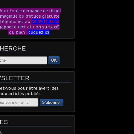
our toute demande de rituel
magique ou d'étude gratuite
téléphonez au
06.09.11.94.56
(appel direct et non surtaxé)
ou bien
cliquez ici
HERCHE
OK
SLETTER
z-vous pour être averti des
ux articles publiés.
ES
l