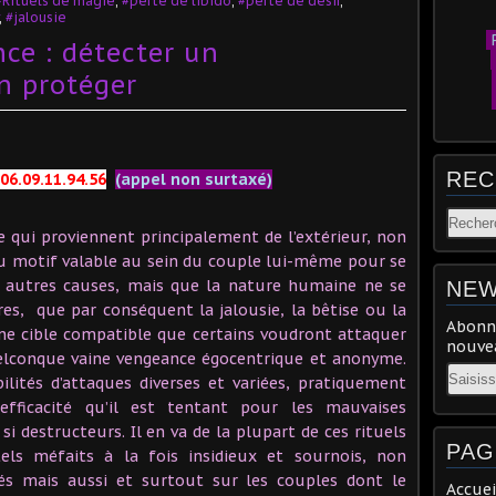
#Rituels de magie
,
#perte de libido
,
#perte de désir
,
,
#jalousie
P
ce : détecter un
n protéger
REC
06.09.11.94.56
(appel non surtaxé)
e qui proviennent principalement de l’extérieur, non
 ou motif valable au sein du couple lui-même pour se
t autres causes, mais que la nature humaine ne se
NEW
es, que par conséquent la jalousie, la bêtise ou la
Abonne
e cible compatible que certains voudront attaquer
nouvea
uelconque vaine vengeance égocentrique et anonyme.
Email
ilités d’attaques diverses et variées, pratiquement
efficacité qu’il est tentant pour les mauvaises
 si destructeurs. Il en va de la plupart de ces rituels
PAG
ls méfaits à la fois insidieux et sournois, non
lés mais aussi et surtout sur les couples dont le
Accuei