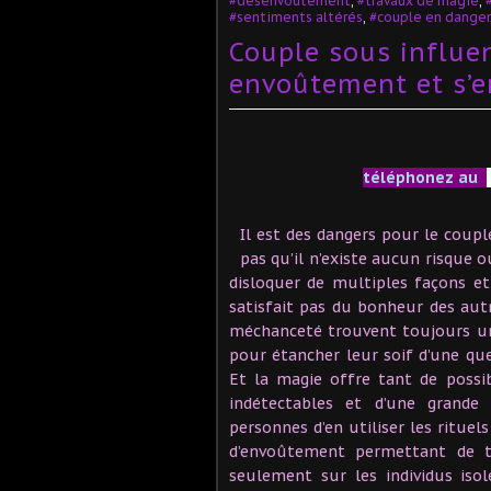
#désenvoûtement
,
#travaux de magie
,
#sentiments altérés
,
#couple en danger
Couple sous influen
envoûtement et s’e
téléphonez au
Il est des dangers pour le coupl
pas qu’il n’existe aucun risque
disloquer de multiples façons e
satisfait pas du bonheur des autr
méchanceté trouvent toujours un
pour étancher leur soif d’une q
Et la magie offre tant de possib
indétectables et d’une grande 
personnes d’en utiliser les rituels
d’envoûtement permettant de te
seulement sur les individus iso