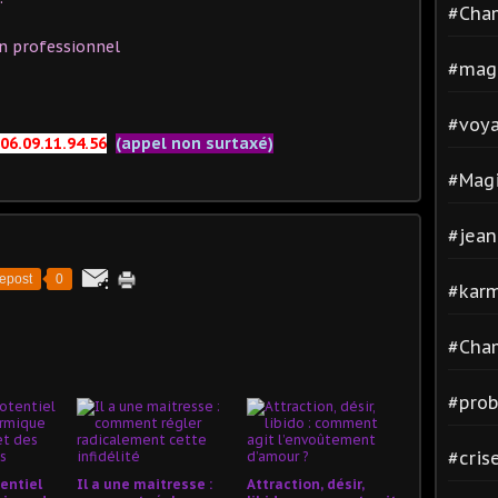
#Cha
n professionnel
#mag
#voya
06.09.11.94.56
(appel non surtaxé)
#Magi
#jean
epost
0
#kar
#Cha
#pro
#cris
entiel
Il a une maitresse :
Attraction, désir,