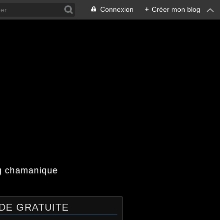
Connexion
+
Créer mon blog
og chamanique
DE GRATUITE