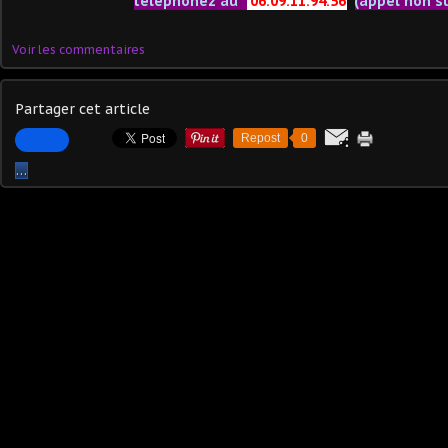
téléphonez au
06.09.11.94.56
(appel non s
Voir les commentaires
Partager cet article
Repost
0
…