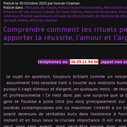
Publié le
30 Octobre 2025
par Sorcier Chaman
Publié dans :
#Rituels de magie
,
#réussite professionnelle
,
#attraction 
#chemin de vie
,
#Louis-Claude de Saint-Martin
,
#réussite financière
,
#réu
intérieur
,
#forces supérieures
,
#rituel de dévoilement
,
#L'Homme de dési
de haut niveau
,
#Sorcier chaman
Comprendre comment les rituels p
apporter la réussite, l’amour et l’ar
téléphonez au
06.09.11.94.56
(appel non s
Le sujet en question, toujours brûlant comme un volca
assurément très sensible tant il touche aux relations huma
puisqu’il s’agit d’amour et d’argent, en quelques mots : de ré
et professionnelle ! Ce n’est donc pas une surprise que la 
gens se focalise à juste titre (ou non) principalement su
sociétés contemporaines ont su maximiser l’intérêt à un te
soient devenues de véritables buts dans l’existence à for
instant et en tous lieux la cruciale importance. Il est vrai aus
peut vivre sans argent, mais peut-être encore dans une