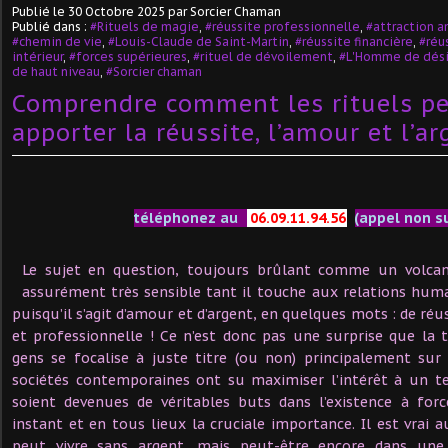
Publié le
30 Octobre 2025
par Sorcier Chaman
Publié dans :
#Rituels de magie
,
#réussite professionnelle
,
#attraction 
#chemin de vie
,
#Louis-Claude de Saint-Martin
,
#réussite financière
,
#réu
intérieur
,
#forces supérieures
,
#rituel de dévoilement
,
#L'Homme de dési
de haut niveau
,
#Sorcier chaman
Comprendre comment les rituels p
apporter la réussite, l’amour et l’ar
téléphonez au
06.09.11.94.56
(appel non s
Le sujet en question, toujours brûlant comme un volca
assurément très sensible tant il touche aux relations huma
puisqu’il s’agit d’amour et d’argent, en quelques mots : de ré
et professionnelle ! Ce n’est donc pas une surprise que la 
gens se focalise à juste titre (ou non) principalement su
sociétés contemporaines ont su maximiser l’intérêt à un te
soient devenues de véritables buts dans l’existence à for
instant et en tous lieux la cruciale importance. Il est vrai aus
peut vivre sans argent, mais peut-être encore dans une