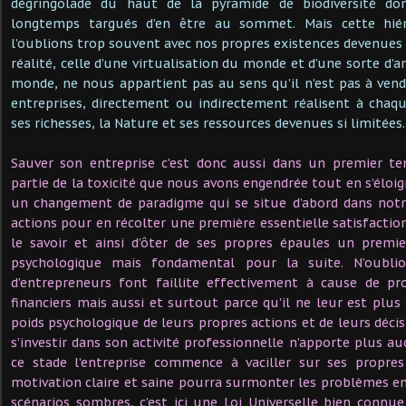
dégringolade du haut de la pyramide de biodiversité 
longtemps targués d’en être au sommet. Mais cette hiér
l’oublions trop souvent avec nos propres existences devenues
réalité, celle d’une virtualisation du monde et d’une sorte d’a
monde, ne nous appartient pas au sens qu’il n’est pas à ven
entreprises, directement ou indirectement réalisent à chaq
ses richesses, la Nature et ses ressources devenues si limitées.
Sauver son entreprise c’est donc aussi dans un premier t
partie de la toxicité que nous avons engendrée tout en s’éloig
un changement de paradigme qui se situe d’abord dans not
actions pour en récolter une première essentielle satisfaction
le savoir et ainsi d’ôter de ses propres épaules un premie
psychologique mais fondamental pour la suite. N’oubl
d’entrepreneurs font faillite effectivement à cause de p
financiers mais aussi et surtout parce qu’il ne leur est plus
poids psychologique de leurs propres actions et de leurs décis
s’investir dans son activité professionnelle n’apporte plus au
ce stade l’entreprise commence à vaciller sur ses propre
motivation claire et saine pourra surmonter les problèmes en
scénarios sombres, c’est ici une Loi Universelle bien connue 