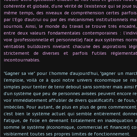
cohérente et globale, d’une vérité de l’existence qui se joue 
même temps, des niveaux de compréhension certes parfois 
par l’Ego d’autrui ou par des mécanismes institutionnels ma
sournois. Ainsi, le monde du travail se trouve très encadré,
entre deux valeurs fondamentales contemporaines : l’indiv
voie (professionnelle et personnelle) face aux systèmes norma
véritables bulldozers nivelant chacune des aspirations lég
strictement de diverses et parfois futiles réglementa
incontournables.
"Gagner sa vie" pour l’homme d’aujourd’hui, "gagner un march
l’emploie, voilà ce à quoi notre univers économique se r
simples pour tenter de tenir debout sans sombrer mais ainsi f
d’un système que peu de personnes avisées peuvent encore r
voir immédiatement affubler de divers qualificatifs : de fous, 
imbéciles. Pour autant, de plus en plus de gens commencent
c’est bien le système actuel qui semble entièrement donner
fatigue, de folie en devenant totalement en inadéquation a
somme le système (économique, commercial et financier) c
visiblement toutes ses propres limites de fonctionnement.