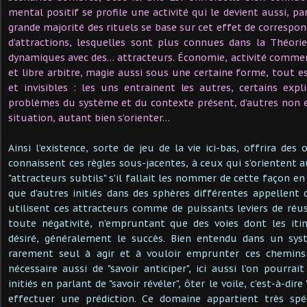
mental positif se profile une activité qui le devient aussi, pa
grande majorité des rituels se base sur cet effet de correspon
d’attractions, lesquelles sont plus connues dans la Théori
dynamiques avec des… attracteurs. Économie, activité commerc
et libre arbitre, magie aussi sous une certaine forme, tout est
et invisibles : les uns entrainent les autres, certains exp
problèmes du système et du contexte présent, d’autres non e
situation, autant bien s’orienter…
Ainsi l’existence, sorte de jeu de la vie ici-bas, offrira de
connaissent ces règles sous-jacentes, à ceux qui s’orientent 
"attracteurs subtils" s’il fallait les nommer de cette façon e
que d’autres initiés dans des sphères différentes appellent 
utilisent ces attracteurs comme de puissants leviers de réu
toute négativité, n’empruntant que des voies dont les it
désiré, généralement le succès. Bien entendu dans un sys
rarement seul à agir et à vouloir emprunter ces chemins 
nécessaire aussi de "savoir anticiper", ici aussi l’on pourrai
initiés en parlant de "savoir révéler", ôter le voile, c’est-à-dir
effectuer une prédiction. Ce domaine appartient très spé