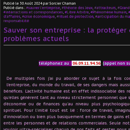
Publié le
30 Août 2024
par Sorcier Chaman
Publié dans :
#sauver l'entreprise
,
#théorie des Jeux
,
#attracteurs
,
#Grande
#interractions et correspondances
,
#Libre Arbitre
,
#Phénomène humain
,
d'affaires
,
#crise économique
,
#rituel de protection
,
#anticipation du ma
responsabilité
Sauver son entreprise : la protéger 
problèmes actuels
téléphonez au
06.09.11.94.56
(appel non s
De multiples fois j’ai pu aborder ce sujet à la fois co
l’entreprise, du monde du travail, de ses dangers mais auss
bénéfices. L’activité humaine est en effet indissociable des 
qu’elles génèrent tant au niveau strictement personnel que s
d’économie ou de finances qu’au niveau plus psychologi
spirituel. Pour l’initié tout est lié : force de travail, imagi
d’innovation ou bien plus basiquement en termes de gains et d
entre les personnes et de relations commerciales. Seule not
vouloir ultra-spécialiser chacun de nos faits et gestes nous 