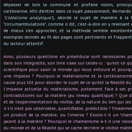
dépasser de loin la commune et profane vision, princip
cartésienne. Afin d’entrer dans ce sujet passionnant, Bernardo 
"L’idéalisme analytique"
), aborde le sujet de manière à la f
"circumambulatoire", comme il dit, c’est-à-dire en y revenant
de mieux s’en approcher, et la méthode semble excellente 
exemples donnés au fil des pages sont pertinents et frappen
du lecteur attentif.
Ainsi, plusieurs questions en préambule sont nécessaires p
dans son intégralité, son livre s’axe sur celles-ci : qu’est-ce 
scientifique pour saisir le monde qui nous entoure et pourquo
une impasse ? Pourquoi le matérialisme et le cartésianisme
cause plus tôt pour aborder le sujet de ce qu’est la Réalité 
l’impasse actuelle du matérialisme, justement face à ses p
contradictoires sur la matière (au niveau quantique) ? Que d
et de l’expérimentation du visible, de la nature du lien qui les
il s’il n’est pas observable, quantifiable, prédictible ? Finaleme
un produit de la matière, ou l’inverse ? Existe-t-il un "cham
jacent à la matière ? Pourquoi le chamanisme a-t-il une visio
du monde et de la Réalité qui se cache derrière le visible matér