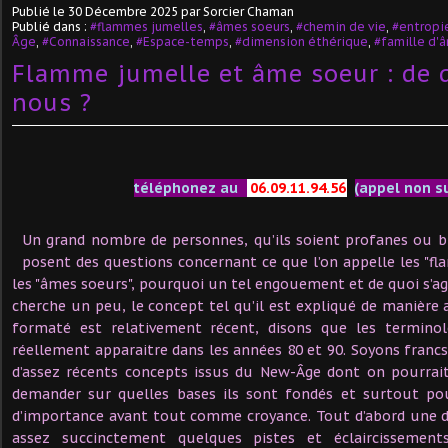
Publié le
30 Décembre 2025
par Sorcier Chaman
Publié dans :
#flammes jumelles
,
#âmes soeurs
,
#chemin de vie
,
#entropi
Âge
,
#Connaissance
,
#Espace-temps
,
#dimension éthérique
,
#famille d'
Flamme jumelle et âme soeur : de 
nous ?
téléphonez au
06.09.11.94.56
(appel non s
Un grand nombre de personnes, qu’ils soient profanes ou bie
posent des questions concernant ce que l’on appelle les "f
les "âmes soeurs", pourquoi un tel engouement et de quoi s’agi
cherche un peu, le concept tel qu’il est expliqué de manière 
formaté est relativement récent, disons que les termin
réellement apparaitre dans les années 80 et 90. Soyons francs,
d’assez récents concepts issus du New-Âge dont on pourrai
demander sur quelles bases ils sont fondés et surtout pou
d’importance avant tout comme croyance. Tout d’abord une d
assez succinctement quelques pistes et éclaircissemen