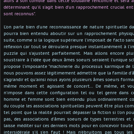
alors à son comble dans cette soudaine rencontre et sera
déterminant qu’il s’agit bien d’un rapprochement crucial entr
sont reconnus".
L’on parle bien d’une reconnaissance de nature spirituelle da
pourra bien entendu aboutir sur un rapprochement physique
suite, comme si la logique supérieure l’imposait de facto san
réflexion car tout se déroulera presque instantanément à l’i
puzzle qui s’ajustent parfaitement. Mais allons encore plus
soustraire à l’idée que deux âmes soeurs seraient l’unique 
propose l’imposante "machinerie du processus karmique de l’é
nous pouvons assez légitimement admettre que la famille d’
s’agrandir et qu’ainsi nous ayons plusieurs âmes soeurs form
même moment et agissant de concert… De même, et vous 
n’impose dans cette configuration tel ou tel genre dans c
homme et femme sont bien entendu plus ordinairement co
du couple les associations spirituelles peuvent être plus com
tel point que la réalité pourrait dépasser la fiction si l’on po
pas, des associations d’âmes soeurs de types terrestres et
laisse méditer sur ces derniers mots pour en concevoir toute 
intersidérale s’il s’en faut ! Mais n’ébruitons pas tous les