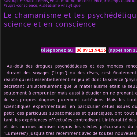
Kastrup
,
#Espace-temps
,
#état modifié de conscience
,
#champs quantiq
#supra-conscience
,
#Idéalisme Analytique
Le chamanisme et les psychédéliqu
science et en conscience
téléphonez au
06.09.11.94.56
(appel non s
Au-delà des drogues psychédéliques et des mondes renc
durant des voyages ("trips") ou des rêves, c’est finaleme
réalité qui est essentiellement e
n jeu et dont la science "phys
décrétant unilatéralement que le matérialisme était le seu
seulement à emprunter mais aussi à étudier en ne prenant 
de ses propres dogmes purement cartésiens. Mais les tout
scientifiques expérimentales, en particulier celles issues 
petit, des particules subatomiques et quantiques, ont tout 
tant les expériences effectuées contredisent l’intégralité de
et des normes admises depuis les siècles précurseurs du m
"Lumières") jusqu’à très récemment avec de toutes nouvelles