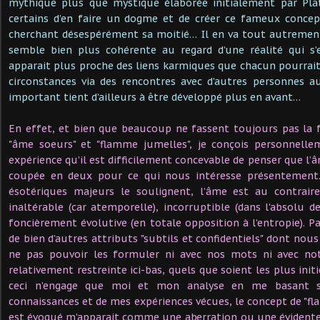
mythique plus que mystique élaborée initialement par Pla
certains d’en faire un dogme et de créer ce fameux conce
cherchant désespérément sa moitié… Il en va tout autremen
semble bien plus cohérente au regard d’une réalité qui s
apparait plus proche des liens karmiques que chacun pourrait
circonstances via des rencontres avec d’autres personnes a
important tient d’ailleurs à être développé plus en avant…
En effet, et bien que beaucoup ne fassent toujours pas la 
"âme soeurs" et "flamme jumelles", je conçois personnell
expérience qu’il est difficilement concevable de penser que l’â
coupée en deux pour ce qui nous intéresse présentement.
ésotériques majeurs le soulignent, l’âme est au contraire
inaltérable (car atemporelle), incorruptible (dans l’absolu
foncièrement évolutive (en totale opposition à l’entropie). Pa
de bien d’autres attributs "subtils et confidentiels" dont no
ne pas pouvoir les formuler ni avec nos mots ni avec not
relativement restreinte ici-bas, quels que soient les plus initi
ceci n’engage que moi et mon analyse en me basant s
connaissances et de mes expériences vécues, le concept de "fl
est évoqué m’apparait comme une aberration ou une évidente 