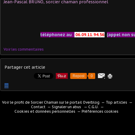
Jean-Pascal BRUNO, sorcier chaman professionnel
téléphonez au
06.09.11.94.56
(appel non s
Voir les commentaires
Partager cet article
Repost
0
…
Voir le profil de
Sorcier Chaman
sur le portail Overblog
Top articles
Contact
Signaler un abus
C.G.U.
Cookies et données personnelles
Préférences cookies