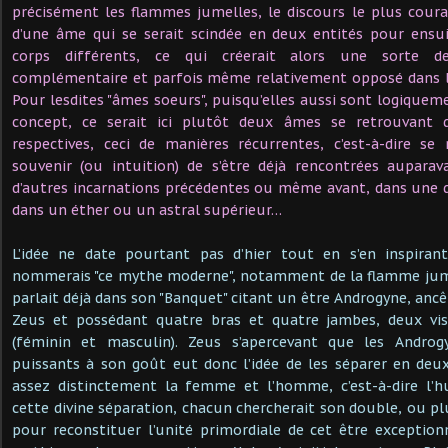
précisément les flammes jumelles, le discours le plus courant
d’une âme qui se serait scindée en deux entités pour ensui
corps différents, ce qui créerait alors une sorte d
complémentaire et parfois même relativement opposé dans la
Pour lesdites "âmes soeurs", puisqu’elles aussi sont logiquem
concept, ce serait ici plutôt deux âmes se retrouvant d
respectives, ceci de manières récurrentes, c’est-à-dire se
souvenir (ou intuition) de s’être déjà rencontrées aupara
d’autres incarnations précédentes ou même avant, dans une 
dans un éther ou un astral supérieur…
L’idée ne date pourtant pas d’hier tout en s’en inspiran
nommerais "ce mythe moderne", notamment de la flamme jume
parlait déjà dans son "Banquet" citant un être Androgyne, ancê
Zeus et possédant quatre bras et quatre jambes, deux vis
(féminin et masculin). Zeus s’apercevant que les Androg
puissants à son goût eut donc l’idée de les séparer en deu
assez distinctement la femme et l’homme, c’est-à-dire l’h
cette divine séparation, chacun chercherait son double, ou pl
pour reconstituer l’unité primordiale de cet être exceptionn