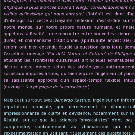
inadaptées à la modernité mais plutôt comme un laboratoire
physique la plus avancée pourrait élargir considérablement no
visible qu’invisible qui nous entoure."
L’intérêt est donc d’a
d’interagir sur cette attrayante réflexion, c’est-à-dire sur 
notre monde, sur notre propre nature humaine, et fina
appelons la Réalité : une rencontre entre nouvelles sciences
dures) et chamanisme traditionnel (spiritualité ancestrale). 
renom ont bien entendu étudié la question dans leurs domai
l’excellent ouvrage
"Par delà Nature et Culture" de Philippe 
étudiant les frontières culturelles artificielles échafaudées
décrire notre monde selon des stéréotypes anthropocen
sociétaux imposés à tous, ou bien encore l’ingénieur physici
sa saisissante approche d’un espace-temps flexible influ
(ouvrage :
"La physique de la conscience"
).
Mais c’est surtout avec
Bernardo Kastrup
, ingénieur en infor
réputation mondiale, que dernièrement la démonstra
impressionnante de clarté et d’évidence, notamment sur la
Réalité, sur ce que les sciences "physicalistes" n’ont pa
comprendre, contrairement au chamanisme qui en a
l’expérimentation en utilisant rituellement des substances p