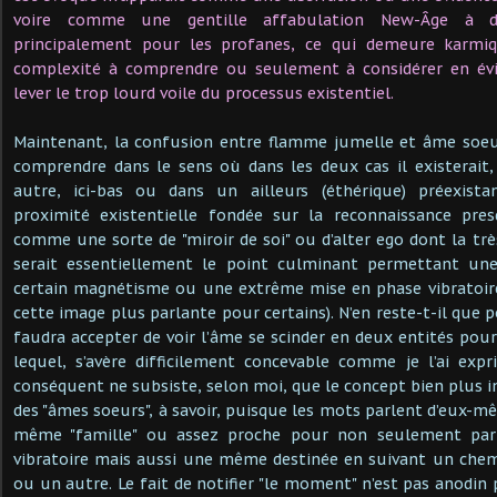
voire comme une gentille affabulation New-Âge à des
principalement pour les profanes, ce qui demeure karm
complexité à comprendre ou seulement à considérer en év
lever le trop lourd voile du processus existentiel.
Maintenant, la confusion entre flamme jumelle et âme soe
comprendre dans le sens où dans les deux cas il existera
autre, ici-bas ou dans un ailleurs (éthérique) préexista
proximité existentielle fondée sur la reconnaissance pre
comme une sorte de "miroir de soi" ou d’alter ego dont la trè
serait essentiellement le point culminant permettant une
certain magnétisme ou une extrême mise en phase vibratoire 
cette image plus parlante pour certains). N’en reste-t-il que 
faudra accepter de voir l’âme se scinder en deux entités pour
lequel, s’avère difficilement concevable comme je l’ai ex
conséquent ne subsiste, selon moi, que le concept bien plus i
des "âmes soeurs", à savoir, puisque les mots parlent d’eux-m
même "famille" ou assez proche pour non seulement pa
vibratoire mais aussi une même destinée en suivant un che
ou un autre. Le fait de notifier "le moment" n’est pas anodin