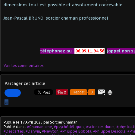
dimensions tout est possible et absolument concevable…
Jean-Pascal BRUNO, sorcier chaman professionnel
téléphonez au
06.09.11.94.56
(appel non s
Voir les commentaires
Partager cet article
Repost
0
…
Publié le
17 Avril 2025
par Sorcier Chaman
Publié dans :
#Chamanisme
,
#psychédéliques
,
#sciences dures
,
#physicali
#Descartes
,
#Darwin
,
#Newton
,
#Philippe Bobola
,
#Philippe Descola
,
#Ph