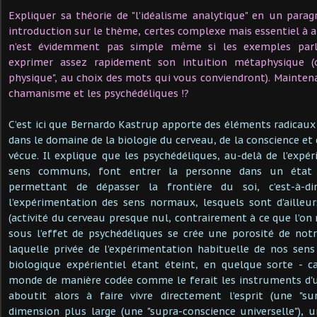
Expliquer sa théorie de "l’idéalisme analytique" en un par
introduction sur le thème, certes complexe mais essentiel à a
n’est évidemment pas simple même si les exemples par
exprimer assez rapidement son intuition métaphysique (
physique", au choix des mots qui vous conviendront). Maintena
chamanisme et les psychédéliques !?
C’est ici que Bernardo Kastrup apporte des éléments radicaux 
dans le domaine de la biologie du cerveau, de la conscience et d
vécue. Il explique que les psychédéliques, au-delà de l’exp
sens communs, font entrer la personne dans un état 
permettant de dépasser la frontière du soi, c’est-à-di
l’expérimentation des sens normaux, lesquels sont d’ailleu
(activité du cerveau presque nul, contrairement à ce que l’on no
sous l’effet de psychédéliques se crée une porosité de notr
laquelle privée de l’expérimentation habituelle de nos sen
biologique expérientiel étant éteint, en quelque sorte - c
monde de manière codée comme le ferait les instruments d'u
aboutit alors à faire vivre directement l’esprit (une "su
dimension plus large (une "supra-conscience universelle"), 