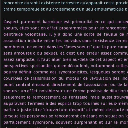
rencontre durant l’existence terrestre qu’apparait cette prox
trame temporelle et au croisement d’un lieu emblématique bie
L’aspect purement karmique est primordial en ce qui conc
soeurs, elles sont en effet programmées pour se rencontrer à
d’entraide volontaire, il y a donc une sorte de feuille de
association induite entre les individus dans l’existence terrest
nombreux, ne voient dans les "âmes soeurs" que la pure caract
sens amoureux ou sexuel, et c’est une erreur assez commu
assez simpliste, il faut aller bien au-delà de cet aspect et 
perspectives spirituelles qui en découlent, notamment celles 
pourra définir comme des synchronicités, lesquelles seront 
courroies de transmission du moteur de l’évolution des ind
point central émanant directement de l’association ou de l
soeurs : un effet notable sur une forme positive de dilution
seulement le renforcement de l’entraide, mais aussi d’ouvri
auparavant fermées à des esprits trop tournés sur eux-mêmes
parler à juste titre "d’ouverture d’esprit" et même de clarté 
lorsque les personnes se rencontrent en étant en situation "d
parfaitement synchrone, souvent surprenant et sur le mom