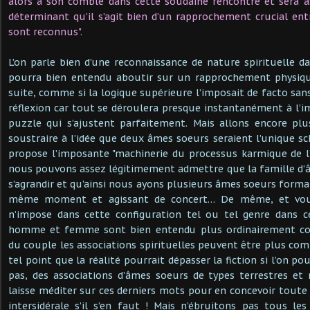
alors à son comble dans cette soudaine rencontre et sera
déterminant qu’il s’agit bien d’un rapprochement crucial entr
sont reconnus".
L’on parle bien d’une reconnaissance de nature spirituelle da
pourra bien entendu aboutir sur un rapprochement physique
suite, comme si la logique supérieure l’imposait de facto san
réflexion car tout se déroulera presque instantanément à l’i
puzzle qui s’ajustent parfaitement. Mais allons encore plus
soustraire à l’idée que deux âmes soeurs seraient l’unique 
propose l’imposante "machinerie du processus karmique de l’é
nous pouvons assez légitimement admettre que la famille d’
s’agrandir et qu’ainsi nous ayons plusieurs âmes soeurs form
même moment et agissant de concert… De même, et vous 
n’impose dans cette configuration tel ou tel genre dans c
homme et femme sont bien entendu plus ordinairement co
du couple les associations spirituelles peuvent être plus com
tel point que la réalité pourrait dépasser la fiction si l’on po
pas, des associations d’âmes soeurs de types terrestres et
laisse méditer sur ces derniers mots pour en concevoir toute 
intersidérale s’il s’en faut ! Mais n’ébruitons pas tous les