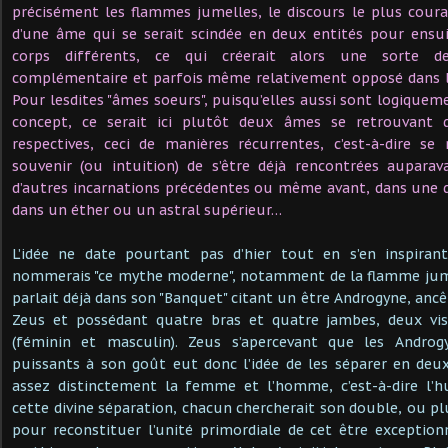
précisément les flammes jumelles, le discours le plus courant
d’une âme qui se serait scindée en deux entités pour ensui
corps différents, ce qui créerait alors une sorte d
complémentaire et parfois même relativement opposé dans la
Pour lesdites "âmes soeurs", puisqu’elles aussi sont logiquem
concept, ce serait ici plutôt deux âmes se retrouvant d
respectives, ceci de manières récurrentes, c’est-à-dire se
souvenir (ou intuition) de s’être déjà rencontrées aupara
d’autres incarnations précédentes ou même avant, dans une 
dans un éther ou un astral supérieur…
L’idée ne date pourtant pas d’hier tout en s’en inspiran
nommerais "ce mythe moderne", notamment de la flamme jume
parlait déjà dans son "Banquet" citant un être Androgyne, ancê
Zeus et possédant quatre bras et quatre jambes, deux vis
(féminin et masculin). Zeus s’apercevant que les Androg
puissants à son goût eut donc l’idée de les séparer en deu
assez distinctement la femme et l’homme, c’est-à-dire l’h
cette divine séparation, chacun chercherait son double, ou pl
pour reconstituer l’unité primordiale de cet être exceptionn