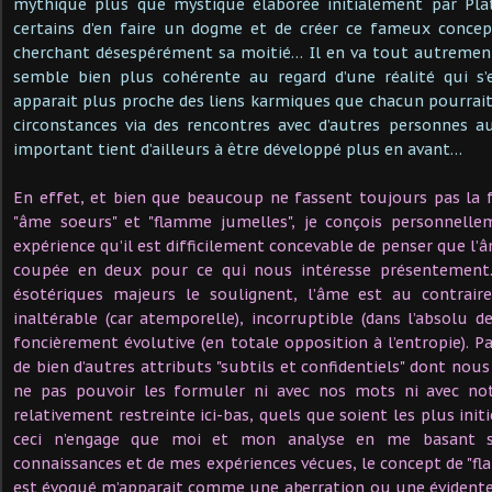
mythique plus que mystique élaborée initialement par Pla
certains d’en faire un dogme et de créer ce fameux conce
cherchant désespérément sa moitié… Il en va tout autremen
semble bien plus cohérente au regard d’une réalité qui s
apparait plus proche des liens karmiques que chacun pourrait
circonstances via des rencontres avec d’autres personnes a
important tient d’ailleurs à être développé plus en avant…
En effet, et bien que beaucoup ne fassent toujours pas la 
"âme soeurs" et "flamme jumelles", je conçois personnell
expérience qu’il est difficilement concevable de penser que l’â
coupée en deux pour ce qui nous intéresse présentement.
ésotériques majeurs le soulignent, l’âme est au contraire
inaltérable (car atemporelle), incorruptible (dans l’absolu
foncièrement évolutive (en totale opposition à l’entropie). Pa
de bien d’autres attributs "subtils et confidentiels" dont no
ne pas pouvoir les formuler ni avec nos mots ni avec not
relativement restreinte ici-bas, quels que soient les plus initi
ceci n’engage que moi et mon analyse en me basant s
connaissances et de mes expériences vécues, le concept de "fl
est évoqué m’apparait comme une aberration ou une évidente 