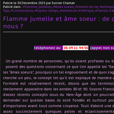
Publié le
30 Décembre 2025
par Sorcier Chaman
Publié dans :
#flammes jumelles
,
#âmes soeurs
,
#chemin de vie
,
#entropi
Âge
,
#Connaissance
,
#Espace-temps
,
#dimension éthérique
,
#famille d'
Flamme jumelle et âme soeur : de 
nous ?
téléphonez au
06.09.11.94.56
(appel non s
Un grand nombre de personnes, qu’ils soient profanes ou bie
posent des questions concernant ce que l’on appelle les "f
les "âmes soeurs", pourquoi un tel engouement et de quoi s’agi
cherche un peu, le concept tel qu’il est expliqué de manière 
formaté est relativement récent, disons que les termin
réellement apparaitre dans les années 80 et 90. Soyons francs,
d’assez récents concepts issus du New-Âge dont on pourrai
demander sur quelles bases ils sont fondés et surtout pou
d’importance avant tout comme croyance. Tout d’abord une d
assez succinctement quelques pistes et éclaircissemen