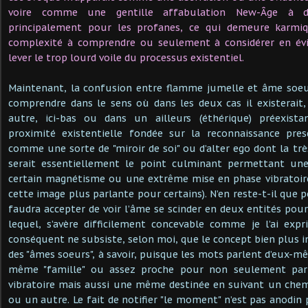
voire comme une gentille affabulation New-Âge à des
principalement pour les profanes, ce qui demeure karm
complexité à comprendre ou seulement à considérer en év
lever le trop lourd voile du processus existentiel.
Maintenant, la confusion entre flamme jumelle et âme soe
comprendre dans le sens où dans les deux cas il existera
autre, ici-bas ou dans un ailleurs (éthérique) préexista
proximité existentielle fondée sur la reconnaissance pre
comme une sorte de "miroir de soi" ou d’alter ego dont la trè
serait essentiellement le point culminant permettant une
certain magnétisme ou une extrême mise en phase vibratoire 
cette image plus parlante pour certains). N’en reste-t-il que 
faudra accepter de voir l’âme se scinder en deux entités pour
lequel, s’avère difficilement concevable comme je l’ai ex
conséquent ne subsiste, selon moi, que le concept bien plus i
des "âmes soeurs", à savoir, puisque les mots parlent d’eux-m
même "famille" ou assez proche pour non seulement pa
vibratoire mais aussi une même destinée en suivant un che
ou un autre. Le fait de notifier "le moment" n’est pas anodin