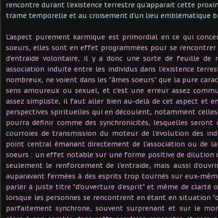
rencontre durant l’existence terrestre qu’apparait cette prox
trame temporelle et au croisement d’un lieu emblématique bie
L’aspect purement karmique est primordial en ce qui conc
soeurs, elles sont en effet programmées pour se rencontrer à
d’entraide volontaire, il y a donc une sorte de feuille de
association induite entre les individus dans l’existence terrest
nombreux, ne voient dans les "âmes soeurs" que la pure caract
sens amoureux ou sexuel, et c’est une erreur assez commu
assez simpliste, il faut aller bien au-delà de cet aspect et 
perspectives spirituelles qui en découlent, notamment celles 
pourra définir comme des synchronicités, lesquelles seront 
courroies de transmission du moteur de l’évolution des ind
point central émanant directement de l’association ou de l
soeurs : un effet notable sur une forme positive de dilution
seulement le renforcement de l’entraide, mais aussi d’ouvri
auparavant fermées à des esprits trop tournés sur eux-mêmes
parler à juste titre "d’ouverture d’esprit" et même de clarté 
lorsque les personnes se rencontrent en étant en situation "d
parfaitement synchrone, souvent surprenant et sur le mom