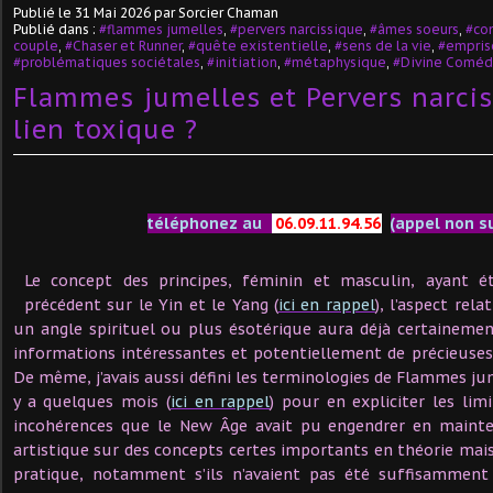
Publié le
31 Mai 2026
par Sorcier Chaman
Publié dans :
#flammes jumelles
,
#pervers narcissique
,
#âmes soeurs
,
#co
couple
,
#Chaser et Runner
,
#quête existentielle
,
#sens de la vie
,
#empris
#problématiques sociétales
,
#initiation
,
#métaphysique
,
#Divine Coméd
Flammes jumelles et Pervers narcis
lien toxique ?
téléphonez au
06.09.11.94.56
(appel non s
Le concept des principes, féminin et masculin, ayant ét
précédent sur le Yin et le Yang (
ici en rappel
), l’aspect rel
un angle spirituel ou plus ésotérique aura déjà certaineme
informations intéressantes et potentiellement de précieuse
De même, j’avais aussi défini les terminologies de Flammes ju
y a quelques mois (
ici en rappel
) pour en expliciter les lim
incohérences que le New Âge avait pu engendrer en mainte
artistique sur des concepts certes importants en théorie mai
pratique, notamment s’ils n’avaient pas été suffisamment 