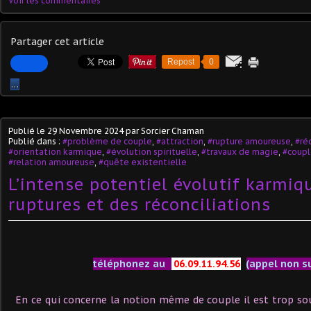
Voir les commentaires
Partager cet article
Repost
0
…
Publié le
29 Novembre 2024
par Sorcier Chaman
Publié dans :
#problème de couple
,
#attraction
,
#rupture amoureuse
,
#ré
#orientation karmique
,
#évolution spirituelle
,
#travaux de magie
,
#coupl
#relation amoureuse
,
#quête existentielle
L’intense potentiel évolutif karmiq
ruptures et des réconciliations
téléphonez au
06.09.11.94.56
(appel non s
En ce qui concerne la notion même de couple il est trop so