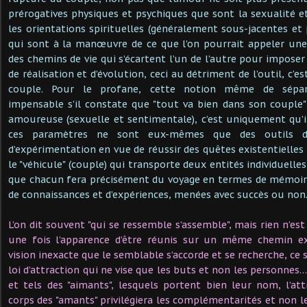
prérogatives physiques et psychiques que sont la sexualité e
les orientations spirituelles (généralement sous-jacentes et 
qui sont à la manœuvre de ce que l’on pourrait appeler une
des chemins de vie qui s’écartent l’un de l’autre pour imposer
de réalisation et d’évolution, ceci au détriment de l’outil, c’e
couple. Pour le profane, cette notion même de sépar
impensable s’il constate que "tout va bien dans son couple"
amoureuse (sexuelle et sentimentale), c’est uniquement qu’i
ces paramètres ne sont eux-mêmes que des outils d’a
d’expérimentation en vue de réussir des quêtes existentielles
le "véhicule" (couple) qui transporte deux entités individuelles
que chacun fera précisément du voyage en termes de mémoire,
de connaissances et d’expériences, menées avec succès ou no
L’on dit souvent "qui se ressemble s’assemble", mais rien n’es
une fois l’apparence d’être réunis sur un même chemin ex
vision inexacte que le semblable s’accorde et se recherche, ce
loi d’attraction qui ne vise que les buts et non les personnes… 
et tels des "aimants", lesquels portent bien leur nom, l’a
corps des "amants" privilégiera les complémentarités et non les