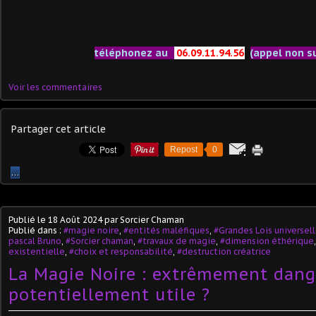
téléphonez au
06.09.11.94.56
(appel non s
Voir les commentaires
Partager cet article
Repost
0
…
Publié le
18 Août 2024
par Sorcier Chaman
Publié dans :
#magie noire
,
#entités maléfiques
,
#Grandes Lois universel
pascal Bruno
,
#Sorcier chaman
,
#travaux de magie
,
#dimension éthérique
existentielle
,
#choix et responsabilité
,
#destruction créatrice
La Magie Noire : extrêmement dang
potentiellement utile ?