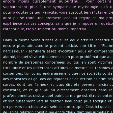
encore moins durablement aujourd’hui… Pour certains
s’apparentent plus à une sympathique mythologie qu’à une
pourra douter de leur véracité, voire surtout les réfuter enti
aura pu se faire une première idée au regard de ma pr
expérience sur ces concepts sans que je n’impose un quelc
catégorique, trop subjectif ou même impartial.
Dans la même veine d’idées que les deux articles antérieurs
encore plus loin avec le présent article, son titre - "Fla
narcissique" - semblera assez évocateur pour en comprend
abordé, lequel s’avère finalement bien plus problématique au
nombre de personnes concernées ou qui en sont victimes. 
l’actualité et les différentes affaires de mœurs, de terribles
consenties, l’on comprendra aisément que nos sociétés cont
des monstres d’Ego, des délinquants et de véritables criminel
sortes, dont les fameux et plus discrets pervers narcissiq
constater, et ce que j’ai pu directement observer dans l’
professionnelle, c’est à quel point la marge est étroite entr
et son glissement vers la relation beaucoup plus toxique et 
un pervers narcissique au sein de son couple. C’est ici que l
de ladite relation constituée entre "deux flammes jumelles" 