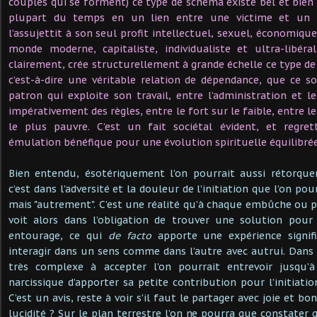
couples qui se forment) ce type de schéma existe bel et bien
plupart du temps en un lien entre une victime et un p
l’assujettit à son seul profit intellectuel, sexuel, économique
monde moderne, capitaliste, individualiste et ultra-libéra
clairement, crée structurellement à grande échelle ce type de 
c’est-à-dire une véritable relation de dépendance, que ce soi
patron qui exploite son travail, entre l’administration et le
impérativement des règles, entre le fort sur le faible, entre le
le plus pauvre. C’est un fait sociétal évident, et regret
émulation bénéfique pour une évolution spirituelle équilibré
Bien entendu, ésotériquement l’on pourrait aussi rétorque
c’est dans l’adversité et la douleur de l’initiation que l’on po
mais "autrement". C’est une réalité qu’à chaque embûche ou
voit alors dans l’obligation de trouver une solution pou
entourage, ce qui
de facto
apporte une expérience signifi
interagir dans un sens comme dans l’autre avec autrui. Dans 
très complexe à accepter l’on pourrait entrevoir jusqu’
narcissique d’apporter sa petite contribution pour l’initiati
C’est un avis, reste à voir s’il faut le partager avec joie et b
lucidité ? Sur le plan terrestre l’on ne pourra que constater q