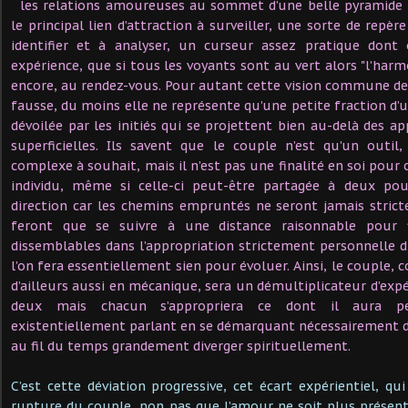
les relations amoureuses au sommet d’une belle pyramide
le principal lien d’attraction à surveiller, une sorte de rep
identifier et à analyser, un curseur assez pratique dont 
expérience, que si tous les voyants sont au vert alors "l’harm
encore, au rendez-vous. Pour autant cette vision commune d
fausse, du moins elle ne représente qu’une petite fraction d’u
dévoilée par les initiés qui se projettent bien au-delà des 
superficielles. Ils savent que le couple n’est qu’un outil
complexe à souhait, mais il n’est pas une finalité en soi pour 
individu, même si celle-ci peut-être partagée à deux po
direction car les chemins empruntés ne seront jamais strict
feront que se suivre à une distance raisonnable pour 
dissemblables dans l’appropriation strictement personnelle
l’on fera essentiellement sien pour évoluer. Ainsi, le couple
d’ailleurs aussi en mécanique, sera un démultiplicateur d’exp
deux mais chacun s’appropriera ce dont il aura pe
existentiellement parlant en se démarquant nécessairement d
au fil du temps grandement diverger spirituellement.
C’est cette déviation progressive, cet écart expérientiel, qu
rupture du couple, non pas que l’amour ne soit plus présent