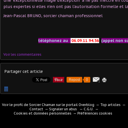
une "exceptionnelle magie d’exception" à ne pas mettre en to
plus expertes si elles n’en ont pas l’autorisation formelle et l
Jean-Pascal BRUNO, sorcier chaman professionnel
téléphonez au
06.09.11.94.56
(appel non s
Voir les commentaires
Partager cet article
Repost
0
…
Voir le profil de
Sorcier Chaman
sur le portail Overblog
Top articles
Contact
Signaler un abus
C.G.U.
Cookies et données personnelles
Préférences cookies