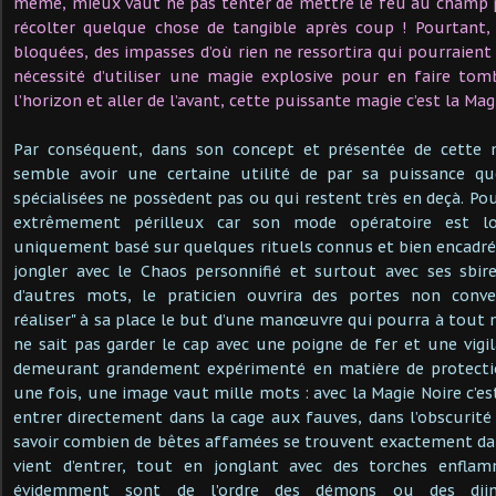
même, mieux vaut ne pas tenter de mettre le feu au champ p
récolter quelque chose de tangible après coup ! Pourtant, 
bloquées, des impasses d’où rien ne ressortira qui pourraie
nécessité d’utiliser une magie explosive pour en faire to
l’horizon et aller de l’avant, cette puissante magie c’est la Mag
Par conséquent, dans son concept et présentée de cette m
semble avoir une certaine utilité de par sa puissance qu
spécialisées ne possèdent pas ou qui restent très en deçà. Pou
extrêmement périlleux car son mode opératoire est loi
uniquement basé sur quelques rituels connus et bien encadrés,
jongler avec le Chaos personnifié et surtout avec ses sb
d’autres mots, le praticien ouvrira des portes non conve
réaliser" à sa place le but d’une manœuvre qui pourra à tout 
ne sait pas garder le cap avec une poigne de fer et une vigi
demeurant grandement expérimenté en matière de protectio
une fois, une image vaut mille mots : avec la Magie Noire c’
entrer directement dans la cage aux fauves, dans l’obscurit
savoir combien de bêtes affamées se trouvent exactement dan
vient d’entrer, tout en jonglant avec des torches enflam
évidemment sont de l’ordre des démons ou des djin