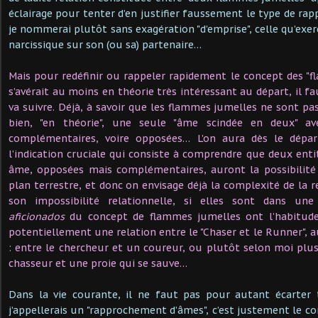
éclairage pour tenter d’en justifier faussement le type de ra
je nommerai plutôt sans exagération "d’emprise", celle qu’exe
narcissique sur son (ou sa) partenaire…
Mais pour redéfinir ou rappeler rapidement le concept des "f
s’avérait au moins en théorie très intéressant au départ, il 
va suivre. Déjà, à savoir que les flammes jumelles ne sont 
bien, "en théorie", une seule "âme scindée en deux" ave
complémentaires, voire opposées… L’on aura dès le départ
l’indication cruciale qui consiste à comprendre que deux enti
âme, opposées mais complémentaires, auront la possibilité 
plan terrestre, et donc on envisage déjà la complexité de la r
son impossibilité relationnelle, si elles sont dans un
aficionados
du concept de flammes jumelles ont l’habitude 
potentiellement une relation entre le "Chaser et le Runner", 
: entre le chercheur et un coureur, ou plutôt selon moi plu
chasseur et une proie qui se sauve…
Dans la vie courante, il ne faut pas pour autant écarter
j’appellerais un "rapprochement d’âmes", c’est justement le c